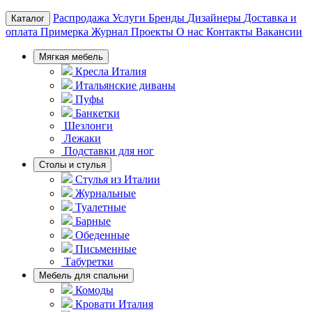
Распродажа
Услуги
Бренды
Дизайнеры
Доставка и
Каталог
оплата
Примерка
Журнал
Проекты
О нас
Контакты
Вакансии
Мягкая мебель
Кресла Италия
Итальянские диваны
Пуфы
Банкетки
Шезлонги
Лежаки
Подставки для ног
Столы и стулья
Стулья из Италии
Журнальные
Туалетные
Барные
Обеденные
Письменные
Табуретки
Мебель для спальни
Комоды
Кровати Италия