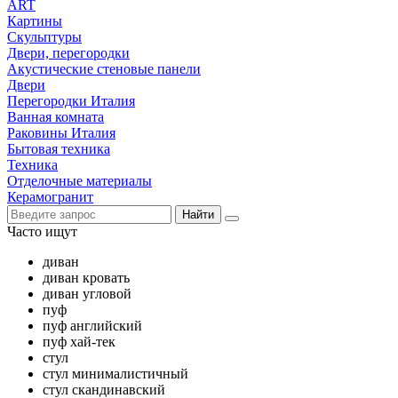
ART
Картины
Скульптуры
Двери, перегородки
Акустические стеновые панели
Двери
Перегородки Италия
Ванная комната
Раковины Италия
Бытовая техника
Техника
Отделочные материалы
Керамогранит
Найти
Часто ищут
диван
диван кровать
диван угловой
пуф
пуф английский
пуф хай-тек
стул
стул минималистичный
стул скандинавский