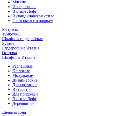
Мягкие
Интерьерные
В стиле Лофт
В скандинавском стиле
С высоким изголовьем
Матрасы
Тумбочки
Шкафы и гардеробные
Буфеты
Гардеробные Италия
Острова
Шкафы из Италии
Распашные
Платяные
Модульные
Дизайнерские
Для гостиной
В спальню
Для прихожей
В стиле Лофт
Деревянные
Дневная зона