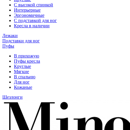
С высокой спинкой
Интерьерные
Эргономичные
С подставкой для ног
Кресла в наличии
Лежаки
Подставки для ног
Пуфы
В прихожую
Пуфы кресла
Круглые
Мягкие
В спальню
Для ног
Кожаные
Шезлонги