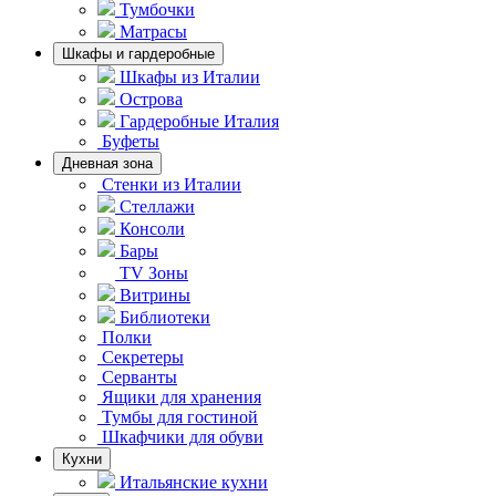
Тумбочки
Матрасы
Шкафы и гардеробные
Шкафы из Италии
Острова
Гардеробные Италия
Буфеты
Дневная зона
Стенки из Италии
Стеллажи
Консоли
Бары
TV Зоны
Витрины
Библиотеки
Полки
Секретеры
Серванты
Ящики для хранения
Тумбы для гостиной
Шкафчики для обуви
Кухни
Итальянские кухни