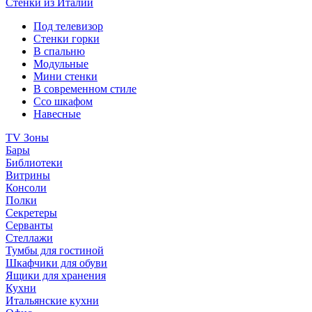
Стенки из Италии
Под телевизор
Стенки горки
В спальню
Модульные
Мини стенки
В современном стиле
Ссо шкафом
Навесные
TV Зоны
Бары
Библиотеки
Витрины
Консоли
Полки
Секретеры
Серванты
Стеллажи
Тумбы для гостиной
Шкафчики для обуви
Ящики для хранения
Кухни
Итальянские кухни