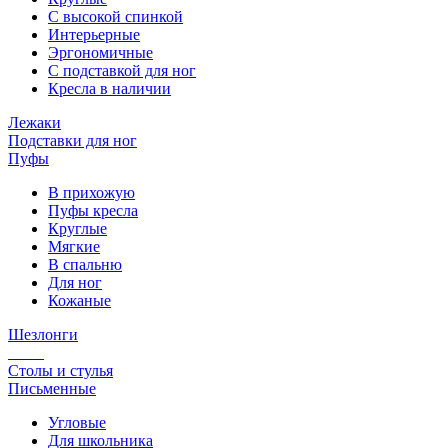
С высокой спинкой
Интерьерные
Эргономичные
С подставкой для ног
Кресла в наличии
Лежаки
Подставки для ног
Пуфы
В прихожую
Пуфы кресла
Круглые
Мягкие
В спальню
Для ног
Кожаные
Шезлонги
Столы и стулья
Письменные
Угловые
Для школьника