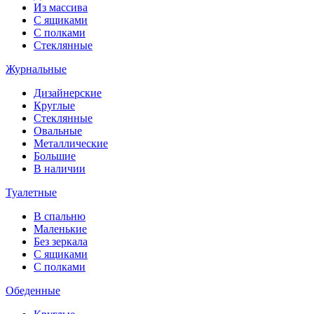
Из массива
С ящиками
С полками
Стеклянные
Журнальные
Дизайнерские
Круглые
Стеклянные
Овальные
Металлические
Большие
В наличии
Туалетные
В спальню
Маленькие
Без зеркала
С ящиками
С полками
Обеденные