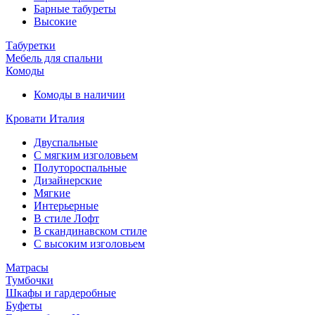
Барные табуреты
Высокие
Табуретки
Мебель для спальни
Комоды
Комоды в наличии
Кровати Италия
Двуспальные
С мягким изголовьем
Полутороспальные
Дизайнерские
Мягкие
Интерьерные
В стиле Лофт
В скандинавском стиле
С высоким изголовьем
Матрасы
Тумбочки
Шкафы и гардеробные
Буфеты