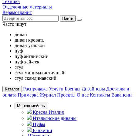
Техника
Отделочные материалы
Керамогранит
Найти
Часто ищут
диван
диван кровать
диван угловой
пуф
пуф английский
пуф хай-тек
стул
стул минималистичный
стул скандинавский
Распродажа
Услуги
Бренды
Дизайнеры
Доставка и
Каталог
оплата
Примерка
Журнал
Проекты
О нас
Контакты
Вакансии
Мягкая мебель
Кресла Италия
Итальянские диваны
Пуфы
Банкетки
Шезлонги