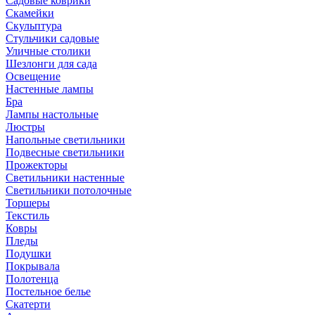
Садовые коврики
Скамейки
Скульптура
Стульчики садовые
Уличные столики
Шезлонги для сада
Освещение
Hастенные лампы
Бра
Лампы настольные
Люстры
Напольные светильники
Подвесные светильники
Прожекторы
Светильники настенные
Светильники потолочные
Торшеры
Текстиль
Ковры
Пледы
Подушки
Покрывала
Полотенца
Постельное белье
Скатерти