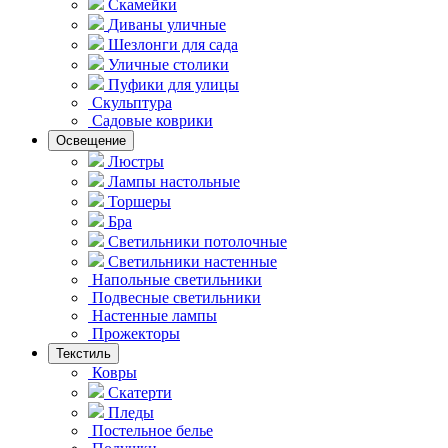
Скамейки
Диваны уличные
Шезлонги для сада
Уличные столики
Пуфики для улицы
Скульптура
Садовые коврики
Освещение
Люстры
Лампы настольные
Торшеры
Бра
Светильники потолочные
Светильники настенные
Напольные светильники
Подвесные светильники
Hастенные лампы
Прожекторы
Текстиль
Ковры
Скатерти
Пледы
Постельное белье