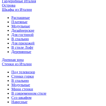
Гардеробные Италия
Острова
Шкафы из Италии
Распашные
Платяные
Модульные
Дизайнерские
Для гостиной
В спальню
Для прихожей
В стиле Лофт
Деревянные
Дневная зона
Стенки из Италии
Под телевизор
Стенки горки
В спальню
Модульные
Мини стенки
В современном стиле
Ссо шкафом
Навесные