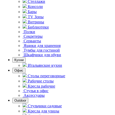
Стеллажи
Консоли
Бары
TV Зоны
Витрины
Библиотеки
Полки
Секретеры
Серванты
Ящики для хранения
Тумбы для гостиной
Шкафчики для обуви
Кухни
Итальянские кухни
Офис
Столы переговорные
Рабочие столы
Кресла рабочие
Стулья в офис
Аксессуары
Outdoor
Стульчики садовые
Кресла для улицы