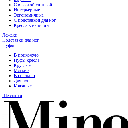
С высокой спинкой
Интерьерные
Эргономичные
С подставкой для ног
Кресла в наличии
Лежаки
Подставки для ног
Пуфы
В прихожую
Пуфы кресла
Круглые
Мягкие
В спальню
Для ног
Кожаные
Шезлонги