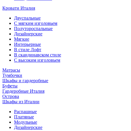
Кровати Италия
Двуспальные
С мягким изголовьем
Полутороспальные
Дизайнерские
Мягкие
Интерьерные
В стиле Лофт
В скандинавском стиле
С высоким изголовьем
Матрасы
Тумбочки
Шкафы и гардеробные
Буфеты
Гардеробные Италия
Острова
Шкафы из Италии
Распашные
Платяные
Модульные
Дизайнерские