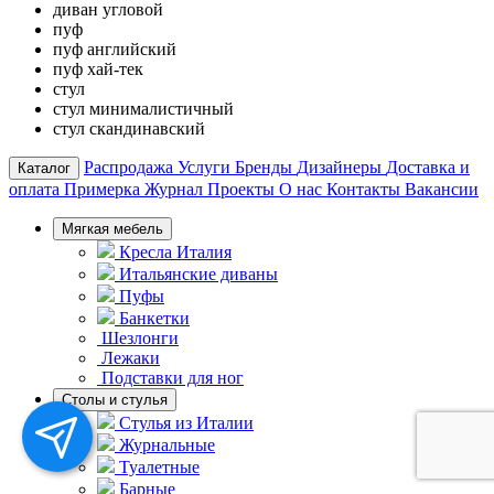
диван угловой
пуф
пуф английский
пуф хай-тек
стул
стул минималистичный
стул скандинавский
Распродажа
Услуги
Бренды
Дизайнеры
Доставка и
Каталог
оплата
Примерка
Журнал
Проекты
О нас
Контакты
Вакансии
Мягкая мебель
Кресла Италия
Итальянские диваны
Пуфы
Банкетки
Шезлонги
Лежаки
Подставки для ног
Столы и стулья
Стулья из Италии
Журнальные
Туалетные
Барные