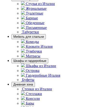
Стулья из Италии
Журнальные
Туалетные
Барные
Обеденные
Письменные
Табуретки
Мебель для спальни
Комоды
Кровати Италия
Тумбочки
Матрасы
Шкафы и гардеробные
Шкафы из Италии
Острова
Гардеробные Италия
Буфеты
Дневная зона
Стенки из Италии
Стеллажи
Консоли
Бары