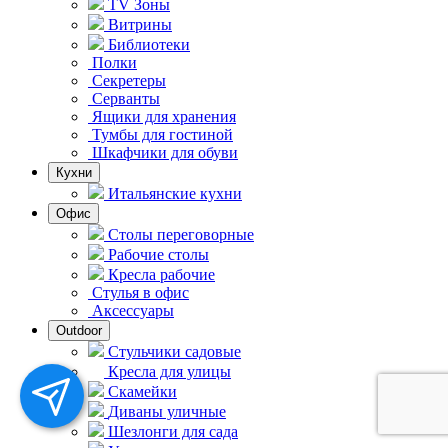
TV Зоны
Витрины
Библиотеки
Полки
Секретеры
Серванты
Ящики для хранения
Тумбы для гостиной
Шкафчики для обуви
Кухни
Итальянские кухни
Офис
Столы переговорные
Рабочие столы
Кресла рабочие
Стулья в офис
Аксессуары
Outdoor
Стульчики садовые
Кресла для улицы
Скамейки
Диваны уличные
Шезлонги для сада