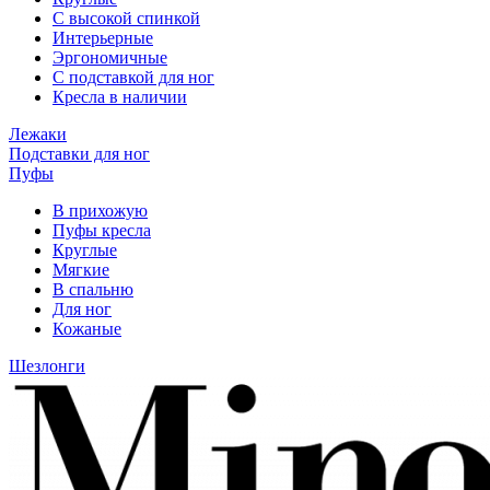
С высокой спинкой
Интерьерные
Эргономичные
С подставкой для ног
Кресла в наличии
Лежаки
Подставки для ног
Пуфы
В прихожую
Пуфы кресла
Круглые
Мягкие
В спальню
Для ног
Кожаные
Шезлонги