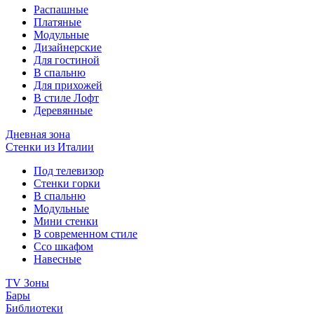
Распашные
Платяные
Модульные
Дизайнерские
Для гостиной
В спальню
Для прихожей
В стиле Лофт
Деревянные
Дневная зона
Стенки из Италии
Под телевизор
Стенки горки
В спальню
Модульные
Мини стенки
В современном стиле
Ссо шкафом
Навесные
TV Зоны
Бары
Библиотеки