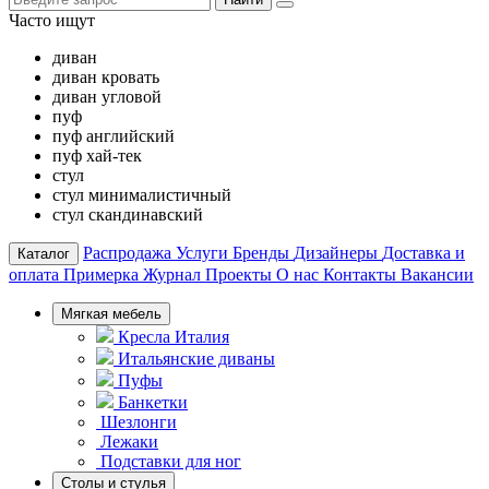
Часто ищут
диван
диван кровать
диван угловой
пуф
пуф английский
пуф хай-тек
стул
стул минималистичный
стул скандинавский
Распродажа
Услуги
Бренды
Дизайнеры
Доставка и
Каталог
оплата
Примерка
Журнал
Проекты
О нас
Контакты
Вакансии
Мягкая мебель
Кресла Италия
Итальянские диваны
Пуфы
Банкетки
Шезлонги
Лежаки
Подставки для ног
Столы и стулья