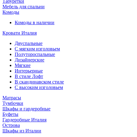
Табуретки
Мебель для спальни
Комоды
Комоды в наличии
Кровати Италия
Двуспальные
С мягким изголовьем
Полутороспальные
Дизайнерские
Мягкие
Интерьерные
В стиле Лофт
В скандинавском стиле
С высоким изголовьем
Матрасы
Тумбочки
Шкафы и гардеробные
Буфеты
Гардеробные Италия
Острова
Шкафы из Италии