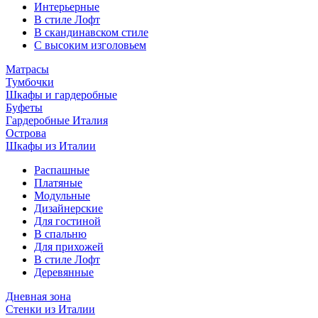
Интерьерные
В стиле Лофт
В скандинавском стиле
С высоким изголовьем
Матрасы
Тумбочки
Шкафы и гардеробные
Буфеты
Гардеробные Италия
Острова
Шкафы из Италии
Распашные
Платяные
Модульные
Дизайнерские
Для гостиной
В спальню
Для прихожей
В стиле Лофт
Деревянные
Дневная зона
Стенки из Италии