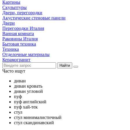
Картины
Скульптуры
Двери, перегородки
Акустические стеновые панели
Двери
Перегородки Италия
Ванная комната
Раковины Италия
Бытовая техника
Техника
Отделочные материалы
Керамогранит
Найти
Часто ищут
диван
диван кровать
диван угловой
пуф
пуф английский
пуф хай-тек
стул
стул минималистичный
стул скандинавский