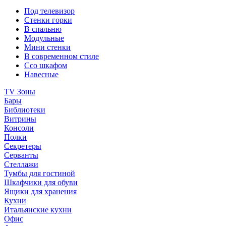
Под телевизор
Стенки горки
В спальню
Модульные
Мини стенки
В современном стиле
Ссо шкафом
Навесные
TV Зоны
Бары
Библиотеки
Витрины
Консоли
Полки
Секретеры
Серванты
Стеллажи
Тумбы для гостиной
Шкафчики для обуви
Ящики для хранения
Кухни
Итальянские кухни
Офис