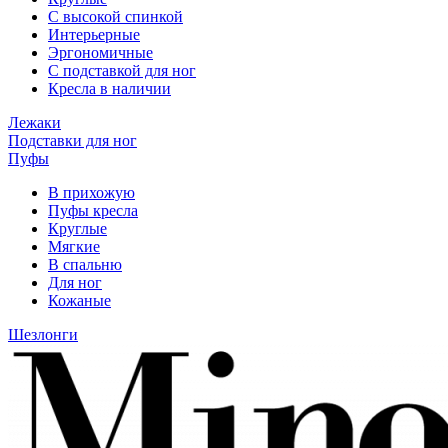
С высокой спинкой
Интерьерные
Эргономичные
С подставкой для ног
Кресла в наличии
Лежаки
Подставки для ног
Пуфы
В прихожую
Пуфы кресла
Круглые
Мягкие
В спальню
Для ног
Кожаные
Шезлонги