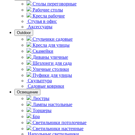
Столы переговорные
Рабочие столы
Кресла рабочие
Стулья в офис
Аксессуары
Outdoor
Стульчики садовые
Кресла для улицы
Скамейки
Диваны уличные
Шезлонги для сада
Уличные столики
Пуфики для улицы
Скульптура
Садовые коврики
Освещение
Люстры
Лампы настольные
Торшеры
Бра
Светильники потолочные
Светильники настенные
Напольные светильники