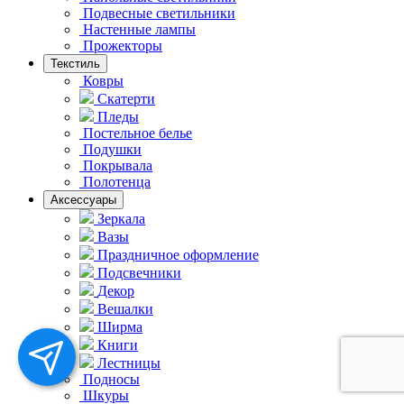
Подвесные светильники
Hастенные лампы
Прожекторы
Текстиль
Ковры
Скатерти
Пледы
Постельное белье
Подушки
Покрывала
Полотенца
Аксессуары
Зеркала
Вазы
Праздничное оформление
Подсвечники
Декор
Вешалки
Ширма
Книги
Лестницы
Подносы
Шкуры