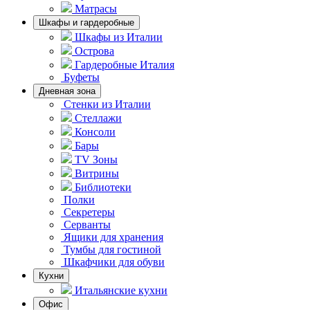
Матрасы
Шкафы и гардеробные
Шкафы из Италии
Острова
Гардеробные Италия
Буфеты
Дневная зона
Стенки из Италии
Стеллажи
Консоли
Бары
TV Зоны
Витрины
Библиотеки
Полки
Секретеры
Серванты
Ящики для хранения
Тумбы для гостиной
Шкафчики для обуви
Кухни
Итальянские кухни
Офис