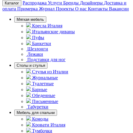
Распродажа
Услуги
Бренды
Дизайнеры
Доставка и
Каталог
оплата
Примерка
Журнал
Проекты
О нас
Контакты
Вакансии
Мягкая мебель
Кресла Италия
Итальянские диваны
Пуфы
Банкетки
Шезлонги
Лежаки
Подставки для ног
Столы и стулья
Стулья из Италии
Журнальные
Туалетные
Барные
Обеденные
Письменные
Табуретки
Мебель для спальни
Комоды
Кровати Италия
Тумбочки