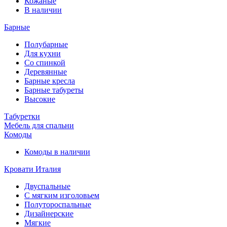
Кожаные
В наличии
Барные
Полубарные
Для кухни
Со спинкой
Деревянные
Барные кресла
Барные табуреты
Высокие
Табуретки
Мебель для спальни
Комоды
Комоды в наличии
Кровати Италия
Двуспальные
С мягким изголовьем
Полутороспальные
Дизайнерские
Мягкие