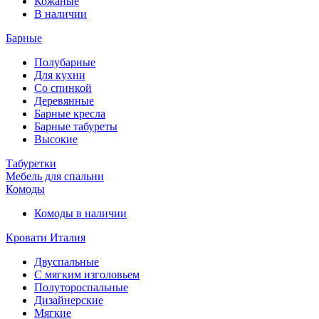
Кожаные
В наличии
Барные
Полубарные
Для кухни
Со спинкой
Деревянные
Барные кресла
Барные табуреты
Высокие
Табуретки
Мебель для спальни
Комоды
Комоды в наличии
Кровати Италия
Двуспальные
С мягким изголовьем
Полутороспальные
Дизайнерские
Мягкие