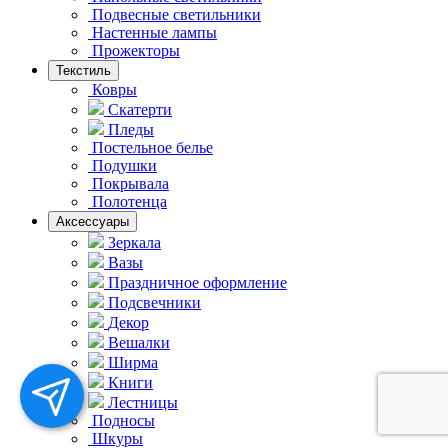
Подвесные светильники
Hастенные лампы
Прожекторы
Текстиль
Ковры
Скатерти
Пледы
Постельное белье
Подушки
Покрывала
Полотенца
Аксессуары
Зеркала
Вазы
Праздничное оформление
Подсвечники
Декор
Вешалки
Ширма
Книги
Лестницы
Подносы
Шкуры