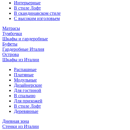
Интерьерные
В стиле Лофт
В скандинавском стиле
С высоким изголовьем
Матрасы
Тумбочки
Шкафы и гардеробные
Буфеты
Гардеробные Италия
Острова
Шкафы из Италии
Распашные
Платяные
Модульные
Дизайнерские
Для гостиной
В спальню
Для прихожей
В стиле Лофт
Деревянные
Дневная зона
Стенки из Италии