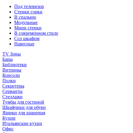
Под телевизор
Стенки горки
В спальню
Модульные
Мини стенки
В современном стиле
Ссо шкафом
Навесные
TV Зоны
Бары
Библиотеки
Витрины
Консоли
Полки
Секретеры
Серванты
Стеллажи
Тумбы для гостиной
Шкафчики для обуви
Ящики для хранения
Кухни
Итальянские кухни
Офис