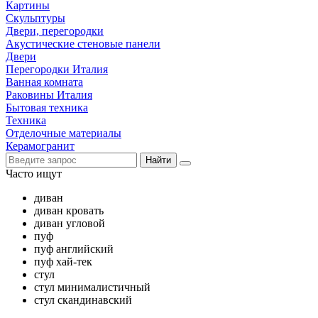
Картины
Скульптуры
Двери, перегородки
Акустические стеновые панели
Двери
Перегородки Италия
Ванная комната
Раковины Италия
Бытовая техника
Техника
Отделочные материалы
Керамогранит
Найти
Часто ищут
диван
диван кровать
диван угловой
пуф
пуф английский
пуф хай-тек
стул
стул минималистичный
стул скандинавский