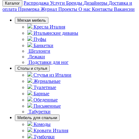
Распродажа
Услуги
Бренды
Дизайнеры
Доставка и
Каталог
оплата
Примерка
Журнал
Проекты
О нас
Контакты
Вакансии
Мягкая мебель
Кресла Италия
Итальянские диваны
Пуфы
Банкетки
Шезлонги
Лежаки
Подставки для ног
Столы и стулья
Стулья из Италии
Журнальные
Туалетные
Барные
Обеденные
Письменные
Табуретки
Мебель для спальни
Комоды
Кровати Италия
Тумбочки