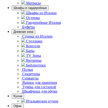
Матрасы
Шкафы и гардеробные
Шкафы из Италии
Острова
Гардеробные Италия
Буфеты
Дневная зона
Стенки из Италии
Стеллажи
Консоли
Бары
TV Зоны
Витрины
Библиотеки
Полки
Секретеры
Серванты
Ящики для хранения
Тумбы для гостиной
Шкафчики для обуви
Кухни
Итальянские кухни
Офис