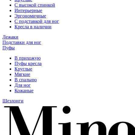
С высокой спинкой
Интерьерные
Эргономичные
С подставкой для ног
Кресла в наличии
Лежаки
Подставки для ног
Пуфы
В прихожую
Пуфы кресла
Круглые
Мягкие
В спальню
Для ног
Кожаные
Шезлонги