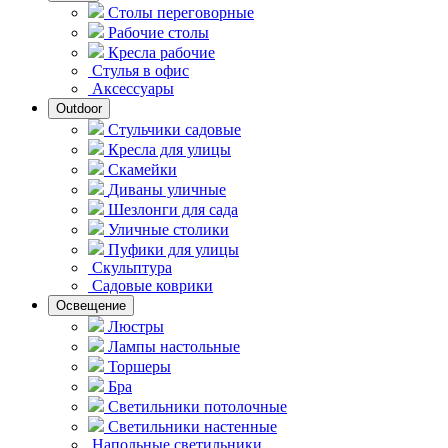
Столы переговорные
Рабочие столы
Кресла рабочие
Стулья в офис
Аксессуары
Outdoor
Стульчики садовые
Кресла для улицы
Скамейки
Диваны уличные
Шезлонги для сада
Уличные столики
Пуфики для улицы
Скульптура
Садовые коврики
Освещение
Люстры
Лампы настольные
Торшеры
Бра
Светильники потолочные
Светильники настенные
Напольные светильники