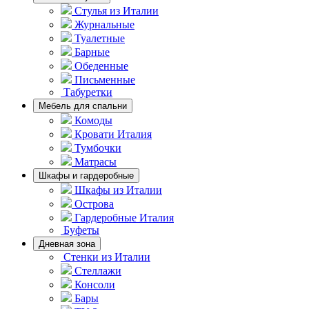
Стулья из Италии
Журнальные
Туалетные
Барные
Обеденные
Письменные
Табуретки
Мебель для спальни
Комоды
Кровати Италия
Тумбочки
Матрасы
Шкафы и гардеробные
Шкафы из Италии
Острова
Гардеробные Италия
Буфеты
Дневная зона
Стенки из Италии
Стеллажи
Консоли
Бары