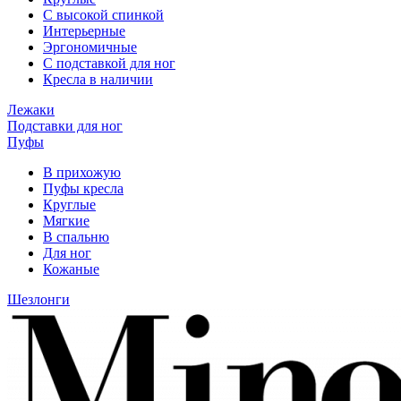
С высокой спинкой
Интерьерные
Эргономичные
С подставкой для ног
Кресла в наличии
Лежаки
Подставки для ног
Пуфы
В прихожую
Пуфы кресла
Круглые
Мягкие
В спальню
Для ног
Кожаные
Шезлонги