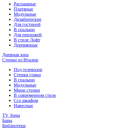
Распашные
Платяные
Модульные
Дизайнерские
Для гостиной
В спальню
Для прихожей
В стиле Лофт
Деревянные
Дневная зона
Стенки из Италии
Под телевизор
Стенки горки
В спальню
Модульные
Мини стенки
В современном стиле
Ссо шкафом
Навесные
TV Зоны
Бары
Библиотеки