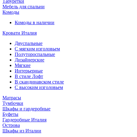
Табуретки
Мебель для спальни
Комоды
Комоды в наличии
Кровати Италия
Двуспальные
С мягким изголовьем
Полутороспальные
Дизайнерские
Мягкие
Интерьерные
В стиле Лофт
В скандинавском стиле
С высоким изголовьем
Матрасы
Тумбочки
Шкафы и гардеробные
Буфеты
Гардеробные Италия
Острова
Шкафы из Италии