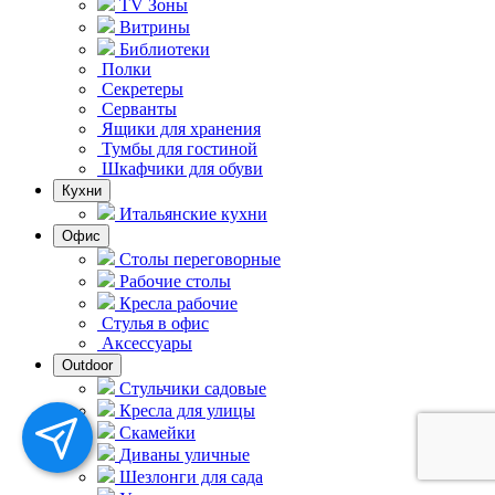
TV Зоны
Витрины
Библиотеки
Полки
Секретеры
Серванты
Ящики для хранения
Тумбы для гостиной
Шкафчики для обуви
Кухни
Итальянские кухни
Офис
Столы переговорные
Рабочие столы
Кресла рабочие
Стулья в офис
Аксессуары
Outdoor
Стульчики садовые
Кресла для улицы
Скамейки
Диваны уличные
Шезлонги для сада