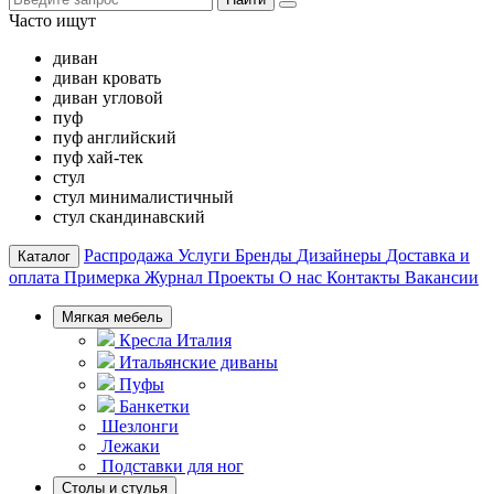
Часто ищут
диван
диван кровать
диван угловой
пуф
пуф английский
пуф хай-тек
стул
стул минималистичный
стул скандинавский
Распродажа
Услуги
Бренды
Дизайнеры
Доставка и
Каталог
оплата
Примерка
Журнал
Проекты
О нас
Контакты
Вакансии
Мягкая мебель
Кресла Италия
Итальянские диваны
Пуфы
Банкетки
Шезлонги
Лежаки
Подставки для ног
Столы и стулья