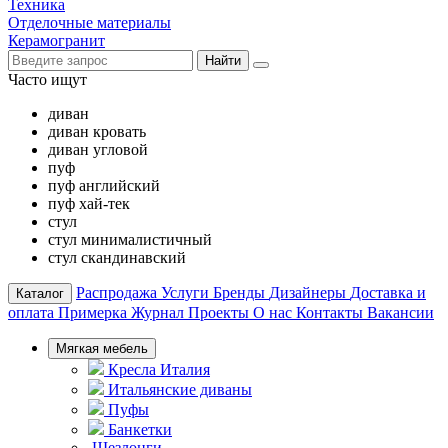
Техника
Отделочные материалы
Керамогранит
Найти
Часто ищут
диван
диван кровать
диван угловой
пуф
пуф английский
пуф хай-тек
стул
стул минималистичный
стул скандинавский
Распродажа
Услуги
Бренды
Дизайнеры
Доставка и
Каталог
оплата
Примерка
Журнал
Проекты
О нас
Контакты
Вакансии
Мягкая мебель
Кресла Италия
Итальянские диваны
Пуфы
Банкетки
Шезлонги