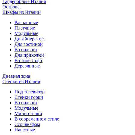
Гардеробные Италия
Острова
Шкафы из Италии
Распашные
Платяные
Модульные
Дизайнерские
Для гостиной
В спальню
Для прихожей
В стиле Лофт
Деревянные
Дневная зона
Стенки из Италии
Под телевизор
Стенки горки
В спальню
Модульные
Мини стенки
В современном стиле
Ссо шкафом
Навесные