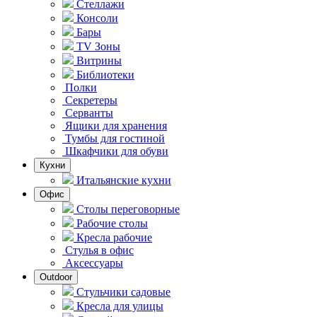
Стеллажи
Консоли
Бары
TV Зоны
Витрины
Библиотеки
Полки
Секретеры
Серванты
Ящики для хранения
Тумбы для гостиной
Шкафчики для обуви
Кухни
Итальянские кухни
Офис
Столы переговорные
Рабочие столы
Кресла рабочие
Стулья в офис
Аксессуары
Outdoor
Стульчики садовые
Кресла для улицы