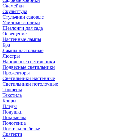
Садовые коврики
Скамейки
Скульптура
Стульчики садовые
Уличные столики
Шезлонги для сада
Освещение
Hастенные лампы
Бра
Лампы настольные
Люстры
Напольные светильники
Подвесные светильники
Прожекторы
Светильники настенные
Светильники потолочные
Торшеры
Текстиль
Ковры
Пледы
Подушки
Покрывала
Полотенца
Постельное белье
Скатерти