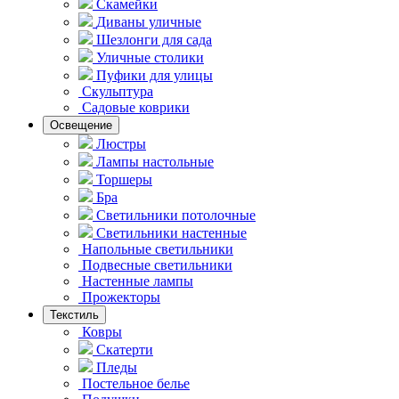
Скамейки
Диваны уличные
Шезлонги для сада
Уличные столики
Пуфики для улицы
Скульптура
Садовые коврики
Освещение
Люстры
Лампы настольные
Торшеры
Бра
Светильники потолочные
Светильники настенные
Напольные светильники
Подвесные светильники
Hастенные лампы
Прожекторы
Текстиль
Ковры
Скатерти
Пледы
Постельное белье