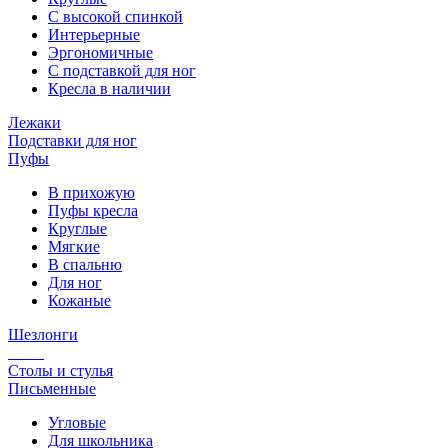
С высокой спинкой
Интерьерные
Эргономичные
С подставкой для ног
Кресла в наличии
Лежаки
Подставки для ног
Пуфы
В прихожую
Пуфы кресла
Круглые
Мягкие
В спальню
Для ног
Кожаные
Шезлонги
Столы и стулья
Письменные
Угловые
Для школьника