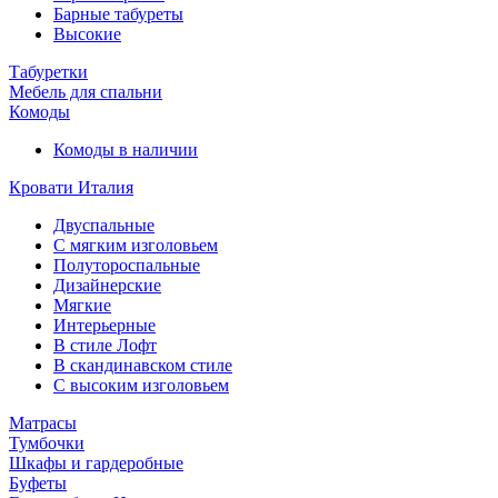
Барные табуреты
Высокие
Табуретки
Мебель для спальни
Комоды
Комоды в наличии
Кровати Италия
Двуспальные
С мягким изголовьем
Полутороспальные
Дизайнерские
Мягкие
Интерьерные
В стиле Лофт
В скандинавском стиле
С высоким изголовьем
Матрасы
Тумбочки
Шкафы и гардеробные
Буфеты