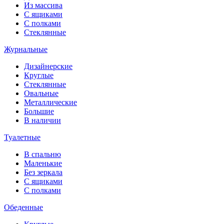
Из массива
С ящиками
С полками
Стеклянные
Журнальные
Дизайнерские
Круглые
Стеклянные
Овальные
Металлические
Большие
В наличии
Туалетные
В спальню
Маленькие
Без зеркала
С ящиками
С полками
Обеденные