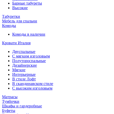
Барные табуреты
Высокие
Табуретки
Мебель для спальни
Комоды
Комоды в наличии
Кровати Италия
Двуспальные
С мягким изголовьем
Полутороспальные
Дизайнерские
Мягкие
Интерьерные
В стиле Лофт
В скандинавском стиле
С высоким изголовьем
Матрасы
Тумбочки
Шкафы и гардеробные
Буфеты