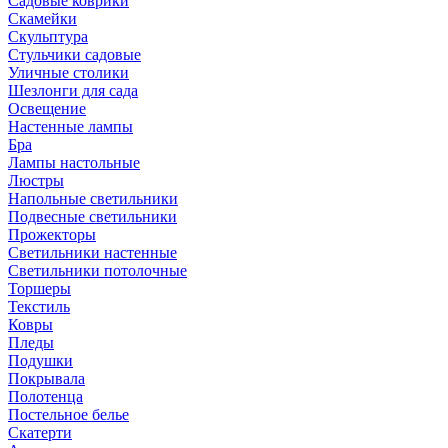
Садовые коврики
Скамейки
Скульптура
Стульчики садовые
Уличные столики
Шезлонги для сада
Освещение
Hастенные лампы
Бра
Лампы настольные
Люстры
Напольные светильники
Подвесные светильники
Прожекторы
Светильники настенные
Светильники потолочные
Торшеры
Текстиль
Ковры
Пледы
Подушки
Покрывала
Полотенца
Постельное белье
Скатерти