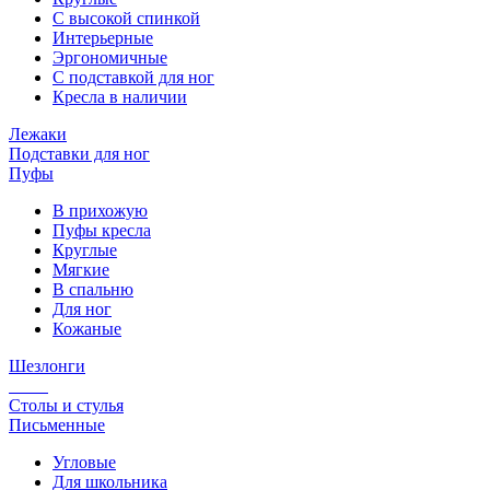
С высокой спинкой
Интерьерные
Эргономичные
С подставкой для ног
Кресла в наличии
Лежаки
Подставки для ног
Пуфы
В прихожую
Пуфы кресла
Круглые
Мягкие
В спальню
Для ног
Кожаные
Шезлонги
Столы и стулья
Письменные
Угловые
Для школьника