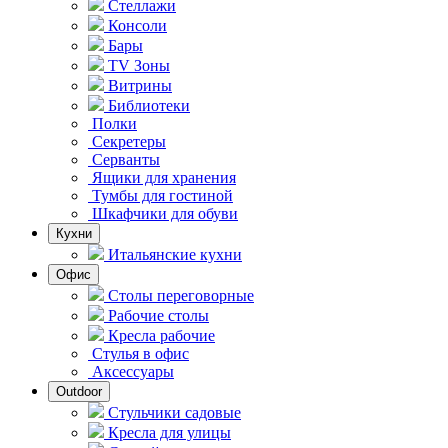
Стеллажи
Консоли
Бары
TV Зоны
Витрины
Библиотеки
Полки
Секретеры
Серванты
Ящики для хранения
Тумбы для гостиной
Шкафчики для обуви
Кухни
Итальянские кухни
Офис
Столы переговорные
Рабочие столы
Кресла рабочие
Стулья в офис
Аксессуары
Outdoor
Стульчики садовые
Кресла для улицы