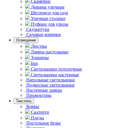
Скамейки
Диваны уличные
Шезлонги для сада
Уличные столики
Пуфики для улицы
Скульптура
Садовые коврики
Освещение
Люстры
Лампы настольные
Торшеры
Бра
Светильники потолочные
Светильники настенные
Напольные светильники
Подвесные светильники
Hастенные лампы
Прожекторы
Текстиль
Ковры
Скатерти
Пледы
Постельное белье