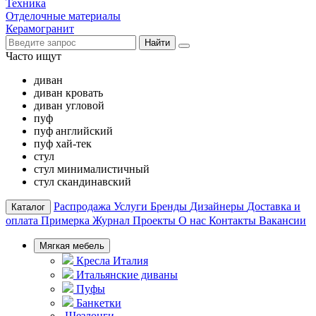
Техника
Отделочные материалы
Керамогранит
Найти
Часто ищут
диван
диван кровать
диван угловой
пуф
пуф английский
пуф хай-тек
стул
стул минималистичный
стул скандинавский
Распродажа
Услуги
Бренды
Дизайнеры
Доставка и
Каталог
оплата
Примерка
Журнал
Проекты
О нас
Контакты
Вакансии
Мягкая мебель
Кресла Италия
Итальянские диваны
Пуфы
Банкетки
Шезлонги