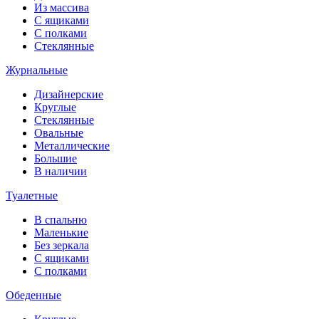
Из массива
С ящиками
С полками
Стеклянные
Журнальные
Дизайнерские
Круглые
Стеклянные
Овальные
Металлические
Большие
В наличии
Туалетные
В спальню
Маленькие
Без зеркала
С ящиками
С полками
Обеденные