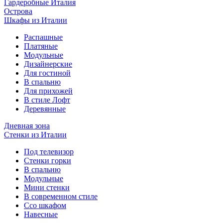
Гардеробные Италия
Острова
Шкафы из Италии
Распашные
Платяные
Модульные
Дизайнерские
Для гостиной
В спальню
Для прихожей
В стиле Лофт
Деревянные
Дневная зона
Стенки из Италии
Под телевизор
Стенки горки
В спальню
Модульные
Мини стенки
В современном стиле
Ссо шкафом
Навесные