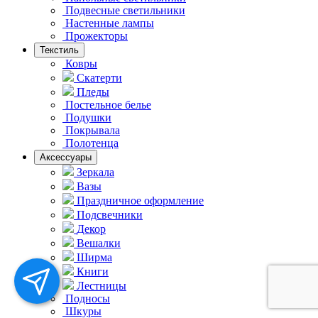
Подвесные светильники
Hастенные лампы
Прожекторы
Текстиль
Ковры
Скатерти
Пледы
Постельное белье
Подушки
Покрывала
Полотенца
Аксессуары
Зеркала
Вазы
Праздничное оформление
Подсвечники
Декор
Вешалки
Ширма
Книги
Лестницы
Подносы
Шкуры