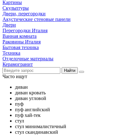
Картины
Скульптуры
Двери, перегородки
Акустические стеновые панели
Двери
Перегородки Италия
Ванная комната
Раковины Италия
Бытовая техника
Техника
Отделочные материалы
Керамогранит
Найти
Часто ищут
диван
диван кровать
диван угловой
пуф
пуф английский
пуф хай-тек
стул
стул минималистичный
стул скандинавский