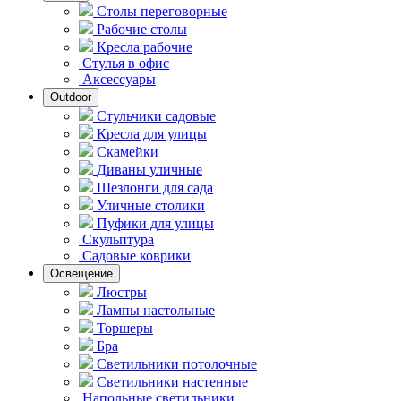
Столы переговорные
Рабочие столы
Кресла рабочие
Стулья в офис
Аксессуары
Outdoor
Стульчики садовые
Кресла для улицы
Скамейки
Диваны уличные
Шезлонги для сада
Уличные столики
Пуфики для улицы
Скульптура
Садовые коврики
Освещение
Люстры
Лампы настольные
Торшеры
Бра
Светильники потолочные
Светильники настенные
Напольные светильники