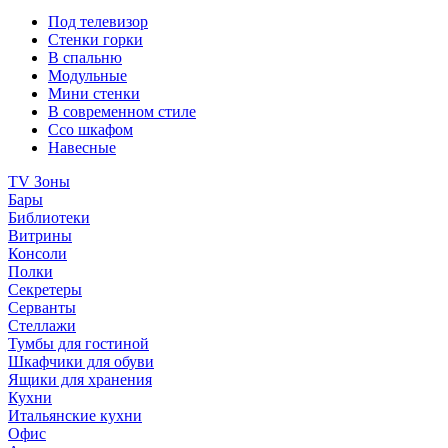
Под телевизор
Стенки горки
В спальню
Модульные
Мини стенки
В современном стиле
Ссо шкафом
Навесные
TV Зоны
Бары
Библиотеки
Витрины
Консоли
Полки
Секретеры
Серванты
Стеллажи
Тумбы для гостиной
Шкафчики для обуви
Ящики для хранения
Кухни
Итальянские кухни
Офис