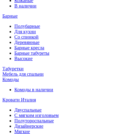
Кожаные
В наличии
Барные
Полубарные
Для кухни
Со спинкой
Деревянные
Барные кресла
Барные табуреты
Высокие
Табуретки
Мебель для спальни
Комоды
Комоды в наличии
Кровати Италия
Двуспальные
С мягким изголовьем
Полутороспальные
Дизайнерские
Мягкие