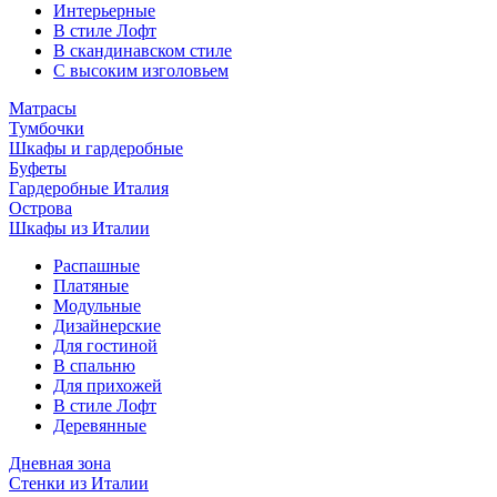
Интерьерные
В стиле Лофт
В скандинавском стиле
С высоким изголовьем
Матрасы
Тумбочки
Шкафы и гардеробные
Буфеты
Гардеробные Италия
Острова
Шкафы из Италии
Распашные
Платяные
Модульные
Дизайнерские
Для гостиной
В спальню
Для прихожей
В стиле Лофт
Деревянные
Дневная зона
Стенки из Италии