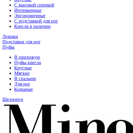
С высокой спинкой
Интерьерные
Эргономичные
С подставкой для ног
Кресла в наличии
Лежаки
Подставки для ног
Пуфы
В прихожую
Пуфы кресла
Круглые
Мягкие
В спальню
Для ног
Кожаные
Шезлонги