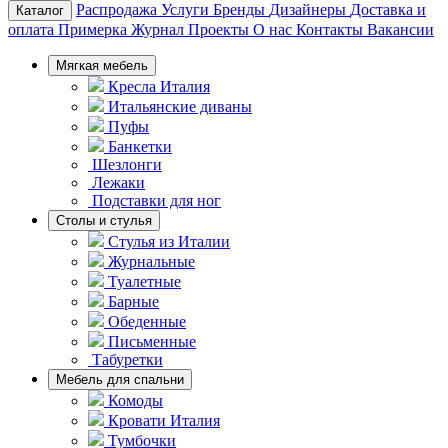
Распродажа
Услуги
Бренды
Дизайнеры
Доставка и
Каталог
оплата
Примерка
Журнал
Проекты
О нас
Контакты
Вакансии
Мягкая мебель
Кресла Италия
Итальянские диваны
Пуфы
Банкетки
Шезлонги
Лежаки
Подставки для ног
Столы и стулья
Стулья из Италии
Журнальные
Туалетные
Барные
Обеденные
Письменные
Табуретки
Мебель для спальни
Комоды
Кровати Италия
Тумбочки