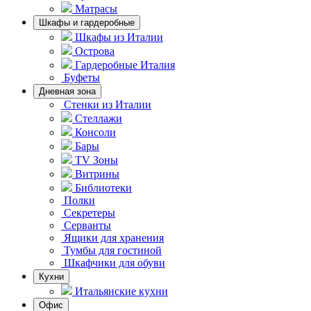
Матрасы
Шкафы и гардеробные
Шкафы из Италии
Острова
Гардеробные Италия
Буфеты
Дневная зона
Стенки из Италии
Стеллажи
Консоли
Бары
TV Зоны
Витрины
Библиотеки
Полки
Секретеры
Серванты
Ящики для хранения
Тумбы для гостиной
Шкафчики для обуви
Кухни
Итальянские кухни
Офис