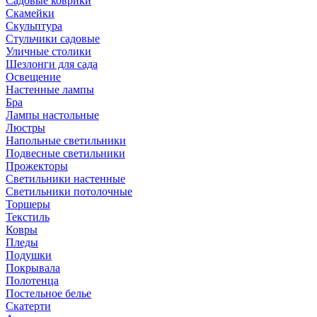
Садовые коврики
Скамейки
Скульптура
Стульчики садовые
Уличные столики
Шезлонги для сада
Освещение
Hастенные лампы
Бра
Лампы настольные
Люстры
Напольные светильники
Подвесные светильники
Прожекторы
Светильники настенные
Светильники потолочные
Торшеры
Текстиль
Ковры
Пледы
Подушки
Покрывала
Полотенца
Постельное белье
Скатерти