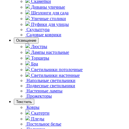
Скамейки
Диваны уличные
Шезлонги для сада
Уличные столики
Пуфики для улицы
Скульптура
Садовые коврики
Освещение
Люстры
Лампы настольные
Торшеры
Бра
Светильники потолочные
Светильники настенные
Напольные светильники
Подвесные светильники
Hастенные лампы
Прожекторы
Текстиль
Ковры
Скатерти
Пледы
Постельное белье