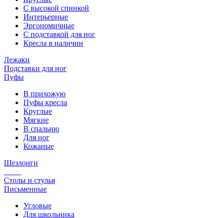
С высокой спинкой
Интерьерные
Эргономичные
С подставкой для ног
Кресла в наличии
Лежаки
Подставки для ног
Пуфы
В прихожую
Пуфы кресла
Круглые
Мягкие
В спальню
Для ног
Кожаные
Шезлонги
Столы и стулья
Письменные
Угловые
Для школьника