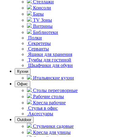
Стеллажи
Консоли
Бары
TV Зоны
Витрины
Библиотеки
Полки
Секретеры
Серванты
Ящики для хранения
Тумбы для гостиной
Шкафчики для обуви
Кухни
Итальянские кухни
Офис
Столы переговорные
Рабочие столы
Кресла рабочие
Стулья в офис
Аксессуары
Outdoor
Стульчики садовые
Кресла для улицы