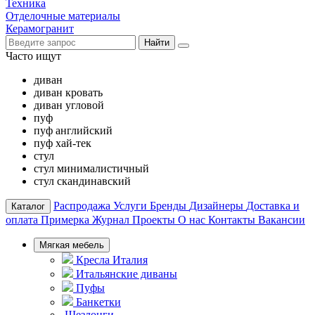
Техника
Отделочные материалы
Керамогранит
Найти
Часто ищут
диван
диван кровать
диван угловой
пуф
пуф английский
пуф хай-тек
стул
стул минималистичный
стул скандинавский
Распродажа
Услуги
Бренды
Дизайнеры
Доставка и
Каталог
оплата
Примерка
Журнал
Проекты
О нас
Контакты
Вакансии
Мягкая мебель
Кресла Италия
Итальянские диваны
Пуфы
Банкетки
Шезлонги