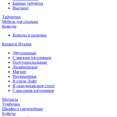
Барные табуреты
Высокие
Табуретки
Мебель для спальни
Комоды
Комоды в наличии
Кровати Италия
Двуспальные
С мягким изголовьем
Полутороспальные
Дизайнерские
Мягкие
Интерьерные
В стиле Лофт
В скандинавском стиле
С высоким изголовьем
Матрасы
Тумбочки
Шкафы и гардеробные
Буфеты