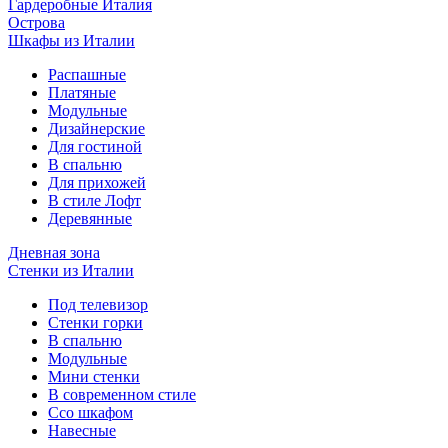
Гардеробные Италия
Острова
Шкафы из Италии
Распашные
Платяные
Модульные
Дизайнерские
Для гостиной
В спальню
Для прихожей
В стиле Лофт
Деревянные
Дневная зона
Стенки из Италии
Под телевизор
Стенки горки
В спальню
Модульные
Мини стенки
В современном стиле
Ссо шкафом
Навесные