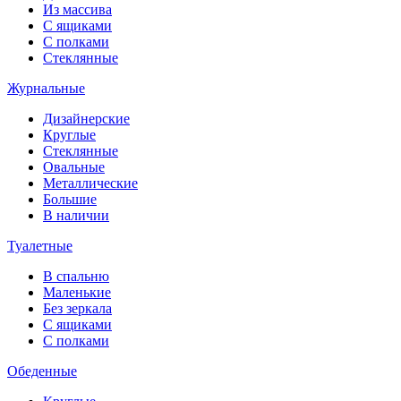
Из массива
С ящиками
С полками
Стеклянные
Журнальные
Дизайнерские
Круглые
Стеклянные
Овальные
Металлические
Большие
В наличии
Туалетные
В спальню
Маленькие
Без зеркала
С ящиками
С полками
Обеденные