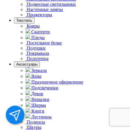
Подвесные светильники
Hастенные лампы
Прожекторы
Текстиль
Ковры
Скатерти
Пледы
Постельное белье
Подушки
Покрывала
Полотенца
Аксессуары
Зеркала
Вазы
Праздничное оформление
Подсвечники
Декор
Вешалки
Ширма
Книги
Лестницы
Подносы
Шкуры