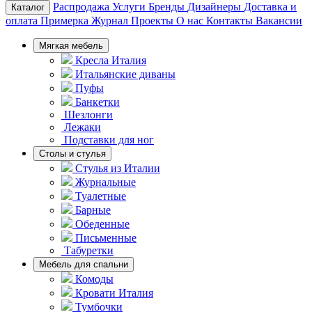
Распродажа
Услуги
Бренды
Дизайнеры
Доставка и
Каталог
оплата
Примерка
Журнал
Проекты
О нас
Контакты
Вакансии
Мягкая мебель
Кресла Италия
Итальянские диваны
Пуфы
Банкетки
Шезлонги
Лежаки
Подставки для ног
Столы и стулья
Стулья из Италии
Журнальные
Туалетные
Барные
Обеденные
Письменные
Табуретки
Мебель для спальни
Комоды
Кровати Италия
Тумбочки