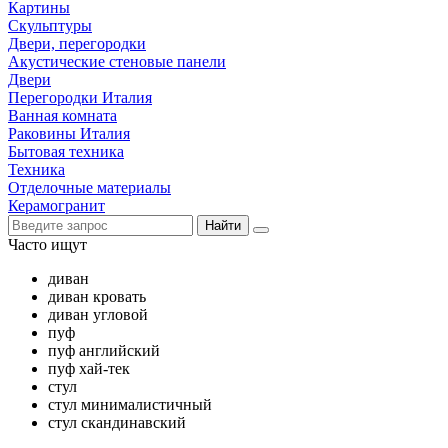
Картины
Скульптуры
Двери, перегородки
Акустические стеновые панели
Двери
Перегородки Италия
Ванная комната
Раковины Италия
Бытовая техника
Техника
Отделочные материалы
Керамогранит
Найти
Часто ищут
диван
диван кровать
диван угловой
пуф
пуф английский
пуф хай-тек
стул
стул минималистичный
стул скандинавский