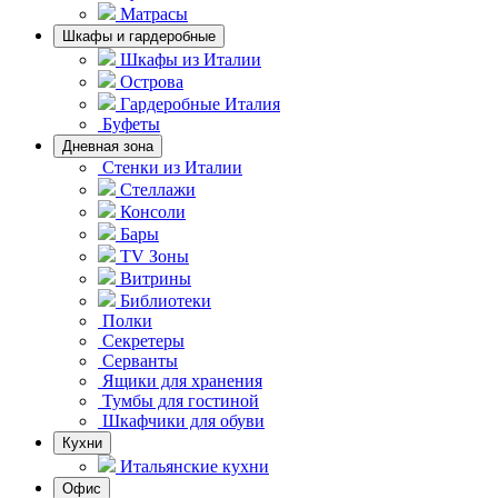
Матрасы
Шкафы и гардеробные
Шкафы из Италии
Острова
Гардеробные Италия
Буфеты
Дневная зона
Стенки из Италии
Стеллажи
Консоли
Бары
TV Зоны
Витрины
Библиотеки
Полки
Секретеры
Серванты
Ящики для хранения
Тумбы для гостиной
Шкафчики для обуви
Кухни
Итальянские кухни
Офис