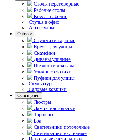
Столы переговорные
Рабочие столы
Кресла рабочие
Стулья в офис
Аксессуары
Outdoor
Стульчики садовые
Кресла для улицы
Скамейки
Диваны уличные
Шезлонги для сада
Уличные столики
Пуфики для улицы
Скульптура
Садовые коврики
Освещение
Люстры
Лампы настольные
Торшеры
Бра
Светильники потолочные
Светильники настенные
Напольные светильники