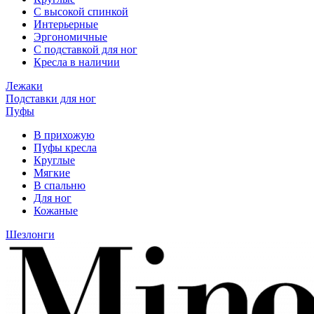
С высокой спинкой
Интерьерные
Эргономичные
С подставкой для ног
Кресла в наличии
Лежаки
Подставки для ног
Пуфы
В прихожую
Пуфы кресла
Круглые
Мягкие
В спальню
Для ног
Кожаные
Шезлонги