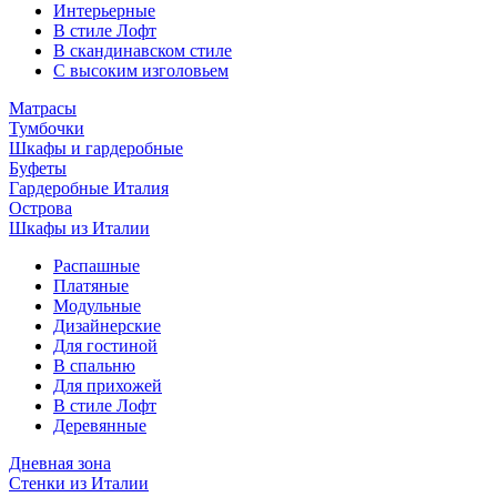
Интерьерные
В стиле Лофт
В скандинавском стиле
С высоким изголовьем
Матрасы
Тумбочки
Шкафы и гардеробные
Буфеты
Гардеробные Италия
Острова
Шкафы из Италии
Распашные
Платяные
Модульные
Дизайнерские
Для гостиной
В спальню
Для прихожей
В стиле Лофт
Деревянные
Дневная зона
Стенки из Италии