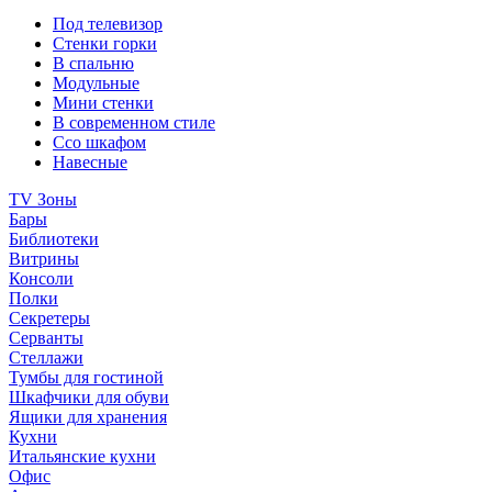
Под телевизор
Стенки горки
В спальню
Модульные
Мини стенки
В современном стиле
Ссо шкафом
Навесные
TV Зоны
Бары
Библиотеки
Витрины
Консоли
Полки
Секретеры
Серванты
Стеллажи
Тумбы для гостиной
Шкафчики для обуви
Ящики для хранения
Кухни
Итальянские кухни
Офис