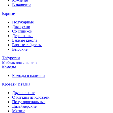
Кожаные
В наличии
Барные
Полубарные
Для кухни
Со спинкой
Деревянные
Барные кресла
Барные табуреты
Высокие
Табуретки
Мебель для спальни
Комоды
Комоды в наличии
Кровати Италия
Двуспальные
С мягким изголовьем
Полутороспальные
Дизайнерские
Мягкие