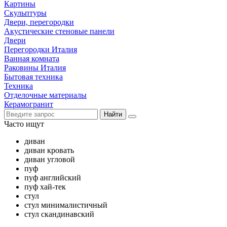
Картины
Скульптуры
Двери, перегородки
Акустические стеновые панели
Двери
Перегородки Италия
Ванная комната
Раковины Италия
Бытовая техника
Техника
Отделочные материалы
Керамогранит
Найти
Часто ищут
диван
диван кровать
диван угловой
пуф
пуф английский
пуф хай-тек
стул
стул минималистичный
стул скандинавский