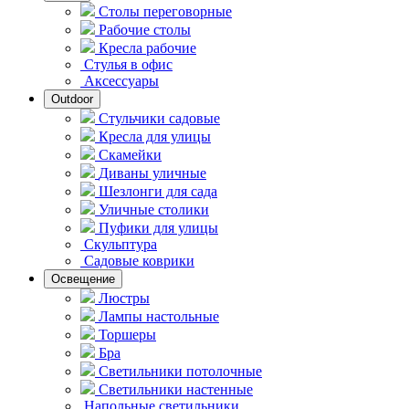
Столы переговорные
Рабочие столы
Кресла рабочие
Стулья в офис
Аксессуары
Outdoor
Стульчики садовые
Кресла для улицы
Скамейки
Диваны уличные
Шезлонги для сада
Уличные столики
Пуфики для улицы
Скульптура
Садовые коврики
Освещение
Люстры
Лампы настольные
Торшеры
Бра
Светильники потолочные
Светильники настенные
Напольные светильники