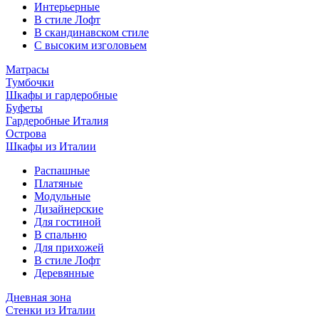
Интерьерные
В стиле Лофт
В скандинавском стиле
С высоким изголовьем
Матрасы
Тумбочки
Шкафы и гардеробные
Буфеты
Гардеробные Италия
Острова
Шкафы из Италии
Распашные
Платяные
Модульные
Дизайнерские
Для гостиной
В спальню
Для прихожей
В стиле Лофт
Деревянные
Дневная зона
Стенки из Италии