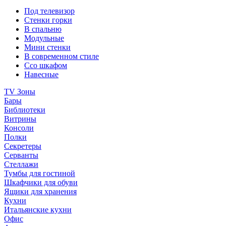
Под телевизор
Стенки горки
В спальню
Модульные
Мини стенки
В современном стиле
Ссо шкафом
Навесные
TV Зоны
Бары
Библиотеки
Витрины
Консоли
Полки
Секретеры
Серванты
Стеллажи
Тумбы для гостиной
Шкафчики для обуви
Ящики для хранения
Кухни
Итальянские кухни
Офис