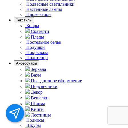
Подвесные светильники
Hастенные лампы
Прожекторы
Текстиль
Ковры
Скатерти
Пледы
Постельное белье
Подушки
Покрывала
Полотенца
Аксессуары
Зеркала
Вазы
Праздничное оформление
Подсвечники
Декор
Вешалки
Ширма
Книги
Лестницы
Подносы
Шкуры