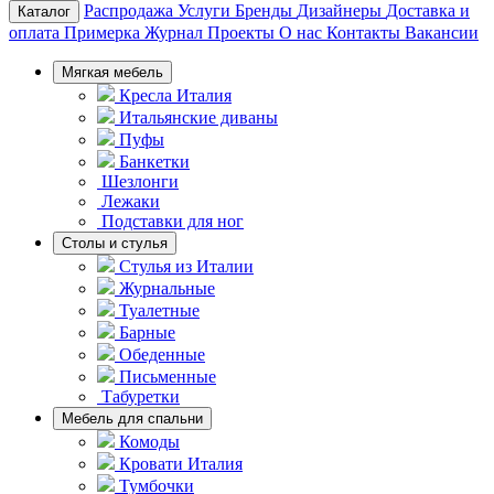
Распродажа
Услуги
Бренды
Дизайнеры
Доставка и
Каталог
оплата
Примерка
Журнал
Проекты
О нас
Контакты
Вакансии
Мягкая мебель
Кресла Италия
Итальянские диваны
Пуфы
Банкетки
Шезлонги
Лежаки
Подставки для ног
Столы и стулья
Стулья из Италии
Журнальные
Туалетные
Барные
Обеденные
Письменные
Табуретки
Мебель для спальни
Комоды
Кровати Италия
Тумбочки