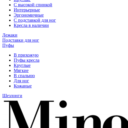
С высокой спинкой
Интерьерные
Эргономичные
С подставкой для ног
Кресла в наличии
Лежаки
Подставки для ног
Пуфы
В прихожую
Пуфы кресла
Круглые
Мягкие
В спальню
Для ног
Кожаные
Шезлонги