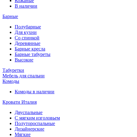
Кожаные
В наличии
Барные
Полубарные
Для кухни
Со спинкой
Деревянные
Барные кресла
Барные табуреты
Высокие
Табуретки
Мебель для спальни
Комоды
Комоды в наличии
Кровати Италия
Двуспальные
С мягким изголовьем
Полутороспальные
Дизайнерские
Мягкие