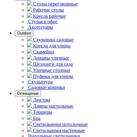
Столы переговорные
Рабочие столы
Кресла рабочие
Стулья в офис
Аксессуары
Outdoor
Стульчики садовые
Кресла для улицы
Скамейки
Диваны уличные
Шезлонги для сада
Уличные столики
Пуфики для улицы
Скульптура
Садовые коврики
Освещение
Люстры
Лампы настольные
Торшеры
Бра
Светильники потолочные
Светильники настенные
Напольные светильники