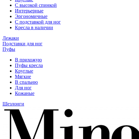
С высокой спинкой
Интерьерные
Эргономичные
С подставкой для ног
Кресла в наличии
Лежаки
Подставки для ног
Пуфы
В прихожую
Пуфы кресла
Круглые
Мягкие
В спальню
Для ног
Кожаные
Шезлонги