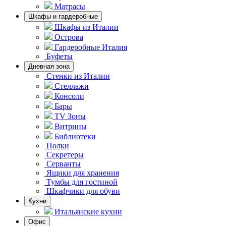
Матрасы
Шкафы и гардеробные
Шкафы из Италии
Острова
Гардеробные Италия
Буфеты
Дневная зона
Стенки из Италии
Стеллажи
Консоли
Бары
TV Зоны
Витрины
Библиотеки
Полки
Секретеры
Серванты
Ящики для хранения
Тумбы для гостиной
Шкафчики для обуви
Кухни
Итальянские кухни
Офис