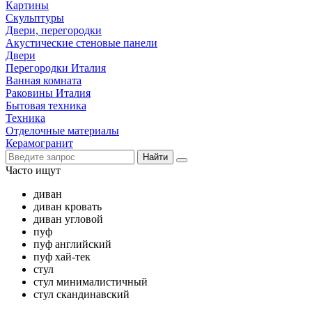
Картины
Скульптуры
Двери, перегородки
Акустические стеновые панели
Двери
Перегородки Италия
Ванная комната
Раковины Италия
Бытовая техника
Техника
Отделочные материалы
Керамогранит
Найти
Часто ищут
диван
диван кровать
диван угловой
пуф
пуф английский
пуф хай-тек
стул
стул минималистичный
стул скандинавский