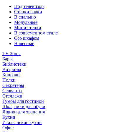
Под телевизор
Стенки горки
В спальню
Модульные
Мини стенки
В современном стиле
Ссо шкафом
Навесные
TV Зоны
Бары
Библиотеки
Витрины
Консоли
Полки
Секретеры
Серванты
Стеллажи
Тумбы для гостиной
Шкафчики для обуви
Ящики для хранения
Кухни
Итальянские кухни
Офис