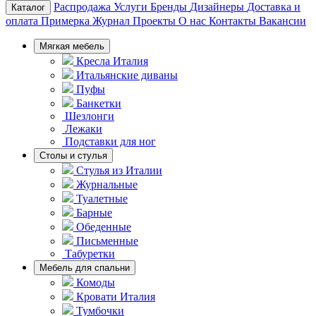
Распродажа
Услуги
Бренды
Дизайнеры
Доставка и
Каталог
оплата
Примерка
Журнал
Проекты
О нас
Контакты
Вакансии
Мягкая мебель
Кресла Италия
Итальянские диваны
Пуфы
Банкетки
Шезлонги
Лежаки
Подставки для ног
Столы и стулья
Стулья из Италии
Журнальные
Туалетные
Барные
Обеденные
Письменные
Табуретки
Мебель для спальни
Комоды
Кровати Италия
Тумбочки