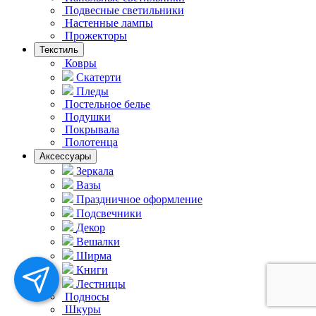
Подвесные светильники
Hастенные лампы
Прожекторы
Текстиль
Ковры
Скатерти
Пледы
Постельное белье
Подушки
Покрывала
Полотенца
Аксессуары
Зеркала
Вазы
Праздничное оформление
Подсвечники
Декор
Вешалки
Ширма
Книги
Лестницы
Подносы
Шкуры