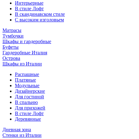
Интерьерные
В стиле Лофт
В скандинавском стиле
С высоким изголовьем
Матрасы
Тумбочки
Шкафы и гардеробные
Буфеты
Гардеробные Италия
Острова
Шкафы из Италии
Распашные
Платяные
Модульные
Дизайнерские
Для гостиной
В спальню
Для прихожей
В стиле Лофт
Деревянные
Дневная зона
Стенки из Италии