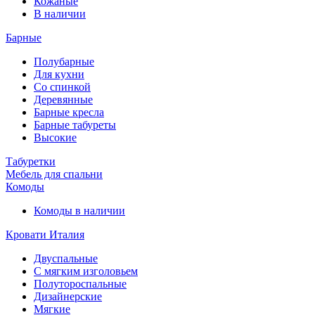
Кожаные
В наличии
Барные
Полубарные
Для кухни
Со спинкой
Деревянные
Барные кресла
Барные табуреты
Высокие
Табуретки
Мебель для спальни
Комоды
Комоды в наличии
Кровати Италия
Двуспальные
С мягким изголовьем
Полутороспальные
Дизайнерские
Мягкие