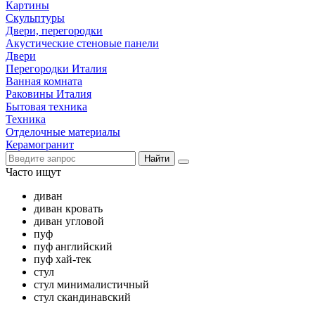
Картины
Скульптуры
Двери, перегородки
Акустические стеновые панели
Двери
Перегородки Италия
Ванная комната
Раковины Италия
Бытовая техника
Техника
Отделочные материалы
Керамогранит
Найти
Часто ищут
диван
диван кровать
диван угловой
пуф
пуф английский
пуф хай-тек
стул
стул минималистичный
стул скандинавский