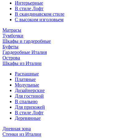
Интерьерные
В стиле Лофт
В скандинавском стиле
С высоким изголовьем
Матрасы
Тумбочки
Шкафы и гардеробные
Буфеты
Гардеробные Италия
Острова
Шкафы из Италии
Распашные
Платяные
Модульные
Дизайнерские
Для гостиной
В спальню
Для прихожей
В стиле Лофт
Деревянные
Дневная зона
Стенки из Италии