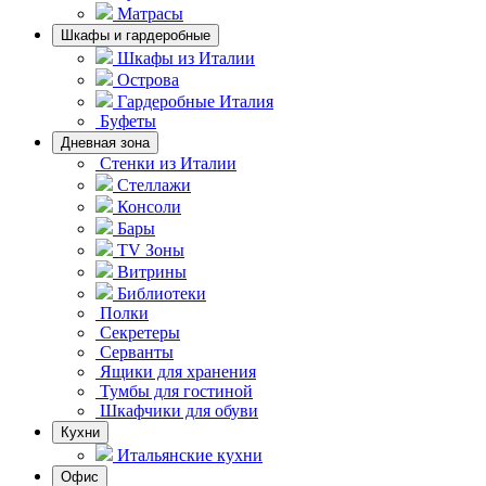
Матрасы
Шкафы и гардеробные
Шкафы из Италии
Острова
Гардеробные Италия
Буфеты
Дневная зона
Стенки из Италии
Стеллажи
Консоли
Бары
TV Зоны
Витрины
Библиотеки
Полки
Секретеры
Серванты
Ящики для хранения
Тумбы для гостиной
Шкафчики для обуви
Кухни
Итальянские кухни
Офис