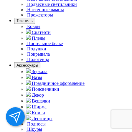
Подвесные светильники
Hастенные лампы
Прожекторы
Текстиль
Ковры
Скатерти
Пледы
Постельное белье
Подушки
Покрывала
Полотенца
Аксессуары
Зеркала
Вазы
Праздничное оформление
Подсвечники
Декор
Вешалки
Ширма
Книги
Лестницы
Подносы
Шкуры