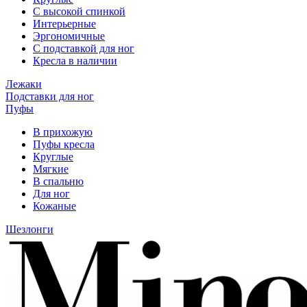
С высокой спинкой
Интерьерные
Эргономичные
С подставкой для ног
Кресла в наличии
Лежаки
Подставки для ног
Пуфы
В прихожую
Пуфы кресла
Круглые
Мягкие
В спальню
Для ног
Кожаные
Шезлонги