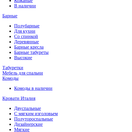
Кожаные
В наличии
Барные
Полубарные
Для кухни
Со спинкой
Деревянные
Барные кресла
Барные табуреты
Высокие
Табуретки
Мебель для спальни
Комоды
Комоды в наличии
Кровати Италия
Двуспальные
С мягким изголовьем
Полутороспальные
Дизайнерские
Мягкие