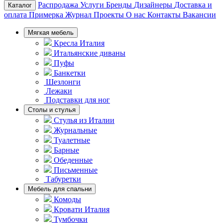
Распродажа
Услуги
Бренды
Дизайнеры
Доставка и
Каталог
оплата
Примерка
Журнал
Проекты
О нас
Контакты
Вакансии
Мягкая мебель
Кресла Италия
Итальянские диваны
Пуфы
Банкетки
Шезлонги
Лежаки
Подставки для ног
Столы и стулья
Стулья из Италии
Журнальные
Туалетные
Барные
Обеденные
Письменные
Табуретки
Мебель для спальни
Комоды
Кровати Италия
Тумбочки