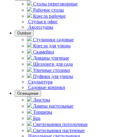
Столы переговорные
Рабочие столы
Кресла рабочие
Стулья в офис
Аксессуары
Outdoor
Стульчики садовые
Кресла для улицы
Скамейки
Диваны уличные
Шезлонги для сада
Уличные столики
Пуфики для улицы
Скульптура
Садовые коврики
Освещение
Люстры
Лампы настольные
Торшеры
Бра
Светильники потолочные
Светильники настенные
Напольные светильники