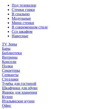
Под телевизор
Стенки горки
В спальню
Модульные
Мини стенки
В современном стиле
Ссо шкафом
Навесные
TV Зоны
Бары
Библиотеки
Витрины
Консоли
Полки
Секретеры
Серванты
Стеллажи
Тумбы для гостиной
Шкафчики для обуви
Ящики для хранения
Кухни
Итальянские кухни
Офис