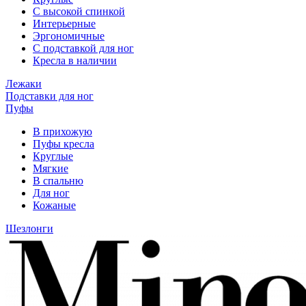
С высокой спинкой
Интерьерные
Эргономичные
С подставкой для ног
Кресла в наличии
Лежаки
Подставки для ног
Пуфы
В прихожую
Пуфы кресла
Круглые
Мягкие
В спальню
Для ног
Кожаные
Шезлонги