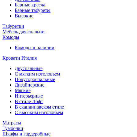
Барные кресла
Барные табуреты
Высокие
Табуретки
Мебель для спальни
Комоды
Комоды в наличии
Кровати Италия
Двуспальные
С мягким изголовьем
Полутороспальные
Дизайнерские
Мягкие
Интерьерные
В стиле Лофт
В скандинавском стиле
С высоким изголовьем
Матрасы
Тумбочки
Шкафы и гардеробные