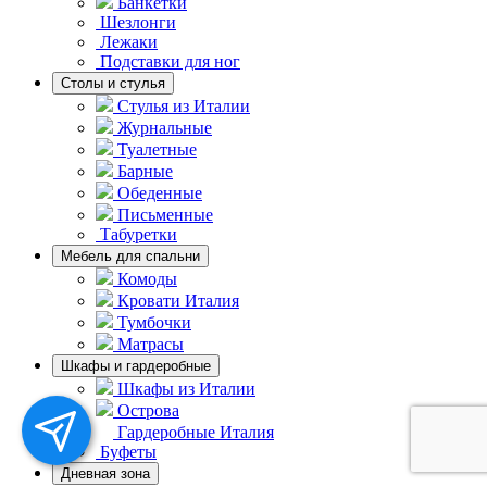
Банкетки
Шезлонги
Лежаки
Подставки для ног
Столы и стулья
Стулья из Италии
Журнальные
Туалетные
Барные
Обеденные
Письменные
Табуретки
Мебель для спальни
Комоды
Кровати Италия
Тумбочки
Матрасы
Шкафы и гардеробные
Шкафы из Италии
Острова
Гардеробные Италия
Буфеты
Дневная зона