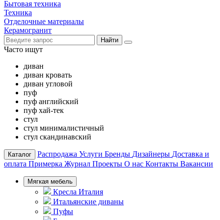
Бытовая техника
Техника
Отделочные материалы
Керамогранит
Найти
Часто ищут
диван
диван кровать
диван угловой
пуф
пуф английский
пуф хай-тек
стул
стул минималистичный
стул скандинавский
Распродажа
Услуги
Бренды
Дизайнеры
Доставка и
Каталог
оплата
Примерка
Журнал
Проекты
О нас
Контакты
Вакансии
Мягкая мебель
Кресла Италия
Итальянские диваны
Пуфы