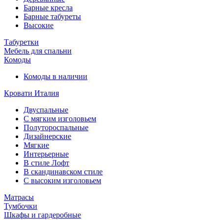
Барные кресла
Барные табуреты
Высокие
Табуретки
Мебель для спальни
Комоды
Комоды в наличии
Кровати Италия
Двуспальные
С мягким изголовьем
Полутороспальные
Дизайнерские
Мягкие
Интерьерные
В стиле Лофт
В скандинавском стиле
С высоким изголовьем
Матрасы
Тумбочки
Шкафы и гардеробные