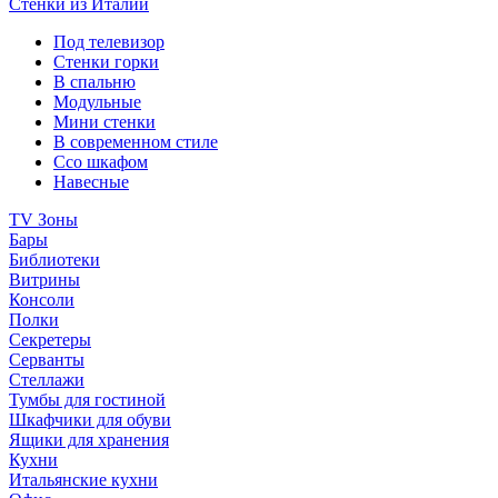
Стенки из Италии
Под телевизор
Стенки горки
В спальню
Модульные
Мини стенки
В современном стиле
Ссо шкафом
Навесные
TV Зоны
Бары
Библиотеки
Витрины
Консоли
Полки
Секретеры
Серванты
Стеллажи
Тумбы для гостиной
Шкафчики для обуви
Ящики для хранения
Кухни
Итальянские кухни