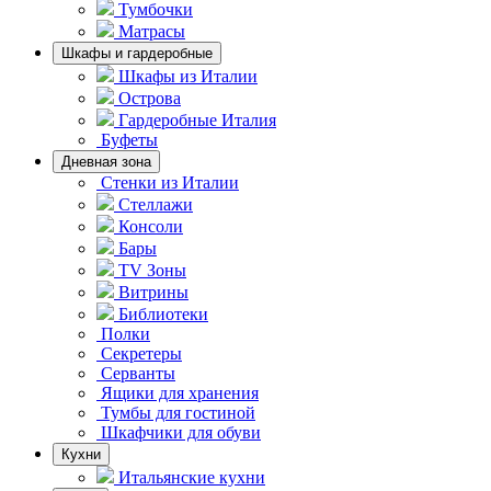
Тумбочки
Матрасы
Шкафы и гардеробные
Шкафы из Италии
Острова
Гардеробные Италия
Буфеты
Дневная зона
Стенки из Италии
Стеллажи
Консоли
Бары
TV Зоны
Витрины
Библиотеки
Полки
Секретеры
Серванты
Ящики для хранения
Тумбы для гостиной
Шкафчики для обуви
Кухни
Итальянские кухни