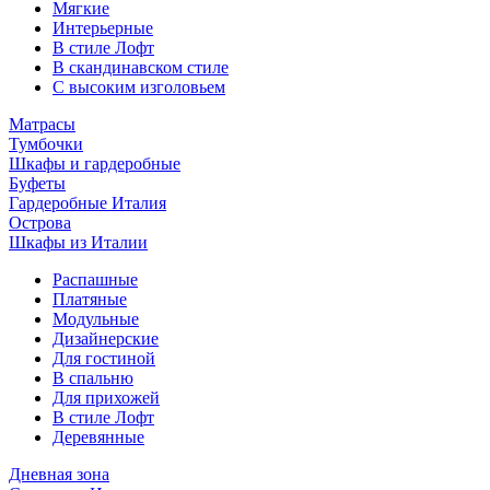
Мягкие
Интерьерные
В стиле Лофт
В скандинавском стиле
С высоким изголовьем
Матрасы
Тумбочки
Шкафы и гардеробные
Буфеты
Гардеробные Италия
Острова
Шкафы из Италии
Распашные
Платяные
Модульные
Дизайнерские
Для гостиной
В спальню
Для прихожей
В стиле Лофт
Деревянные
Дневная зона