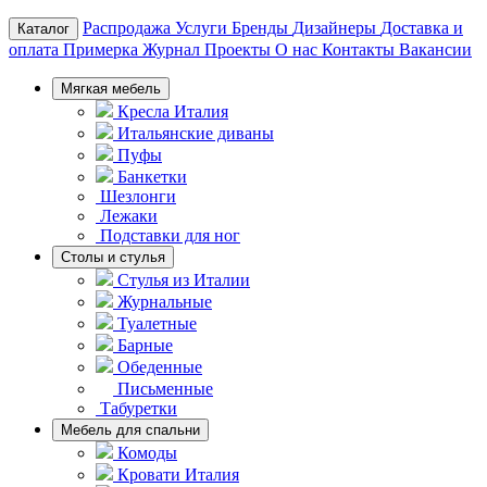
Распродажа
Услуги
Бренды
Дизайнеры
Доставка и
Каталог
оплата
Примерка
Журнал
Проекты
О нас
Контакты
Вакансии
Мягкая мебель
Кресла Италия
Итальянские диваны
Пуфы
Банкетки
Шезлонги
Лежаки
Подставки для ног
Столы и стулья
Стулья из Италии
Журнальные
Туалетные
Барные
Обеденные
Письменные
Табуретки
Мебель для спальни
Комоды
Кровати Италия