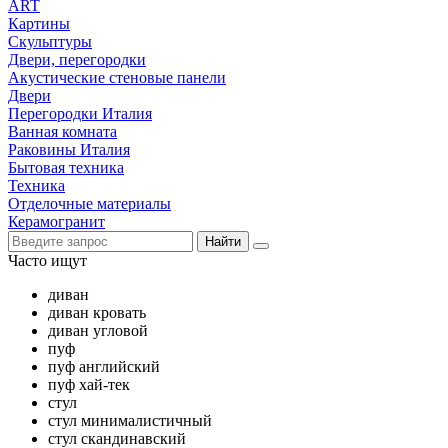
ART
Картины
Скульптуры
Двери, перегородки
Акустические стеновые панели
Двери
Перегородки Италия
Ванная комната
Раковины Италия
Бытовая техника
Техника
Отделочные материалы
Керамогранит
Найти
Часто ищут
диван
диван кровать
диван угловой
пуф
пуф английский
пуф хай-тек
стул
стул минималистичный
стул скандинавский