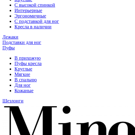
С высокой спинкой
Интерьерные
Эргономичные
С подставкой для ног
Кресла в наличии
Лежаки
Подставки для ног
Пуфы
В прихожую
Пуфы кресла
Круглые
Мягкие
В спальню
Для ног
Кожаные
Шезлонги