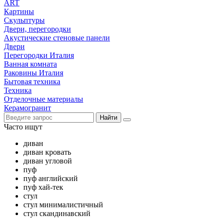
ART
Картины
Скульптуры
Двери, перегородки
Акустические стеновые панели
Двери
Перегородки Италия
Ванная комната
Раковины Италия
Бытовая техника
Техника
Отделочные материалы
Керамогранит
Найти
Часто ищут
диван
диван кровать
диван угловой
пуф
пуф английский
пуф хай-тек
стул
стул минималистичный
стул скандинавский