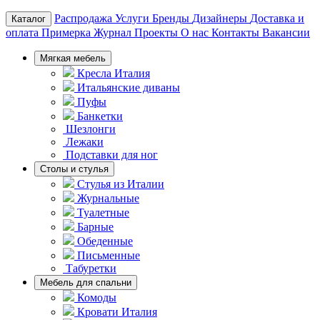
Распродажа
Услуги
Бренды
Дизайнеры
Доставка и
Каталог
оплата
Примерка
Журнал
Проекты
О нас
Контакты
Вакансии
Мягкая мебель
Кресла Италия
Итальянские диваны
Пуфы
Банкетки
Шезлонги
Лежаки
Подставки для ног
Столы и стулья
Стулья из Италии
Журнальные
Туалетные
Барные
Обеденные
Письменные
Табуретки
Мебель для спальни
Комоды
Кровати Италия