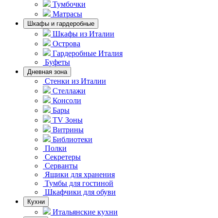
Тумбочки
Матрасы
Шкафы и гардеробные
Шкафы из Италии
Острова
Гардеробные Италия
Буфеты
Дневная зона
Стенки из Италии
Стеллажи
Консоли
Бары
TV Зоны
Витрины
Библиотеки
Полки
Секретеры
Серванты
Ящики для хранения
Тумбы для гостиной
Шкафчики для обуви
Кухни
Итальянские кухни