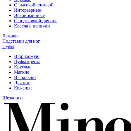
С высокой спинкой
Интерьерные
Эргономичные
С подставкой для ног
Кресла в наличии
Лежаки
Подставки для ног
Пуфы
В прихожую
Пуфы кресла
Круглые
Мягкие
В спальню
Для ног
Кожаные
Шезлонги