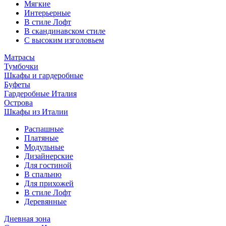
Мягкие
Интерьерные
В стиле Лофт
В скандинавском стиле
С высоким изголовьем
Матрасы
Тумбочки
Шкафы и гардеробные
Буфеты
Гардеробные Италия
Острова
Шкафы из Италии
Распашные
Платяные
Модульные
Дизайнерские
Для гостиной
В спальню
Для прихожей
В стиле Лофт
Деревянные
Дневная зона