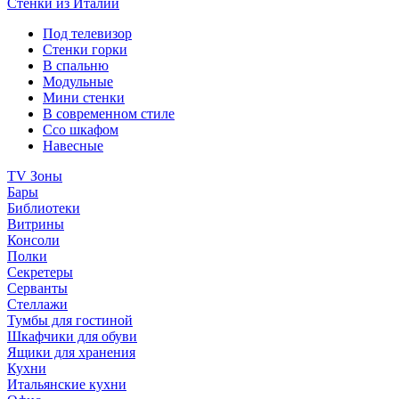
Стенки из Италии
Под телевизор
Стенки горки
В спальню
Модульные
Мини стенки
В современном стиле
Ссо шкафом
Навесные
TV Зоны
Бары
Библиотеки
Витрины
Консоли
Полки
Секретеры
Серванты
Стеллажи
Тумбы для гостиной
Шкафчики для обуви
Ящики для хранения
Кухни
Итальянские кухни