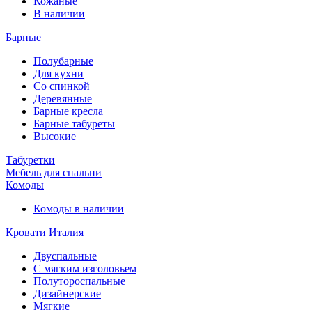
Кожаные
В наличии
Барные
Полубарные
Для кухни
Со спинкой
Деревянные
Барные кресла
Барные табуреты
Высокие
Табуретки
Мебель для спальни
Комоды
Комоды в наличии
Кровати Италия
Двуспальные
С мягким изголовьем
Полутороспальные
Дизайнерские
Мягкие