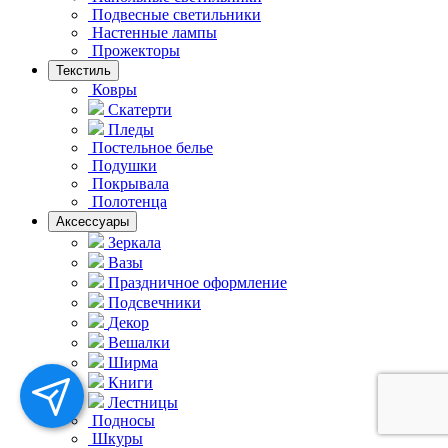
Подвесные светильники
Hастенные лампы
Прожекторы
Текстиль
Ковры
Скатерти
Пледы
Постельное белье
Подушки
Покрывала
Полотенца
Аксессуары
Зеркала
Вазы
Праздничное оформление
Подсвечники
Декор
Вешалки
Ширма
Книги
Лестницы
Подносы
Шкуры