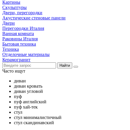
Картины
Скульптуры
Двери, перегородки
Акустические стеновые панели
Двери
Перегородки Италия
Ванная комната
Раковины Италия
Бытовая техника
Техника
Отделочные материалы
Керамогранит
Найти
Часто ищут
диван
диван кровать
диван угловой
пуф
пуф английский
пуф хай-тек
стул
стул минималистичный
стул скандинавский