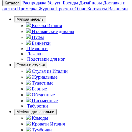
Распродажа
Услуги
Бренды
Дизайнеры
Доставка и
Каталог
оплата
Примерка
Журнал
Проекты
О нас
Контакты
Вакансии
Мягкая мебель
Кресла Италия
Итальянские диваны
Пуфы
Банкетки
Шезлонги
Лежаки
Подставки для ног
Столы и стулья
Стулья из Италии
Журнальные
Туалетные
Барные
Обеденные
Письменные
Табуретки
Мебель для спальни
Комоды
Кровати Италия
Тумбочки