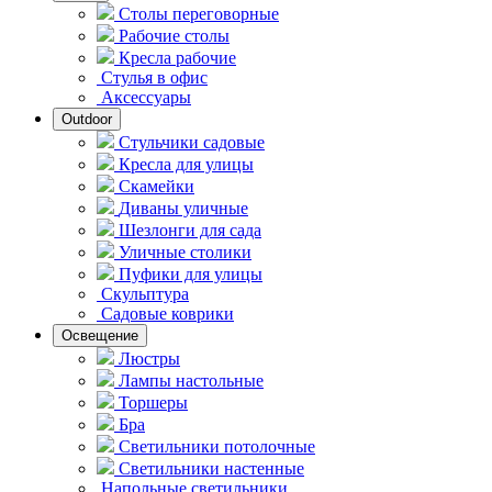
Столы переговорные
Рабочие столы
Кресла рабочие
Стулья в офис
Аксессуары
Outdoor
Стульчики садовые
Кресла для улицы
Скамейки
Диваны уличные
Шезлонги для сада
Уличные столики
Пуфики для улицы
Скульптура
Садовые коврики
Освещение
Люстры
Лампы настольные
Торшеры
Бра
Светильники потолочные
Светильники настенные
Напольные светильники