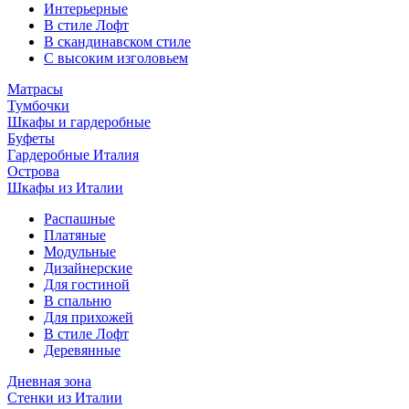
Интерьерные
В стиле Лофт
В скандинавском стиле
С высоким изголовьем
Матрасы
Тумбочки
Шкафы и гардеробные
Буфеты
Гардеробные Италия
Острова
Шкафы из Италии
Распашные
Платяные
Модульные
Дизайнерские
Для гостиной
В спальню
Для прихожей
В стиле Лофт
Деревянные
Дневная зона
Стенки из Италии