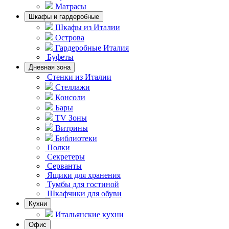
Матрасы
Шкафы и гардеробные
Шкафы из Италии
Острова
Гардеробные Италия
Буфеты
Дневная зона
Стенки из Италии
Стеллажи
Консоли
Бары
TV Зоны
Витрины
Библиотеки
Полки
Секретеры
Серванты
Ящики для хранения
Тумбы для гостиной
Шкафчики для обуви
Кухни
Итальянские кухни
Офис