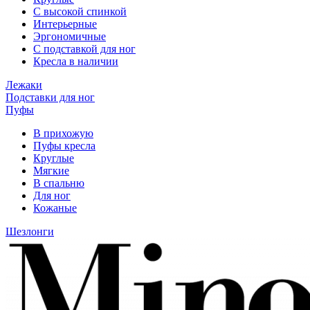
С высокой спинкой
Интерьерные
Эргономичные
С подставкой для ног
Кресла в наличии
Лежаки
Подставки для ног
Пуфы
В прихожую
Пуфы кресла
Круглые
Мягкие
В спальню
Для ног
Кожаные
Шезлонги