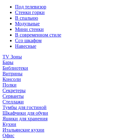
Под телевизор
Стенки горки
В спальню
Модульные
Мини стенки
В современном стиле
Ссо шкафом
Навесные
TV Зоны
Бары
Библиотеки
Витрины
Консоли
Полки
Секретеры
Серванты
Стеллажи
Тумбы для гостиной
Шкафчики для обуви
Ящики для хранения
Кухни
Итальянские кухни
Офис