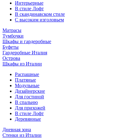
Интерьерные
В стиле Лофт
В скандинавском стиле
С высоким изголовьем
Матрасы
Тумбочки
Шкафы и гардеробные
Буфеты
Гардеробные Италия
Острова
Шкафы из Италии
Распашные
Платяные
Модульные
Дизайнерские
Для гостиной
В спальню
Для прихожей
В стиле Лофт
Деревянные
Дневная зона
Стенки из Италии