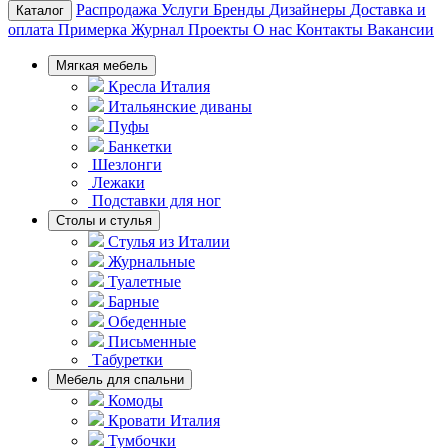
Распродажа
Услуги
Бренды
Дизайнеры
Доставка и
Каталог
оплата
Примерка
Журнал
Проекты
О нас
Контакты
Вакансии
Мягкая мебель
Кресла Италия
Итальянские диваны
Пуфы
Банкетки
Шезлонги
Лежаки
Подставки для ног
Столы и стулья
Стулья из Италии
Журнальные
Туалетные
Барные
Обеденные
Письменные
Табуретки
Мебель для спальни
Комоды
Кровати Италия
Тумбочки