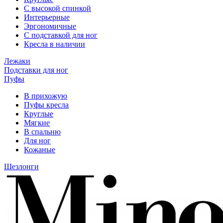
С высокой спинкой
Интерьерные
Эргономичные
С подставкой для ног
Кресла в наличии
Лежаки
Подставки для ног
Пуфы
В прихожую
Пуфы кресла
Круглые
Мягкие
В спальню
Для ног
Кожаные
Шезлонги