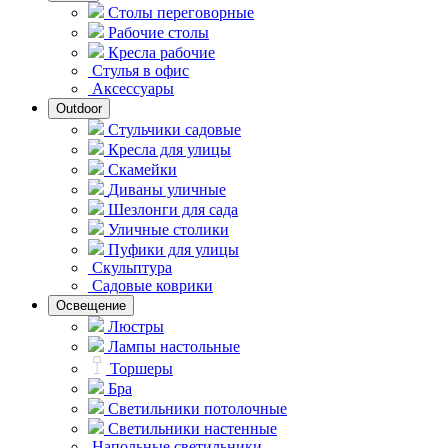
Столы переговорные
Рабочие столы
Кресла рабочие
Стулья в офис
Аксессуары
Outdoor
Стульчики садовые
Кресла для улицы
Скамейки
Диваны уличные
Шезлонги для сада
Уличные столики
Пуфики для улицы
Скульптура
Садовые коврики
Освещение
Люстры
Лампы настольные
Торшеры
Бра
Светильники потолочные
Светильники настенные
Напольные светильники