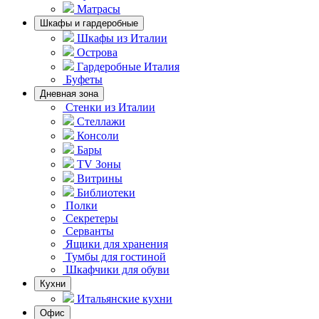
Матрасы
Шкафы и гардеробные
Шкафы из Италии
Острова
Гардеробные Италия
Буфеты
Дневная зона
Стенки из Италии
Стеллажи
Консоли
Бары
TV Зоны
Витрины
Библиотеки
Полки
Секретеры
Серванты
Ящики для хранения
Тумбы для гостиной
Шкафчики для обуви
Кухни
Итальянские кухни
Офис