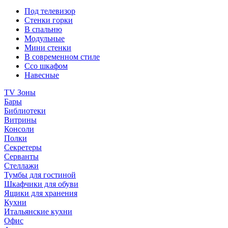
Под телевизор
Стенки горки
В спальню
Модульные
Мини стенки
В современном стиле
Ссо шкафом
Навесные
TV Зоны
Бары
Библиотеки
Витрины
Консоли
Полки
Секретеры
Серванты
Стеллажи
Тумбы для гостиной
Шкафчики для обуви
Ящики для хранения
Кухни
Итальянские кухни
Офис