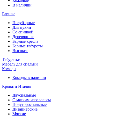
Кожаные
В наличии
Барные
Полубарные
Для кухни
Со спинкой
Деревянные
Барные кресла
Барные табуреты
Высокие
Табуретки
Мебель для спальни
Комоды
Комоды в наличии
Кровати Италия
Двуспальные
С мягким изголовьем
Полутороспальные
Дизайнерские
Мягкие