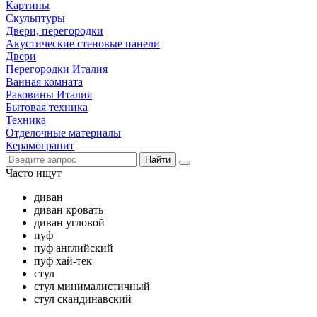
Картины
Скульптуры
Двери, перегородки
Акустические стеновые панели
Двери
Перегородки Италия
Ванная комната
Раковины Италия
Бытовая техника
Техника
Отделочные материалы
Керамогранит
Найти
Часто ищут
диван
диван кровать
диван угловой
пуф
пуф английский
пуф хай-тек
стул
стул минималистичный
стул скандинавский