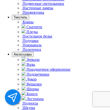
Подвесные светильники
Hастенные лампы
Прожекторы
Текстиль
Ковры
Скатерти
Пледы
Постельное белье
Подушки
Покрывала
Полотенца
Аксессуары
Зеркала
Вазы
Праздничное оформление
Подсвечники
Декор
Вешалки
Ширма
Книги
Лестницы
Подносы
Шкуры