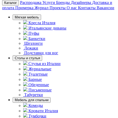
Распродажа
Услуги
Бренды
Дизайнеры
Доставка и
Каталог
оплата
Примерка
Журнал
Проекты
О нас
Контакты
Вакансии
Мягкая мебель
Кресла Италия
Итальянские диваны
Пуфы
Банкетки
Шезлонги
Лежаки
Подставки для ног
Столы и стулья
Стулья из Италии
Журнальные
Туалетные
Барные
Обеденные
Письменные
Табуретки
Мебель для спальни
Комоды
Кровати Италия
Тумбочки