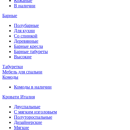
Кожаные
В наличии
Барные
Полубарные
Для кухни
Со спинкой
Деревянные
Барные кресла
Барные табуреты
Высокие
Табуретки
Мебель для спальни
Комоды
Комоды в наличии
Кровати Италия
Двуспальные
С мягким изголовьем
Полутороспальные
Дизайнерские
Мягкие