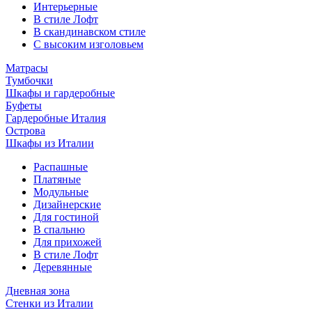
Интерьерные
В стиле Лофт
В скандинавском стиле
С высоким изголовьем
Матрасы
Тумбочки
Шкафы и гардеробные
Буфеты
Гардеробные Италия
Острова
Шкафы из Италии
Распашные
Платяные
Модульные
Дизайнерские
Для гостиной
В спальню
Для прихожей
В стиле Лофт
Деревянные
Дневная зона
Стенки из Италии