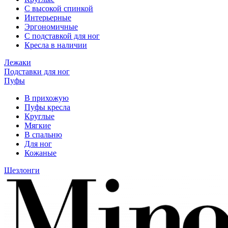
С высокой спинкой
Интерьерные
Эргономичные
С подставкой для ног
Кресла в наличии
Лежаки
Подставки для ног
Пуфы
В прихожую
Пуфы кресла
Круглые
Мягкие
В спальню
Для ног
Кожаные
Шезлонги