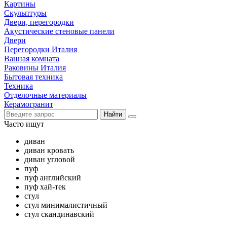
Картины
Скульптуры
Двери, перегородки
Акустические стеновые панели
Двери
Перегородки Италия
Ванная комната
Раковины Италия
Бытовая техника
Техника
Отделочные материалы
Керамогранит
Найти
Часто ищут
диван
диван кровать
диван угловой
пуф
пуф английский
пуф хай-тек
стул
стул минималистичный
стул скандинавский