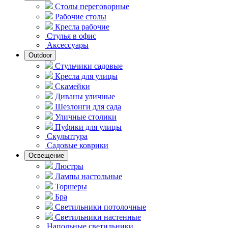
Столы переговорные
Рабочие столы
Кресла рабочие
Стулья в офис
Аксессуары
Outdoor
Стульчики садовые
Кресла для улицы
Скамейки
Диваны уличные
Шезлонги для сада
Уличные столики
Пуфики для улицы
Скульптура
Садовые коврики
Освещение
Люстры
Лампы настольные
Торшеры
Бра
Светильники потолочные
Светильники настенные
Напольные светильники