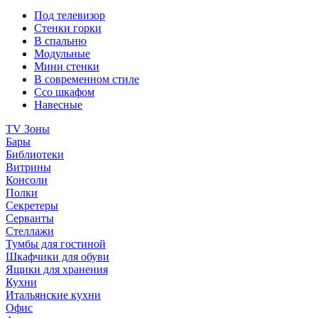
Под телевизор
Стенки горки
В спальню
Модульные
Мини стенки
В современном стиле
Ссо шкафом
Навесные
TV Зоны
Бары
Библиотеки
Витрины
Консоли
Полки
Секретеры
Серванты
Стеллажи
Тумбы для гостиной
Шкафчики для обуви
Ящики для хранения
Кухни
Итальянские кухни
Офис