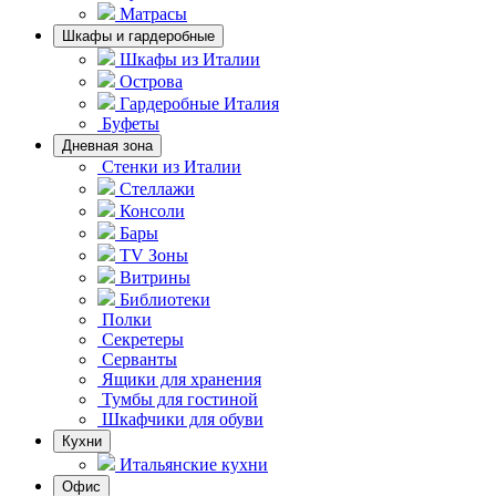
Матрасы
Шкафы и гардеробные
Шкафы из Италии
Острова
Гардеробные Италия
Буфеты
Дневная зона
Стенки из Италии
Стеллажи
Консоли
Бары
TV Зоны
Витрины
Библиотеки
Полки
Секретеры
Серванты
Ящики для хранения
Тумбы для гостиной
Шкафчики для обуви
Кухни
Итальянские кухни
Офис