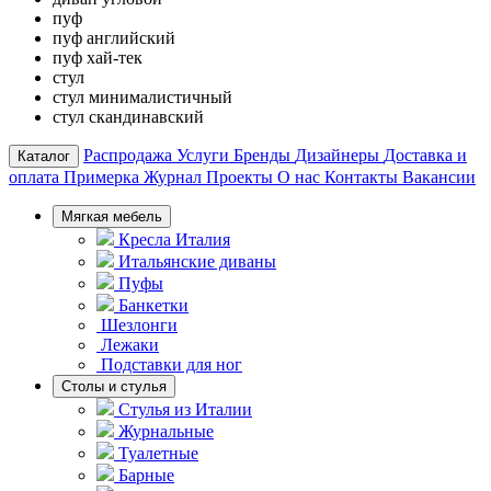
пуф
пуф английский
пуф хай-тек
стул
стул минималистичный
стул скандинавский
Распродажа
Услуги
Бренды
Дизайнеры
Доставка и
Каталог
оплата
Примерка
Журнал
Проекты
О нас
Контакты
Вакансии
Мягкая мебель
Кресла Италия
Итальянские диваны
Пуфы
Банкетки
Шезлонги
Лежаки
Подставки для ног
Столы и стулья
Стулья из Италии
Журнальные
Туалетные
Барные