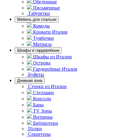
Обеденные
Письменные
Табуретки
Мебель для спальни
Комоды
Кровати Италия
Тумбочки
Матрасы
Шкафы и гардеробные
Шкафы из Италии
Острова
Гардеробные Италия
Буфеты
Дневная зона
Стенки из Италии
Стеллажи
Консоли
Бары
TV Зоны
Витрины
Библиотеки
Полки
Секретеры