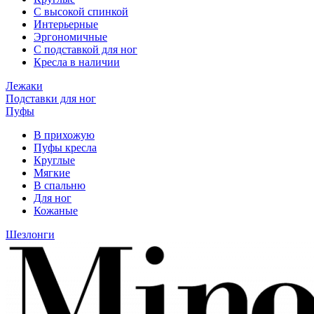
С высокой спинкой
Интерьерные
Эргономичные
С подставкой для ног
Кресла в наличии
Лежаки
Подставки для ног
Пуфы
В прихожую
Пуфы кресла
Круглые
Мягкие
В спальню
Для ног
Кожаные
Шезлонги