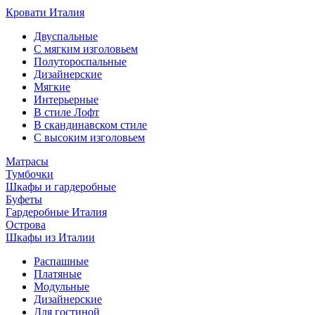
Кровати Италия
Двуспальные
С мягким изголовьем
Полутороспальные
Дизайнерские
Мягкие
Интерьерные
В стиле Лофт
В скандинавском стиле
С высоким изголовьем
Матрасы
Тумбочки
Шкафы и гардеробные
Буфеты
Гардеробные Италия
Острова
Шкафы из Италии
Распашные
Платяные
Модульные
Дизайнерские
Для гостиной