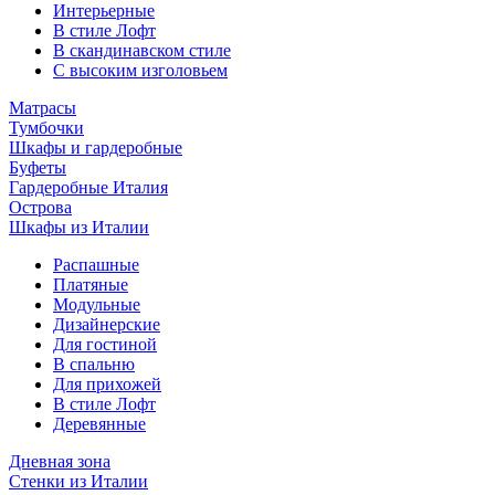
Интерьерные
В стиле Лофт
В скандинавском стиле
С высоким изголовьем
Матрасы
Тумбочки
Шкафы и гардеробные
Буфеты
Гардеробные Италия
Острова
Шкафы из Италии
Распашные
Платяные
Модульные
Дизайнерские
Для гостиной
В спальню
Для прихожей
В стиле Лофт
Деревянные
Дневная зона
Стенки из Италии