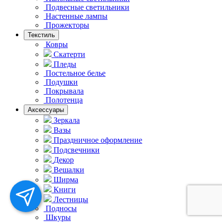
Подвесные светильники
Hастенные лампы
Прожекторы
Текстиль
Ковры
Скатерти
Пледы
Постельное белье
Подушки
Покрывала
Полотенца
Аксессуары
Зеркала
Вазы
Праздничное оформление
Подсвечники
Декор
Вешалки
Ширма
Книги
Лестницы
Подносы
Шкуры