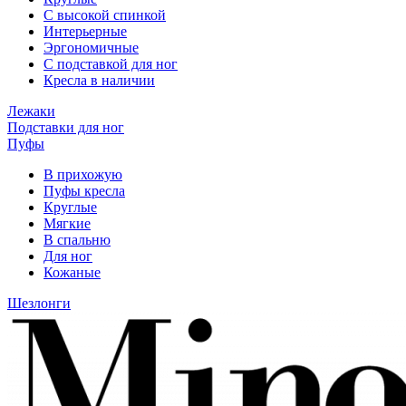
С высокой спинкой
Интерьерные
Эргономичные
С подставкой для ног
Кресла в наличии
Лежаки
Подставки для ног
Пуфы
В прихожую
Пуфы кресла
Круглые
Мягкие
В спальню
Для ног
Кожаные
Шезлонги