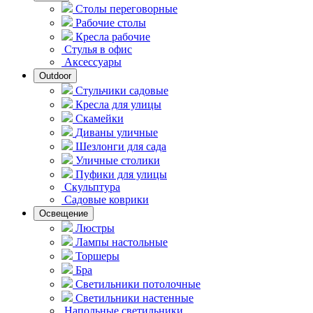
Столы переговорные
Рабочие столы
Кресла рабочие
Стулья в офис
Аксессуары
Outdoor
Стульчики садовые
Кресла для улицы
Скамейки
Диваны уличные
Шезлонги для сада
Уличные столики
Пуфики для улицы
Скульптура
Садовые коврики
Освещение
Люстры
Лампы настольные
Торшеры
Бра
Светильники потолочные
Светильники настенные
Напольные светильники