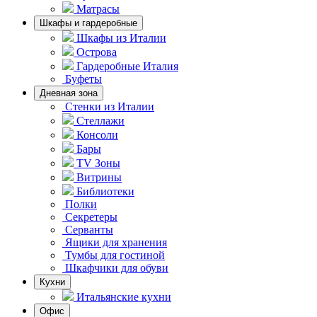
Матрасы
Шкафы и гардеробные
Шкафы из Италии
Острова
Гардеробные Италия
Буфеты
Дневная зона
Стенки из Италии
Стеллажи
Консоли
Бары
TV Зоны
Витрины
Библиотеки
Полки
Секретеры
Серванты
Ящики для хранения
Тумбы для гостиной
Шкафчики для обуви
Кухни
Итальянские кухни
Офис