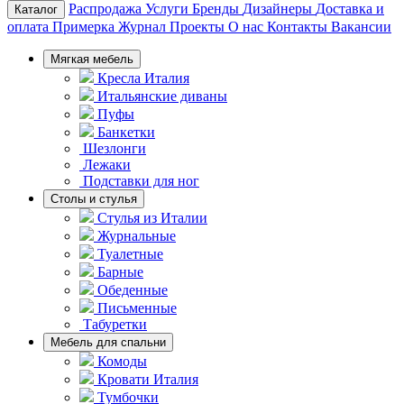
Распродажа
Услуги
Бренды
Дизайнеры
Доставка и
Каталог
оплата
Примерка
Журнал
Проекты
О нас
Контакты
Вакансии
Мягкая мебель
Кресла Италия
Итальянские диваны
Пуфы
Банкетки
Шезлонги
Лежаки
Подставки для ног
Столы и стулья
Стулья из Италии
Журнальные
Туалетные
Барные
Обеденные
Письменные
Табуретки
Мебель для спальни
Комоды
Кровати Италия
Тумбочки