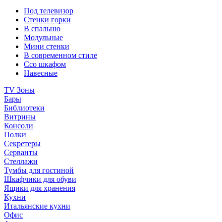
Под телевизор
Стенки горки
В спальню
Модульные
Мини стенки
В современном стиле
Ссо шкафом
Навесные
TV Зоны
Бары
Библиотеки
Витрины
Консоли
Полки
Секретеры
Серванты
Стеллажи
Тумбы для гостиной
Шкафчики для обуви
Ящики для хранения
Кухни
Итальянские кухни
Офис