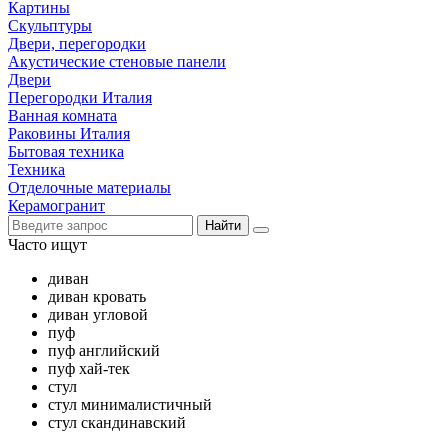
Картины
Скульптуры
Двери, перегородки
Акустические стеновые панели
Двери
Перегородки Италия
Ванная комната
Раковины Италия
Бытовая техника
Техника
Отделочные материалы
Керамогранит
Найти
Часто ищут
диван
диван кровать
диван угловой
пуф
пуф английский
пуф хай-тек
стул
стул минималистичный
стул скандинавский