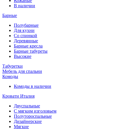
Кожаные
В наличии
Барные
Полубарные
Для кухни
Со спинкой
Деревянные
Барные кресла
Барные табуреты
Высокие
Табуретки
Мебель для спальни
Комоды
Комоды в наличии
Кровати Италия
Двуспальные
С мягким изголовьем
Полутороспальные
Дизайнерские
Мягкие