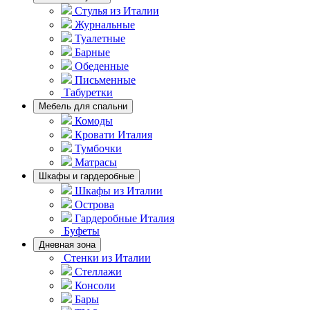
Стулья из Италии
Журнальные
Туалетные
Барные
Обеденные
Письменные
Табуретки
Мебель для спальни
Комоды
Кровати Италия
Тумбочки
Матрасы
Шкафы и гардеробные
Шкафы из Италии
Острова
Гардеробные Италия
Буфеты
Дневная зона
Стенки из Италии
Стеллажи
Консоли
Бары