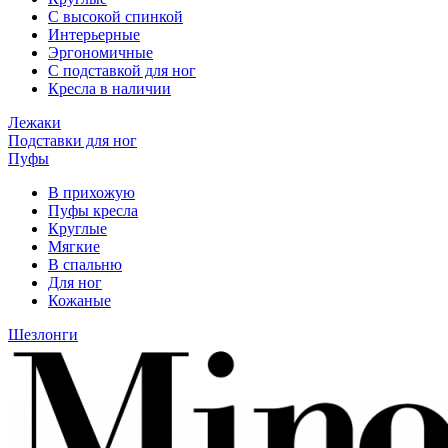
С высокой спинкой
Интерьерные
Эргономичные
С подставкой для ног
Кресла в наличии
Лежаки
Подставки для ног
Пуфы
В прихожую
Пуфы кресла
Круглые
Мягкие
В спальню
Для ног
Кожаные
Шезлонги