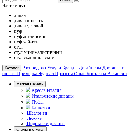
Часто ищут
диван
диван кровать
диван угловой
пуф
пуф английский
пуф хай-тек
стул
стул минималистичный
стул скандинавский
Распродажа
Услуги
Бренды
Дизайнеры
Доставка и
Каталог
оплата
Примерка
Журнал
Проекты
О нас
Контакты
Вакансии
Мягкая мебель
Кресла Италия
Итальянские диваны
Пуфы
Банкетки
Шезлонги
Лежаки
Подставки для ног
Столы и стулья