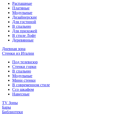
Распашные
Платяные
Модульные
Дизайнерские
Для гостиной
В спальню
Для прихожей
В стиле Лофт
Деревянные
Дневная зона
Стенки из Италии
Под телевизор
Стенки горки
В спальню
Модульные
Мини стенки
В современном стиле
Ссо шкафом
Навесные
TV Зоны
Бары
Библиотеки