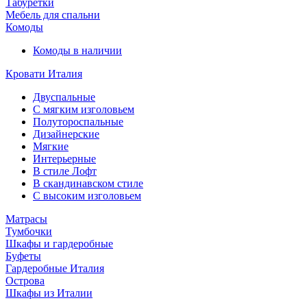
Табуретки
Мебель для спальни
Комоды
Комоды в наличии
Кровати Италия
Двуспальные
С мягким изголовьем
Полутороспальные
Дизайнерские
Мягкие
Интерьерные
В стиле Лофт
В скандинавском стиле
С высоким изголовьем
Матрасы
Тумбочки
Шкафы и гардеробные
Буфеты
Гардеробные Италия
Острова
Шкафы из Италии