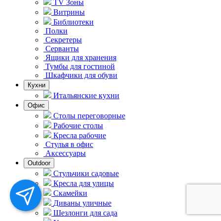
TV Зоны
Витрины
Библиотеки
Полки
Секретеры
Серванты
Ящики для хранения
Тумбы для гостиной
Шкафчики для обуви
Кухни
Итальянские кухни
Офис
Столы переговорные
Рабочие столы
Кресла рабочие
Стулья в офис
Аксессуары
Outdoor
Стульчики садовые
Кресла для улицы
Скамейки
Диваны уличные
Шезлонги для сада