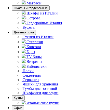
Матрасы
Шкафы и гардеробные
Шкафы из Италии
Острова
Гардеробные Италия
Буфеты
Дневная зона
Стенки из Италии
Стеллажи
Консоли
Бары
TV Зоны
Витрины
Библиотеки
Полки
Секретеры
Серванты
Ящики для хранения
Тумбы для гостиной
Шкафчики для обуви
Кухни
Итальянские кухни
Офис