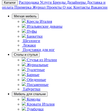
Распродажа
Услуги
Бренды
Дизайнеры
Доставка и
Каталог
оплата
Примерка
Журнал
Проекты
О нас
Контакты
Вакансии
Мягкая мебель
Кресла Италия
Итальянские диваны
Пуфы
Банкетки
Шезлонги
Лежаки
Подставки для ног
Столы и стулья
Стулья из Италии
Журнальные
Туалетные
Барные
Обеденные
Письменные
Табуретки
Мебель для спальни
Комоды
Кровати Италия
Тумбочки