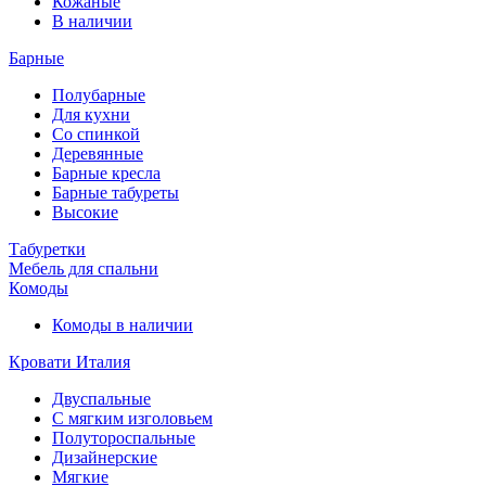
Кожаные
В наличии
Барные
Полубарные
Для кухни
Со спинкой
Деревянные
Барные кресла
Барные табуреты
Высокие
Табуретки
Мебель для спальни
Комоды
Комоды в наличии
Кровати Италия
Двуспальные
С мягким изголовьем
Полутороспальные
Дизайнерские
Мягкие