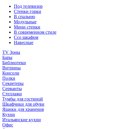
Под телевизор
Стенки горки
В спальню
Модульные
Мини стенки
В современном стиле
Ссо шкафом
Навесные
TV Зоны
Бары
Библиотеки
Витрины
Консоли
Полки
Секретеры
Серванты
Стеллажи
Тумбы для гостиной
Шкафчики для обуви
Ящики для хранения
Кухни
Итальянские кухни
Офис