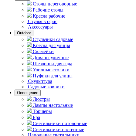
Столы переговорные
Рабочие столы
Кресла рабочие
Стулья в офис
Аксессуары
Outdoor
Стульчики садовые
Кресла для улицы
Скамейки
Диваны уличные
Шезлонги для сада
Уличные столики
Пуфики для улицы
Скульптура
Садовые коврики
Освещение
Люстры
Лампы настольные
Торшеры
Бра
Светильники потолочные
Светильники настенные
Напольные светильники