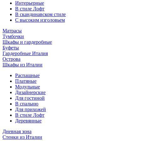
Интерьерные
В стиле Лофт
В скандинавском стиле
С высоким изголовьем
Матрасы
Тумбочки
Шкафы и гардеробные
Буфеты
Гардеробные Италия
Острова
Шкафы из Италии
Распашные
Платяные
Модульные
Дизайнерские
Для гостиной
В спальню
Для прихожей
В стиле Лофт
Деревянные
Дневная зона
Стенки из Италии