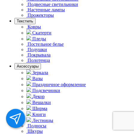
Подвесные светильники
Hастенные лампы
Прожекторы
Текстиль
Ковры
Скатерти
Пледы
Постельное белье
Подушки
Покрывала
Полотенца
Аксессуары
Зеркала
Вазы
Праздничное оформление
Подсвечники
Декор
Вешалки
Ширма
Книги
Лестницы
Подносы
Шкуры