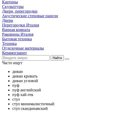
Картины
Скульптуры
Двери, перегородки
Акустические стеновые панели
Двери
Перегородки Италия
Ванная комната
Раковины Италия
Бытовая техника
Техника
Отделочные материалы
Керамогранит
Найти
Часто ищут
диван
диван кровать
диван угловой
пуф
пуф английский
пуф хай-тек
стул
стул минималистичный
стул скандинавский