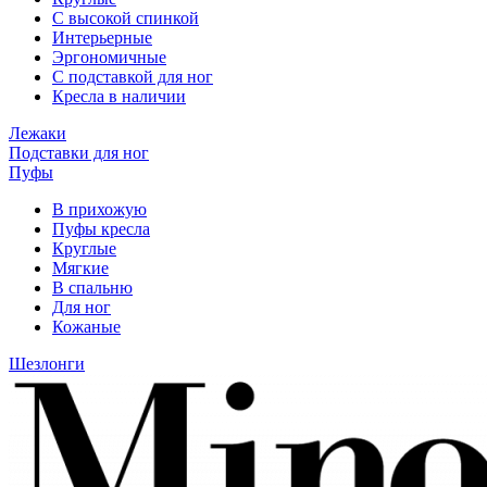
С высокой спинкой
Интерьерные
Эргономичные
С подставкой для ног
Кресла в наличии
Лежаки
Подставки для ног
Пуфы
В прихожую
Пуфы кресла
Круглые
Мягкие
В спальню
Для ног
Кожаные
Шезлонги