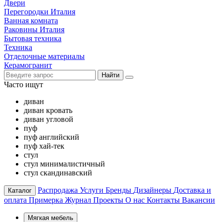
Двери
Перегородки Италия
Ванная комната
Раковины Италия
Бытовая техника
Техника
Отделочные материалы
Керамогранит
Найти
Часто ищут
диван
диван кровать
диван угловой
пуф
пуф английский
пуф хай-тек
стул
стул минималистичный
стул скандинавский
Распродажа
Услуги
Бренды
Дизайнеры
Доставка и
Каталог
оплата
Примерка
Журнал
Проекты
О нас
Контакты
Вакансии
Мягкая мебель