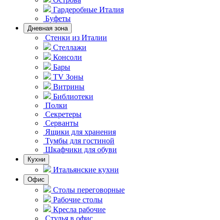
Гардеробные Италия
Буфеты
Дневная зона
Стенки из Италии
Стеллажи
Консоли
Бары
TV Зоны
Витрины
Библиотеки
Полки
Секретеры
Серванты
Ящики для хранения
Тумбы для гостиной
Шкафчики для обуви
Кухни
Итальянские кухни
Офис
Столы переговорные
Рабочие столы
Кресла рабочие
Стулья в офис