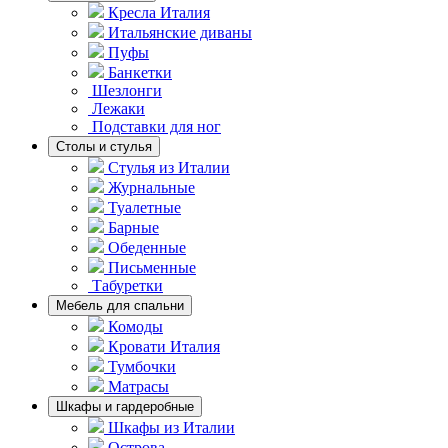
Кресла Италия
Итальянские диваны
Пуфы
Банкетки
Шезлонги
Лежаки
Подставки для ног
Столы и стулья
Стулья из Италии
Журнальные
Туалетные
Барные
Обеденные
Письменные
Табуретки
Мебель для спальни
Комоды
Кровати Италия
Тумбочки
Матрасы
Шкафы и гардеробные
Шкафы из Италии
Острова