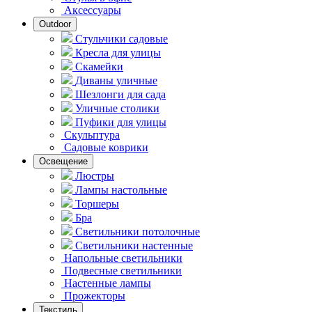
Аксессуары
Outdoor
Стульчики садовые
Кресла для улицы
Скамейки
Диваны уличные
Шезлонги для сада
Уличные столики
Пуфики для улицы
Скульптура
Садовые коврики
Освещение
Люстры
Лампы настольные
Торшеры
Бра
Светильники потолочные
Светильники настенные
Напольные светильники
Подвесные светильники
Hастенные лампы
Прожекторы
Текстиль