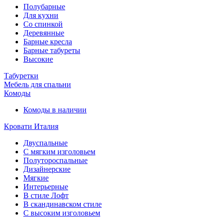
Полубарные
Для кухни
Со спинкой
Деревянные
Барные кресла
Барные табуреты
Высокие
Табуретки
Мебель для спальни
Комоды
Комоды в наличии
Кровати Италия
Двуспальные
С мягким изголовьем
Полутороспальные
Дизайнерские
Мягкие
Интерьерные
В стиле Лофт
В скандинавском стиле
С высоким изголовьем