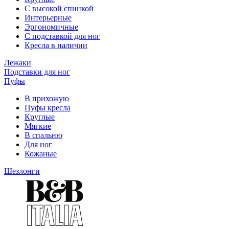
С высокой спинкой
Интерьерные
Эргономичные
С подставкой для ног
Кресла в наличии
Лежаки
Подставки для ног
Пуфы
В прихожую
Пуфы кресла
Круглые
Мягкие
В спальню
Для ног
Кожаные
Шезлонги