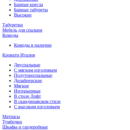
Барные кресла
Барные табуреты
Высокие
Табуретки
Мебель для спальни
Комоды
Комоды в наличии
Кровати Италия
Двуспальные
С мягким изголовьем
Полутороспальные
Дизайнерские
Мягкие
Интерьерные
В стиле Лофт
В скандинавском стиле
С высоким изголовьем
Матрасы
Тумбочки
Шкафы и гардеробные