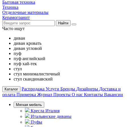
Бытовая техника
Техника
Отделочные материалы
Керамогранит
Найти
Часто ищут
диван
диван кровать
диван угловой
пуф
пуф английский
пуф хай-тек
стул
стул минималистичный
стул скандинавский
Распродажа
Услуги
Бренды
Дизайнеры
Доставка и
Каталог
оплата
Примерка
Журнал
Проекты
О нас
Контакты
Вакансии
Мягкая мебель
Кресла Италия
Итальянские диваны
Пуфы