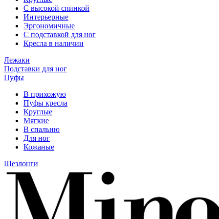
С высокой спинкой
Интерьерные
Эргономичные
С подставкой для ног
Кресла в наличии
Лежаки
Подставки для ног
Пуфы
В прихожую
Пуфы кресла
Круглые
Мягкие
В спальню
Для ног
Кожаные
Шезлонги