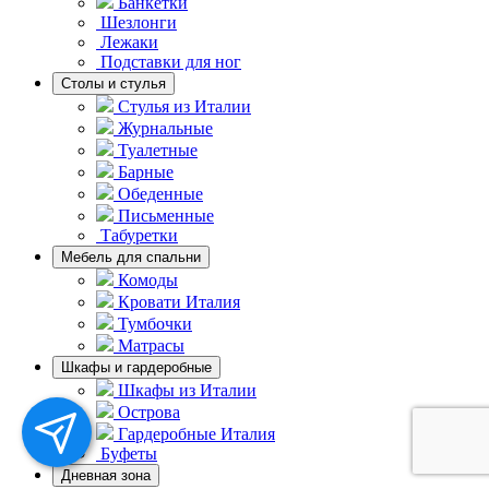
Банкетки
Шезлонги
Лежаки
Подставки для ног
Столы и стулья
Стулья из Италии
Журнальные
Туалетные
Барные
Обеденные
Письменные
Табуретки
Мебель для спальни
Комоды
Кровати Италия
Тумбочки
Матрасы
Шкафы и гардеробные
Шкафы из Италии
Острова
Гардеробные Италия
Буфеты
Дневная зона