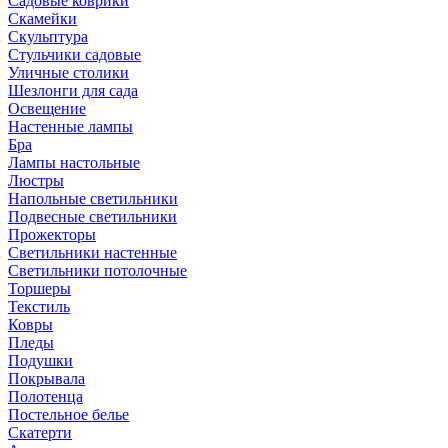
Садовые коврики
Скамейки
Скульптура
Стульчики садовые
Уличные столики
Шезлонги для сада
Освещение
Hастенные лампы
Бра
Лампы настольные
Люстры
Напольные светильники
Подвесные светильники
Прожекторы
Светильники настенные
Светильники потолочные
Торшеры
Текстиль
Ковры
Пледы
Подушки
Покрывала
Полотенца
Постельное белье
Скатерти