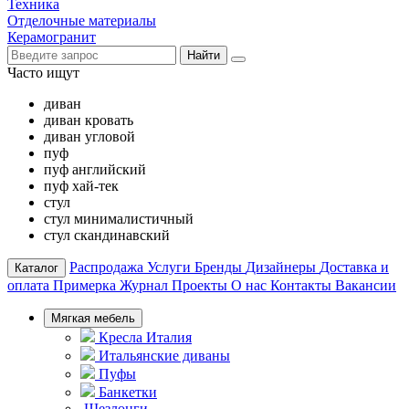
Техника
Отделочные материалы
Керамогранит
Найти
Часто ищут
диван
диван кровать
диван угловой
пуф
пуф английский
пуф хай-тек
стул
стул минималистичный
стул скандинавский
Распродажа
Услуги
Бренды
Дизайнеры
Доставка и
Каталог
оплата
Примерка
Журнал
Проекты
О нас
Контакты
Вакансии
Мягкая мебель
Кресла Италия
Итальянские диваны
Пуфы
Банкетки
Шезлонги