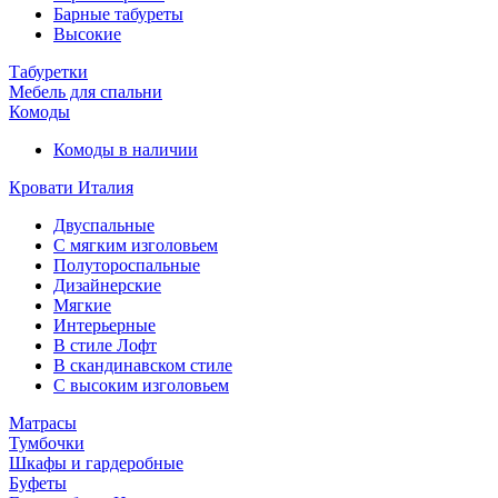
Барные табуреты
Высокие
Табуретки
Мебель для спальни
Комоды
Комоды в наличии
Кровати Италия
Двуспальные
С мягким изголовьем
Полутороспальные
Дизайнерские
Мягкие
Интерьерные
В стиле Лофт
В скандинавском стиле
С высоким изголовьем
Матрасы
Тумбочки
Шкафы и гардеробные
Буфеты