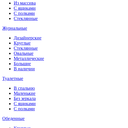
Из массива
С ящиками
С полками
Стеклянные
Журнальные
Дизайнерские
Круглые
Стеклянные
Овальные
Металлические
Большие
В наличии
Туалетные
В спальню
Маленькие
Без зеркала
С ящиками
С полками
Обеденные