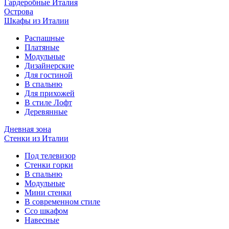
Гардеробные Италия
Острова
Шкафы из Италии
Распашные
Платяные
Модульные
Дизайнерские
Для гостиной
В спальню
Для прихожей
В стиле Лофт
Деревянные
Дневная зона
Стенки из Италии
Под телевизор
Стенки горки
В спальню
Модульные
Мини стенки
В современном стиле
Ссо шкафом
Навесные