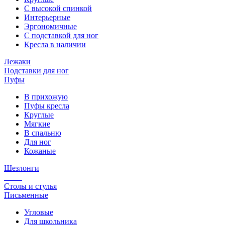
С высокой спинкой
Интерьерные
Эргономичные
С подставкой для ног
Кресла в наличии
Лежаки
Подставки для ног
Пуфы
В прихожую
Пуфы кресла
Круглые
Мягкие
В спальню
Для ног
Кожаные
Шезлонги
Столы и стулья
Письменные
Угловые
Для школьника