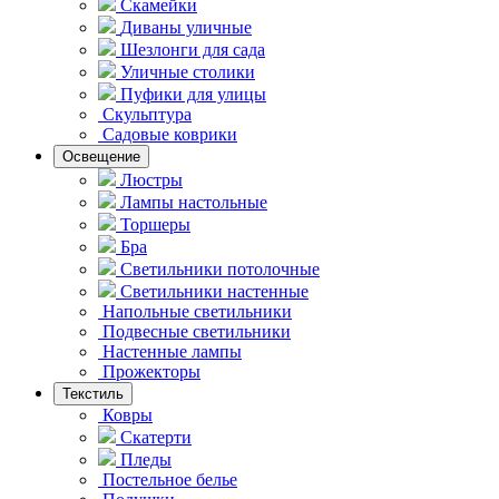
Скамейки
Диваны уличные
Шезлонги для сада
Уличные столики
Пуфики для улицы
Скульптура
Садовые коврики
Освещение
Люстры
Лампы настольные
Торшеры
Бра
Светильники потолочные
Светильники настенные
Напольные светильники
Подвесные светильники
Hастенные лампы
Прожекторы
Текстиль
Ковры
Скатерти
Пледы
Постельное белье