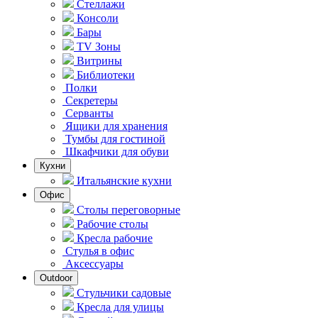
Стеллажи
Консоли
Бары
TV Зоны
Витрины
Библиотеки
Полки
Секретеры
Серванты
Ящики для хранения
Тумбы для гостиной
Шкафчики для обуви
Кухни
Итальянские кухни
Офис
Столы переговорные
Рабочие столы
Кресла рабочие
Стулья в офис
Аксессуары
Outdoor
Стульчики садовые
Кресла для улицы