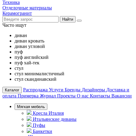
Техника
Отделочные материалы
Керамогранит
Найти
Часто ищут
диван
диван кровать
диван угловой
пуф
пуф английский
пуф хай-тек
стул
стул минималистичный
стул скандинавский
Распродажа
Услуги
Бренды
Дизайнеры
Доставка и
Каталог
оплата
Примерка
Журнал
Проекты
О нас
Контакты
Вакансии
Мягкая мебель
Кресла Италия
Итальянские диваны
Пуфы
Банкетки