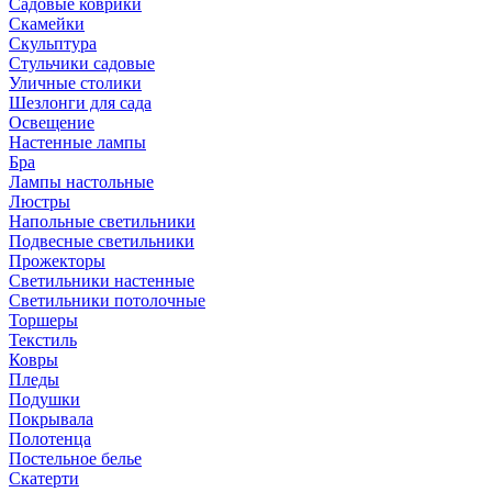
Садовые коврики
Скамейки
Скульптура
Стульчики садовые
Уличные столики
Шезлонги для сада
Освещение
Hастенные лампы
Бра
Лампы настольные
Люстры
Напольные светильники
Подвесные светильники
Прожекторы
Светильники настенные
Светильники потолочные
Торшеры
Текстиль
Ковры
Пледы
Подушки
Покрывала
Полотенца
Постельное белье
Скатерти