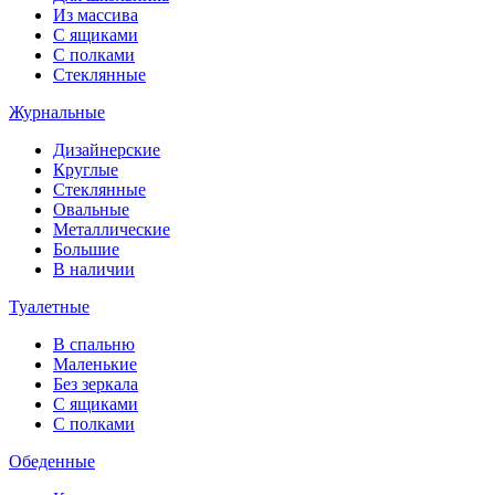
Из массива
С ящиками
С полками
Стеклянные
Журнальные
Дизайнерские
Круглые
Стеклянные
Овальные
Металлические
Большие
В наличии
Туалетные
В спальню
Маленькие
Без зеркала
С ящиками
С полками
Обеденные