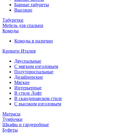
Барные табуреты
Высокие
Табуретки
Мебель для спальни
Комоды
Комоды в наличии
Кровати Италия
Двуспальные
С мягким изголовьем
Полутороспальные
Дизайнерские
Мягкие
Интерьерные
В стиле Лофт
В скандинавском стиле
С высоким изголовьем
Матрасы
Тумбочки
Шкафы и гардеробные
Буфеты