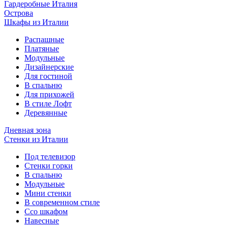
Гардеробные Италия
Острова
Шкафы из Италии
Распашные
Платяные
Модульные
Дизайнерские
Для гостиной
В спальню
Для прихожей
В стиле Лофт
Деревянные
Дневная зона
Стенки из Италии
Под телевизор
Стенки горки
В спальню
Модульные
Мини стенки
В современном стиле
Ссо шкафом
Навесные