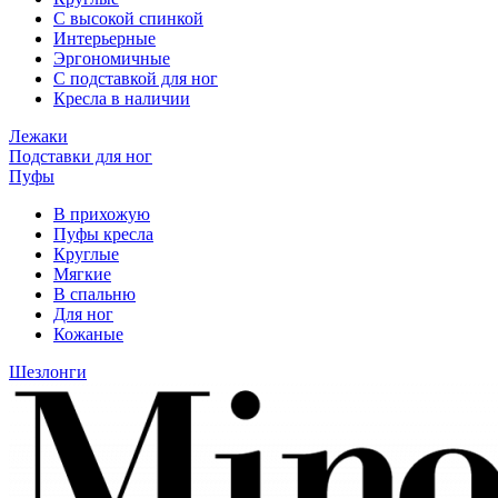
С высокой спинкой
Интерьерные
Эргономичные
С подставкой для ног
Кресла в наличии
Лежаки
Подставки для ног
Пуфы
В прихожую
Пуфы кресла
Круглые
Мягкие
В спальню
Для ног
Кожаные
Шезлонги