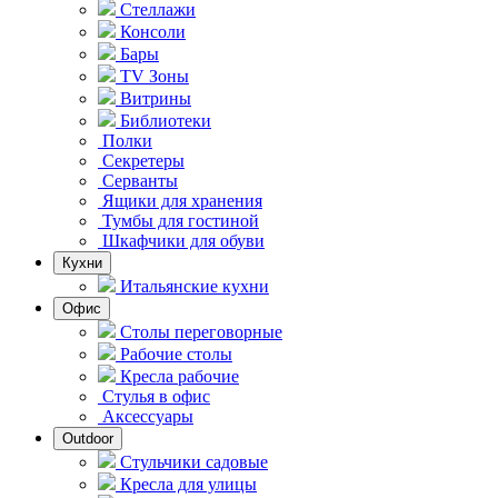
Стеллажи
Консоли
Бары
TV Зоны
Витрины
Библиотеки
Полки
Секретеры
Серванты
Ящики для хранения
Тумбы для гостиной
Шкафчики для обуви
Кухни
Итальянские кухни
Офис
Столы переговорные
Рабочие столы
Кресла рабочие
Стулья в офис
Аксессуары
Outdoor
Стульчики садовые
Кресла для улицы