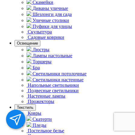
Скамейки
Диваны уличные
Шезлонги для сада
Уличные столики
Пуфики для улицы
Скульптура
Садовые коврики
Освещение
Люстры
Лампы настольные
Торшеры
Бра
Светильники потолочные
Светильники настенные
Напольные светильники
Подвесные светильники
Hастенные лампы
Прожекторы
Текстиль
Ковры
Скатерти
Пледы
Постельное белье