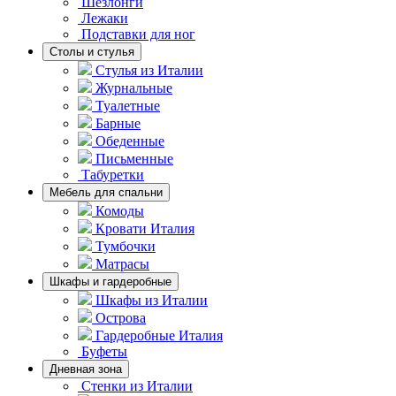
Шезлонги
Лежаки
Подставки для ног
Столы и стулья
Стулья из Италии
Журнальные
Туалетные
Барные
Обеденные
Письменные
Табуретки
Мебель для спальни
Комоды
Кровати Италия
Тумбочки
Матрасы
Шкафы и гардеробные
Шкафы из Италии
Острова
Гардеробные Италия
Буфеты
Дневная зона
Стенки из Италии