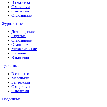
Из массива
С ящиками
С полками
Стеклянные
Журнальные
Дизайнерские
Круглые
Стеклянные
Овальные
Металлические
Большие
В наличии
Туалетные
В спальню
Маленькие
Без зеркала
С ящиками
С полками
Обеденные