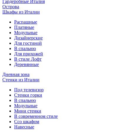
Гардеробные Италия
Острова
Шкафы из Италии
Распашные
Платяные
Модульные
Дизайнерские
Для гостиной
В спальню
Для прихожей
В стиле Лофт
Деревянные
Дневная зона
Стенки из Италии
Под телевизор
Стенки горки
В спальню
Модульные
Мини стенки
В современном стиле
Ссо шкафом
Навесные