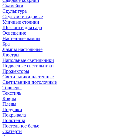
Садовые коврики
Скамейки
Скульптура
Стульчики садовые
Уличные столики
Шезлонги для сада
Освещение
Hастенные лампы
Бра
Лампы настольные
Люстры
Напольные светильники
Подвесные светильники
Прожекторы
Светильники настенные
Светильники потолочные
Торшеры
Текстиль
Ковры
Пледы
Подушки
Покрывала
Полотенца
Постельное белье
Скатерти