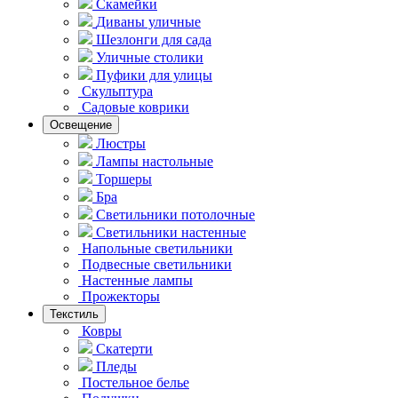
Скамейки
Диваны уличные
Шезлонги для сада
Уличные столики
Пуфики для улицы
Скульптура
Садовые коврики
Освещение
Люстры
Лампы настольные
Торшеры
Бра
Светильники потолочные
Светильники настенные
Напольные светильники
Подвесные светильники
Hастенные лампы
Прожекторы
Текстиль
Ковры
Скатерти
Пледы
Постельное белье