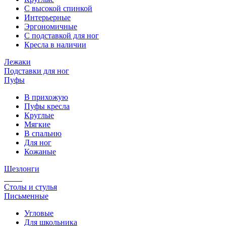
С высокой спинкой
Интерьерные
Эргономичные
С подставкой для ног
Кресла в наличии
Лежаки
Подставки для ног
Пуфы
В прихожую
Пуфы кресла
Круглые
Мягкие
В спальню
Для ног
Кожаные
Шезлонги
Столы и стулья
Письменные
Угловые
Для школьника