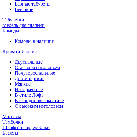
Барные табуреты
Высокие
Табуретки
Мебель для спальни
Комоды
Комоды в наличии
Кровати Италия
Двуспальные
С мягким изголовьем
Полутороспальные
Дизайнерские
Мягкие
Интерьерные
В стиле Лофт
В скандинавском стиле
С высоким изголовьем
Матрасы
Тумбочки
Шкафы и гардеробные
Буфеты