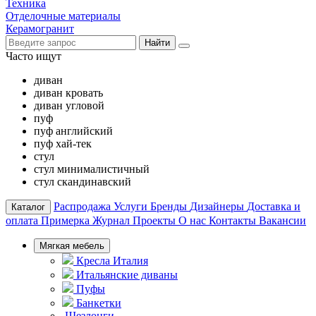
Техника
Отделочные материалы
Керамогранит
Найти
Часто ищут
диван
диван кровать
диван угловой
пуф
пуф английский
пуф хай-тек
стул
стул минималистичный
стул скандинавский
Распродажа
Услуги
Бренды
Дизайнеры
Доставка и
Каталог
оплата
Примерка
Журнал
Проекты
О нас
Контакты
Вакансии
Мягкая мебель
Кресла Италия
Итальянские диваны
Пуфы
Банкетки
Шезлонги