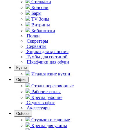
Стеллажи
Консоли
Бары
TV Зоны
Витрины
Библиотеки
Полки
Секретеры
Серванты
Ящики для хранения
Тумбы для гостиной
Шкафчики для обуви
Кухни
Итальянские кухни
Офис
Столы переговорные
Рабочие столы
Кресла рабочие
Стулья в офис
Аксессуары
Outdoor
Стульчики садовые
Кресла для улицы