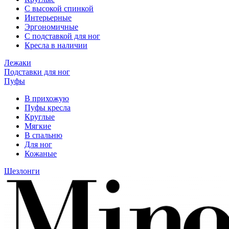
С высокой спинкой
Интерьерные
Эргономичные
С подставкой для ног
Кресла в наличии
Лежаки
Подставки для ног
Пуфы
В прихожую
Пуфы кресла
Круглые
Мягкие
В спальню
Для ног
Кожаные
Шезлонги