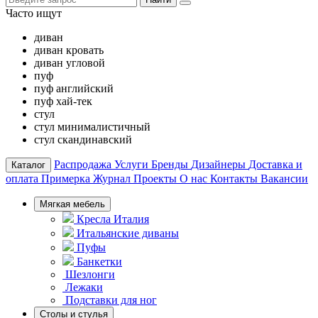
Часто ищут
диван
диван кровать
диван угловой
пуф
пуф английский
пуф хай-тек
стул
стул минималистичный
стул скандинавский
Распродажа
Услуги
Бренды
Дизайнеры
Доставка и
Каталог
оплата
Примерка
Журнал
Проекты
О нас
Контакты
Вакансии
Мягкая мебель
Кресла Италия
Итальянские диваны
Пуфы
Банкетки
Шезлонги
Лежаки
Подставки для ног
Столы и стулья