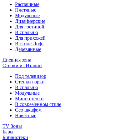
Распашные
Платяные
Модульные
Дизайнерские
Для гостиной
В спальню
Для прихожей
В стиле Лофт
Деревянные
Дневная зона
Стенки из Италии
Под телевизор
Стенки горки
В спальню
Модульные
Мини стенки
В современном стиле
Ссо шкафом
Навесные
TV Зоны
Бары
Библиотеки