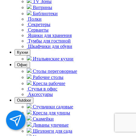
TV Зоны
Витрины
Библиотеки
Полки
Секретеры
Серванты
Ящики для хранения
Тумбы для гостиной
Шкафчики для обуви
Кухни
Итальянские кухни
Офис
Столы переговорные
Рабочие столы
Кресла рабочие
Стулья в офис
Аксессуары
Outdoor
Стульчики садовые
Кресла для улицы
Скамейки
Диваны уличные
Шезлонги для сада