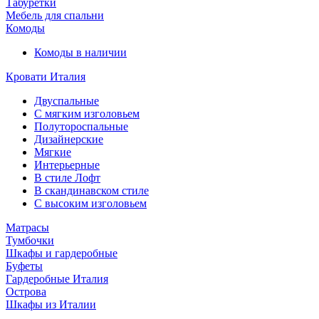
Табуретки
Мебель для спальни
Комоды
Комоды в наличии
Кровати Италия
Двуспальные
С мягким изголовьем
Полутороспальные
Дизайнерские
Мягкие
Интерьерные
В стиле Лофт
В скандинавском стиле
С высоким изголовьем
Матрасы
Тумбочки
Шкафы и гардеробные
Буфеты
Гардеробные Италия
Острова
Шкафы из Италии