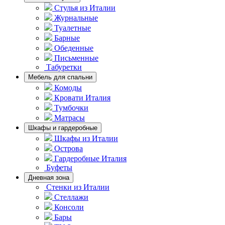
Стулья из Италии
Журнальные
Туалетные
Барные
Обеденные
Письменные
Табуретки
Мебель для спальни
Комоды
Кровати Италия
Тумбочки
Матрасы
Шкафы и гардеробные
Шкафы из Италии
Острова
Гардеробные Италия
Буфеты
Дневная зона
Стенки из Италии
Стеллажи
Консоли
Бары