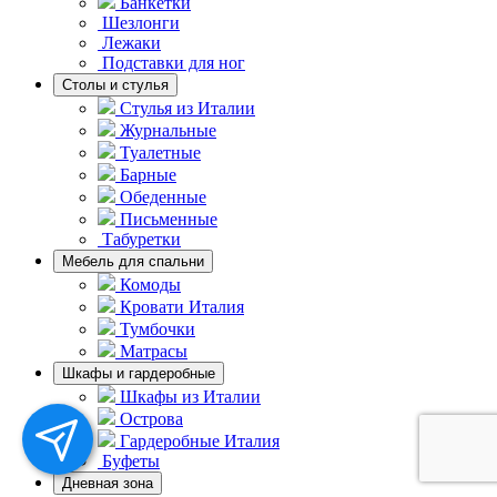
Банкетки
Шезлонги
Лежаки
Подставки для ног
Столы и стулья
Стулья из Италии
Журнальные
Туалетные
Барные
Обеденные
Письменные
Табуретки
Мебель для спальни
Комоды
Кровати Италия
Тумбочки
Матрасы
Шкафы и гардеробные
Шкафы из Италии
Острова
Гардеробные Италия
Буфеты
Дневная зона