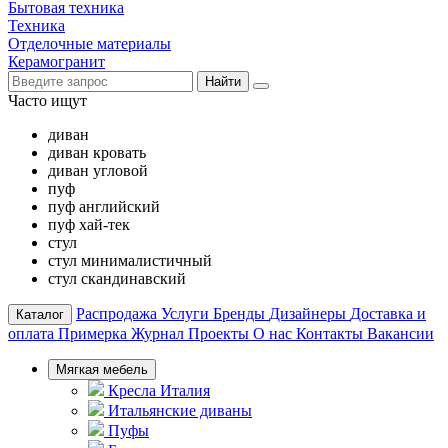
Бытовая техника
Техника
Отделочные материалы
Керамогранит
Найти
Часто ищут
диван
диван кровать
диван угловой
пуф
пуф английский
пуф хай-тек
стул
стул минималистичный
стул скандинавский
Распродажа
Услуги
Бренды
Дизайнеры
Доставка и
Каталог
оплата
Примерка
Журнал
Проекты
О нас
Контакты
Вакансии
Мягкая мебель
Кресла Италия
Итальянские диваны
Пуфы