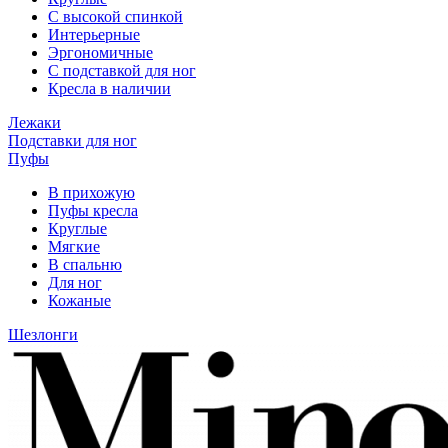
С высокой спинкой
Интерьерные
Эргономичные
С подставкой для ног
Кресла в наличии
Лежаки
Подставки для ног
Пуфы
В прихожую
Пуфы кресла
Круглые
Мягкие
В спальню
Для ног
Кожаные
Шезлонги