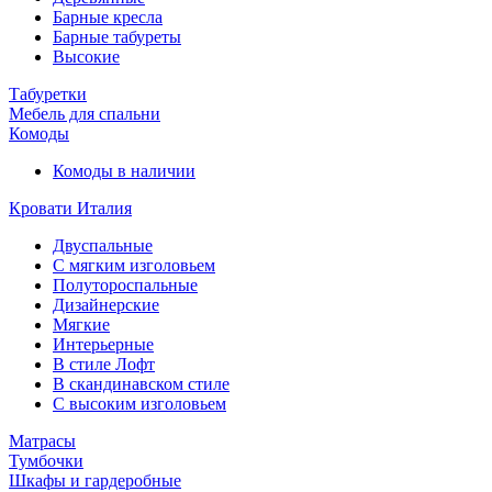
Барные кресла
Барные табуреты
Высокие
Табуретки
Мебель для спальни
Комоды
Комоды в наличии
Кровати Италия
Двуспальные
С мягким изголовьем
Полутороспальные
Дизайнерские
Мягкие
Интерьерные
В стиле Лофт
В скандинавском стиле
С высоким изголовьем
Матрасы
Тумбочки
Шкафы и гардеробные