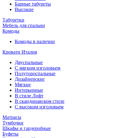
Барные табуреты
Высокие
Табуретки
Мебель для спальни
Комоды
Комоды в наличии
Кровати Италия
Двуспальные
С мягким изголовьем
Полутороспальные
Дизайнерские
Мягкие
Интерьерные
В стиле Лофт
В скандинавском стиле
С высоким изголовьем
Матрасы
Тумбочки
Шкафы и гардеробные
Буфеты