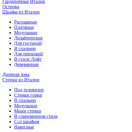
Гардеробные Италия
Острова
Шкафы из Италии
Распашные
Платяные
Модульные
Дизайнерские
Для гостиной
В спальню
Для прихожей
В стиле Лофт
Деревянные
Дневная зона
Стенки из Италии
Под телевизор
Стенки горки
В спальню
Модульные
Мини стенки
В современном стиле
Ссо шкафом
Навесные