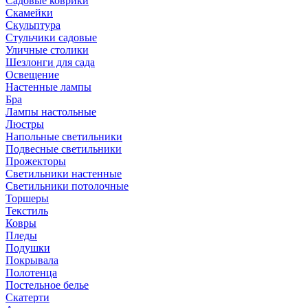
Садовые коврики
Скамейки
Скульптура
Стульчики садовые
Уличные столики
Шезлонги для сада
Освещение
Hастенные лампы
Бра
Лампы настольные
Люстры
Напольные светильники
Подвесные светильники
Прожекторы
Светильники настенные
Светильники потолочные
Торшеры
Текстиль
Ковры
Пледы
Подушки
Покрывала
Полотенца
Постельное белье
Скатерти