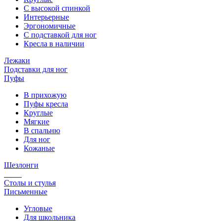
С высокой спинкой
Интерьерные
Эргономичные
С подставкой для ног
Кресла в наличии
Лежаки
Подставки для ног
Пуфы
В прихожую
Пуфы кресла
Круглые
Мягкие
В спальню
Для ног
Кожаные
Шезлонги
Столы и стулья
Письменные
Угловые
Для школьника