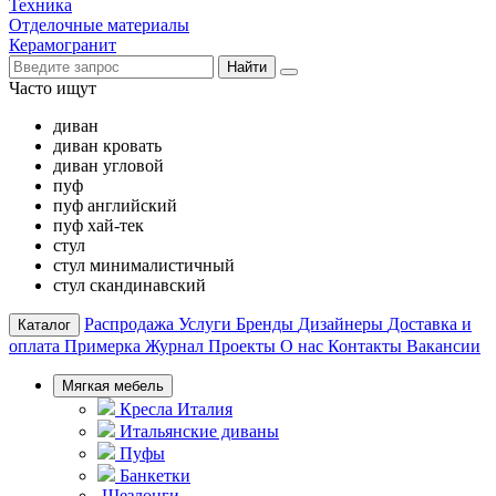
Техника
Отделочные материалы
Керамогранит
Найти
Часто ищут
диван
диван кровать
диван угловой
пуф
пуф английский
пуф хай-тек
стул
стул минималистичный
стул скандинавский
Распродажа
Услуги
Бренды
Дизайнеры
Доставка и
Каталог
оплата
Примерка
Журнал
Проекты
О нас
Контакты
Вакансии
Мягкая мебель
Кресла Италия
Итальянские диваны
Пуфы
Банкетки
Шезлонги