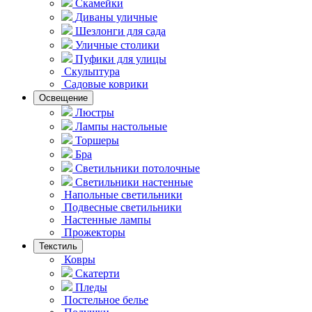
Скамейки
Диваны уличные
Шезлонги для сада
Уличные столики
Пуфики для улицы
Скульптура
Садовые коврики
Освещение
Люстры
Лампы настольные
Торшеры
Бра
Светильники потолочные
Светильники настенные
Напольные светильники
Подвесные светильники
Hастенные лампы
Прожекторы
Текстиль
Ковры
Скатерти
Пледы
Постельное белье