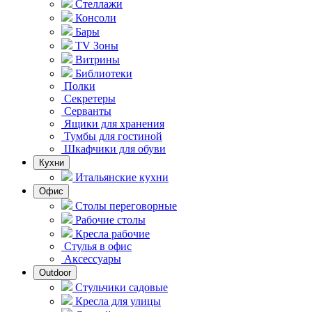
Стеллажи
Консоли
Бары
TV Зоны
Витрины
Библиотеки
Полки
Секретеры
Серванты
Ящики для хранения
Тумбы для гостиной
Шкафчики для обуви
Кухни
Итальянские кухни
Офис
Столы переговорные
Рабочие столы
Кресла рабочие
Стулья в офис
Аксессуары
Outdoor
Стульчики садовые
Кресла для улицы