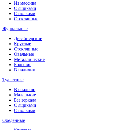
Из массива
С ящиками
С полками
Стеклянные
Журнальные
Дизайнерские
Круглые
Стеклянные
Овальные
Металлические
Большие
В наличии
Туалетные
В спальню
Маленькие
Без зеркала
С ящиками
С полками
Обеденные