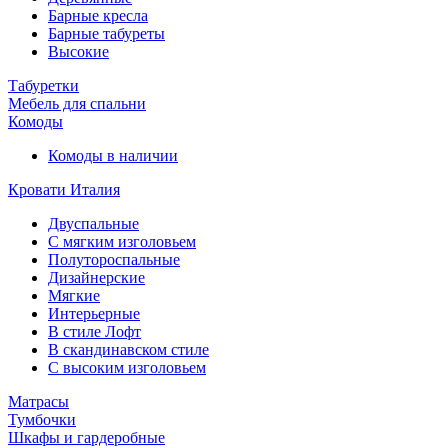
Барные кресла
Барные табуреты
Высокие
Табуретки
Мебель для спальни
Комоды
Комоды в наличии
Кровати Италия
Двуспальные
С мягким изголовьем
Полутороспальные
Дизайнерские
Мягкие
Интерьерные
В стиле Лофт
В скандинавском стиле
С высоким изголовьем
Матрасы
Тумбочки
Шкафы и гардеробные