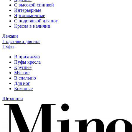
С высокой спинкой
Интерьерные
Эргономичные
С подставкой для ног
Кресла в наличии
Лежаки
Подставки для ног
Пуфы
В прихожую
Пуфы кресла
Круглые
Мягкие
В спальню
Для ног
Кожаные
Шезлонги