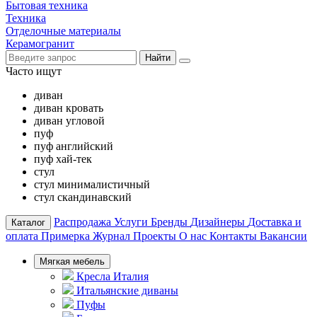
Бытовая техника
Техника
Отделочные материалы
Керамогранит
Найти
Часто ищут
диван
диван кровать
диван угловой
пуф
пуф английский
пуф хай-тек
стул
стул минималистичный
стул скандинавский
Распродажа
Услуги
Бренды
Дизайнеры
Доставка и
Каталог
оплата
Примерка
Журнал
Проекты
О нас
Контакты
Вакансии
Мягкая мебель
Кресла Италия
Итальянские диваны
Пуфы