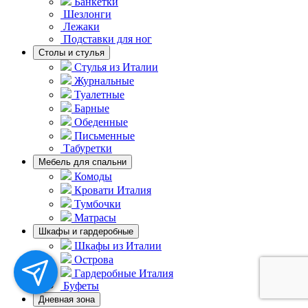
Банкетки
Шезлонги
Лежаки
Подставки для ног
Столы и стулья
Стулья из Италии
Журнальные
Туалетные
Барные
Обеденные
Письменные
Табуретки
Мебель для спальни
Комоды
Кровати Италия
Тумбочки
Матрасы
Шкафы и гардеробные
Шкафы из Италии
Острова
Гардеробные Италия
Буфеты
Дневная зона