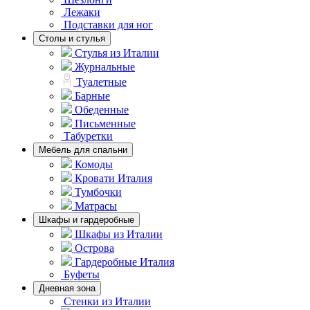
Лежаки
Подставки для ног
Столы и стулья
Стулья из Италии
Журнальные
Туалетные
Барные
Обеденные
Письменные
Табуретки
Мебель для спальни
Комоды
Кровати Италия
Тумбочки
Матрасы
Шкафы и гардеробные
Шкафы из Италии
Острова
Гардеробные Италия
Буфеты
Дневная зона
Стенки из Италии