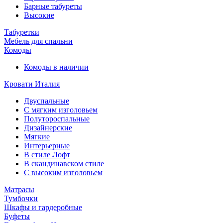
Барные табуреты
Высокие
Табуретки
Мебель для спальни
Комоды
Комоды в наличии
Кровати Италия
Двуспальные
С мягким изголовьем
Полутороспальные
Дизайнерские
Мягкие
Интерьерные
В стиле Лофт
В скандинавском стиле
С высоким изголовьем
Матрасы
Тумбочки
Шкафы и гардеробные
Буфеты