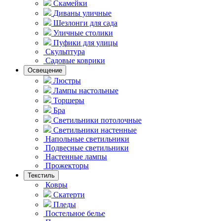
Скамейки
Диваны уличные
Шезлонги для сада
Уличные столики
Пуфики для улицы
Скульптура
Садовые коврики
Освещение
Люстры
Лампы настольные
Торшеры
Бра
Светильники потолочные
Светильники настенные
Напольные светильники
Подвесные светильники
Hастенные лампы
Прожекторы
Текстиль
Ковры
Скатерти
Пледы
Постельное белье