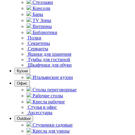
Стеллажи
Консоли
Бары
TV Зоны
Витрины
Библиотеки
Полки
Секретеры
Серванты
Ящики для хранения
Тумбы для гостиной
Шкафчики для обуви
Кухни
Итальянские кухни
Офис
Столы переговорные
Рабочие столы
Кресла рабочие
Стулья в офис
Аксессуары
Outdoor
Стульчики садовые
Кресла для улицы