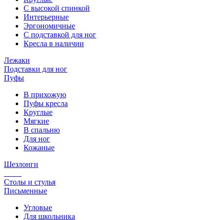
С высокой спинкой
Интерьерные
Эргономичные
С подставкой для ног
Кресла в наличии
Лежаки
Подставки для ног
Пуфы
В прихожую
Пуфы кресла
Круглые
Мягкие
В спальню
Для ног
Кожаные
Шезлонги
Столы и стулья
Письменные
Угловые
Для школьника