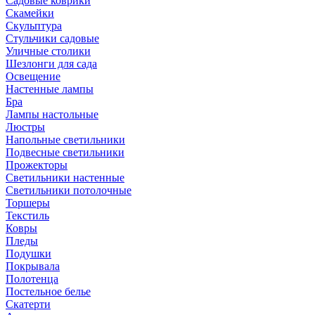
Садовые коврики
Скамейки
Скульптура
Стульчики садовые
Уличные столики
Шезлонги для сада
Освещение
Hастенные лампы
Бра
Лампы настольные
Люстры
Напольные светильники
Подвесные светильники
Прожекторы
Светильники настенные
Светильники потолочные
Торшеры
Текстиль
Ковры
Пледы
Подушки
Покрывала
Полотенца
Постельное белье
Скатерти