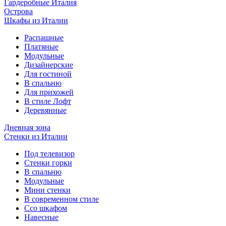
Гардеробные Италия
Острова
Шкафы из Италии
Распашные
Платяные
Модульные
Дизайнерские
Для гостиной
В спальню
Для прихожей
В стиле Лофт
Деревянные
Дневная зона
Стенки из Италии
Под телевизор
Стенки горки
В спальню
Модульные
Мини стенки
В современном стиле
Ссо шкафом
Навесные