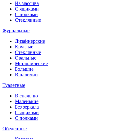
Из массива
С ящиками
С полками
Стеклянные
Журнальные
Дизайнерские
Круглые
Стеклянные
Овальные
Металлические
Большие
В наличии
Туалетные
В спальню
Маленькие
Без зеркала
С ящиками
С полками
Обеденные