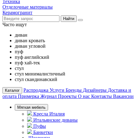
Техника
Отделочные материалы
Керамогранит
Найти
Часто ищут
диван
диван кровать
диван угловой
пуф
пуф английский
пуф хай-тек
стул
стул минималистичный
стул скандинавский
Распродажа
Услуги
Бренды
Дизайнеры
Доставка и
Каталог
оплата
Примерка
Журнал
Проекты
О нас
Контакты
Вакансии
Мягкая мебель
Кресла Италия
Итальянские диваны
Пуфы
Банкетки
Шезлонги