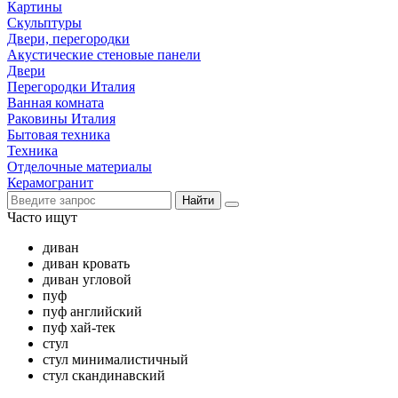
Картины
Скульптуры
Двери, перегородки
Акустические стеновые панели
Двери
Перегородки Италия
Ванная комната
Раковины Италия
Бытовая техника
Техника
Отделочные материалы
Керамогранит
Найти
Часто ищут
диван
диван кровать
диван угловой
пуф
пуф английский
пуф хай-тек
стул
стул минималистичный
стул скандинавский