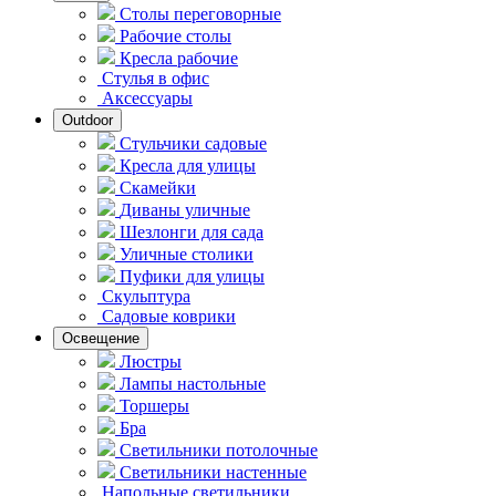
Столы переговорные
Рабочие столы
Кресла рабочие
Стулья в офис
Аксессуары
Outdoor
Стульчики садовые
Кресла для улицы
Скамейки
Диваны уличные
Шезлонги для сада
Уличные столики
Пуфики для улицы
Скульптура
Садовые коврики
Освещение
Люстры
Лампы настольные
Торшеры
Бра
Светильники потолочные
Светильники настенные
Напольные светильники