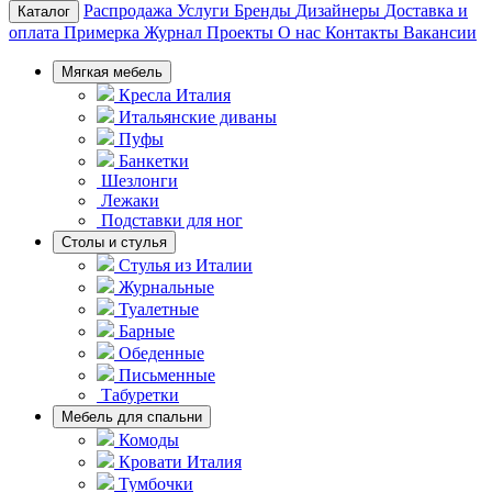
Распродажа
Услуги
Бренды
Дизайнеры
Доставка и
Каталог
оплата
Примерка
Журнал
Проекты
О нас
Контакты
Вакансии
Мягкая мебель
Кресла Италия
Итальянские диваны
Пуфы
Банкетки
Шезлонги
Лежаки
Подставки для ног
Столы и стулья
Стулья из Италии
Журнальные
Туалетные
Барные
Обеденные
Письменные
Табуретки
Мебель для спальни
Комоды
Кровати Италия
Тумбочки