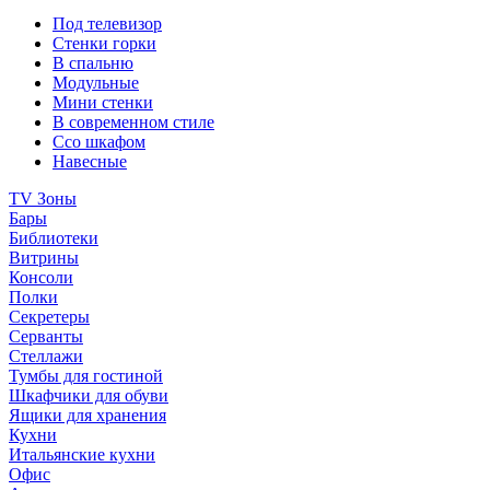
Под телевизор
Стенки горки
В спальню
Модульные
Мини стенки
В современном стиле
Ссо шкафом
Навесные
TV Зоны
Бары
Библиотеки
Витрины
Консоли
Полки
Секретеры
Серванты
Стеллажи
Тумбы для гостиной
Шкафчики для обуви
Ящики для хранения
Кухни
Итальянские кухни
Офис