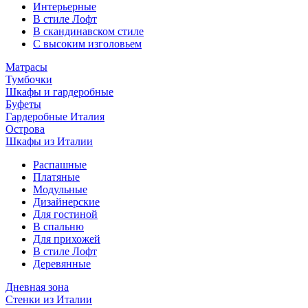
Интерьерные
В стиле Лофт
В скандинавском стиле
С высоким изголовьем
Матрасы
Тумбочки
Шкафы и гардеробные
Буфеты
Гардеробные Италия
Острова
Шкафы из Италии
Распашные
Платяные
Модульные
Дизайнерские
Для гостиной
В спальню
Для прихожей
В стиле Лофт
Деревянные
Дневная зона
Стенки из Италии