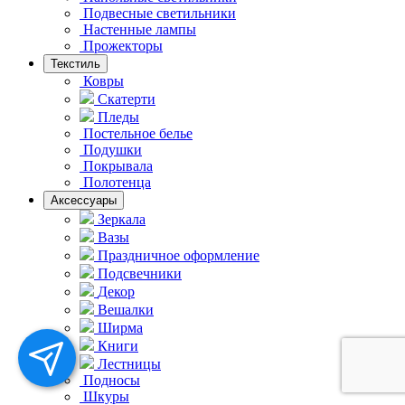
Подвесные светильники
Hастенные лампы
Прожекторы
Текстиль
Ковры
Скатерти
Пледы
Постельное белье
Подушки
Покрывала
Полотенца
Аксессуары
Зеркала
Вазы
Праздничное оформление
Подсвечники
Декор
Вешалки
Ширма
Книги
Лестницы
Подносы
Шкуры