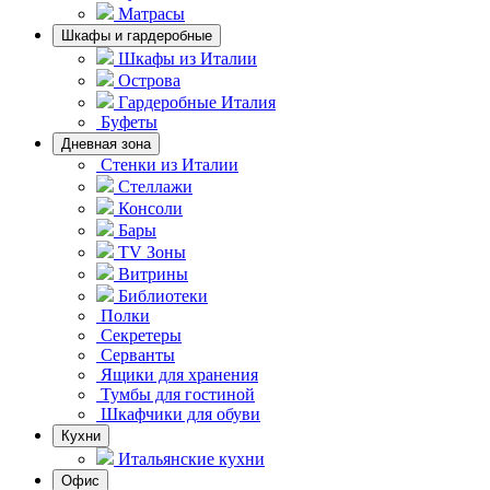
Матрасы
Шкафы и гардеробные
Шкафы из Италии
Острова
Гардеробные Италия
Буфеты
Дневная зона
Стенки из Италии
Стеллажи
Консоли
Бары
TV Зоны
Витрины
Библиотеки
Полки
Секретеры
Серванты
Ящики для хранения
Тумбы для гостиной
Шкафчики для обуви
Кухни
Итальянские кухни
Офис