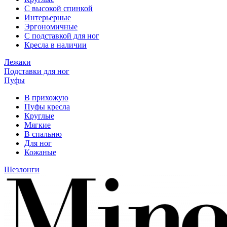
С высокой спинкой
Интерьерные
Эргономичные
С подставкой для ног
Кресла в наличии
Лежаки
Подставки для ног
Пуфы
В прихожую
Пуфы кресла
Круглые
Мягкие
В спальню
Для ног
Кожаные
Шезлонги