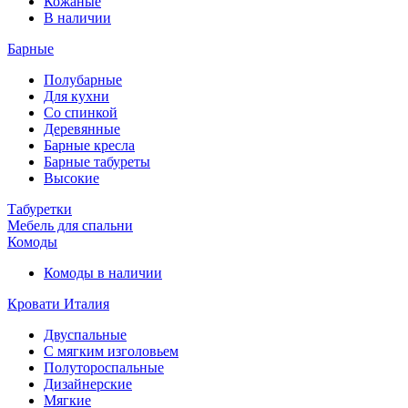
Кожаные
В наличии
Барные
Полубарные
Для кухни
Со спинкой
Деревянные
Барные кресла
Барные табуреты
Высокие
Табуретки
Мебель для спальни
Комоды
Комоды в наличии
Кровати Италия
Двуспальные
С мягким изголовьем
Полутороспальные
Дизайнерские
Мягкие