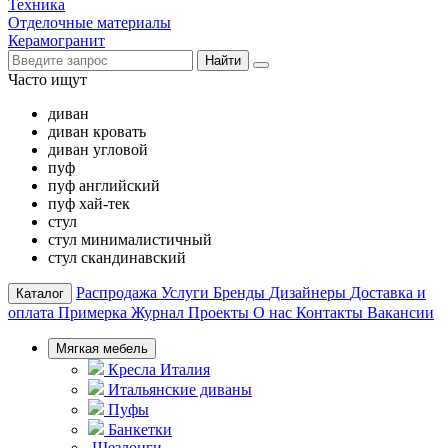
Техника
Отделочные материалы
Керамогранит
Найти
Часто ищут
диван
диван кровать
диван угловой
пуф
пуф английский
пуф хай-тек
стул
стул минималистичный
стул скандинавский
Распродажа
Услуги
Бренды
Дизайнеры
Доставка и
Каталог
оплата
Примерка
Журнал
Проекты
О нас
Контакты
Вакансии
Мягкая мебель
Кресла Италия
Итальянские диваны
Пуфы
Банкетки
Шезлонги