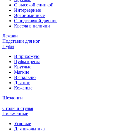
С высокой спинкой
Интерьерные
Эргономичные
С подставкой для ног
Кресла в наличии
Лежаки
Подставки для ног
Пуфы
В прихожую
Пуфы кресла
Круглые
Мягкие
В спальню
Для ног
Кожаные
Шезлонги
Столы и стулья
Письменные
Угловые
Для школьника