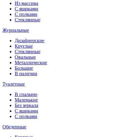
Из массива
С ящиками
С полками
Стеклянные
Журнальные
Дизайнерские
Круглые
Стеклянные
Овальные
Металлические
Большие
В наличии
Туалетные
В спальню
Маленькие
Без зеркала
С ящиками
С полками
Обеденные