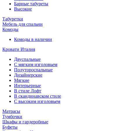
Барные табуреты
Высокие
Табуретки
Мебель для спальни
Комоды
Комоды в наличии
Кровати Италия
Двуспальные
С мягким изголовьем
Полутороспальные
Дизайнерские
Мягкие
Интерьерные
В стиле Лофт
В скандинавском стиле
С высоким изголовьем
Матрасы
Тумбочки
Шкафы и гардеробные
Буфеты