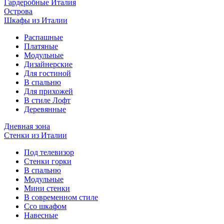
Гардеробные Италия
Острова
Шкафы из Италии
Распашные
Платяные
Модульные
Дизайнерские
Для гостиной
В спальню
Для прихожей
В стиле Лофт
Деревянные
Дневная зона
Стенки из Италии
Под телевизор
Стенки горки
В спальню
Модульные
Мини стенки
В современном стиле
Ссо шкафом
Навесные