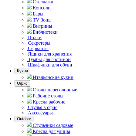
Стеллажи
Консоли
Бары
TV Зоны
Витрины
Библиотеки
Полки
Секретеры
Серванты
Ящики для хранения
Тумбы для гостиной
Шкафчики для обуви
Кухни
Итальянские кухни
Офис
Столы переговорные
Рабочие столы
Кресла рабочие
Стулья в офис
Аксессуары
Outdoor
Стульчики садовые
Кресла для улицы