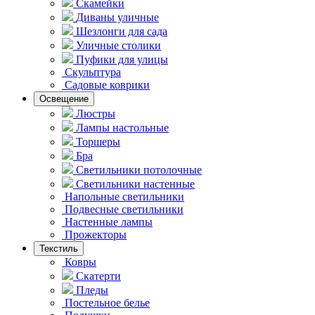
Скамейки
Диваны уличные
Шезлонги для сада
Уличные столики
Пуфики для улицы
Скульптура
Садовые коврики
Освещение
Люстры
Лампы настольные
Торшеры
Бра
Светильники потолочные
Светильники настенные
Напольные светильники
Подвесные светильники
Hастенные лампы
Прожекторы
Текстиль
Ковры
Скатерти
Пледы
Постельное белье