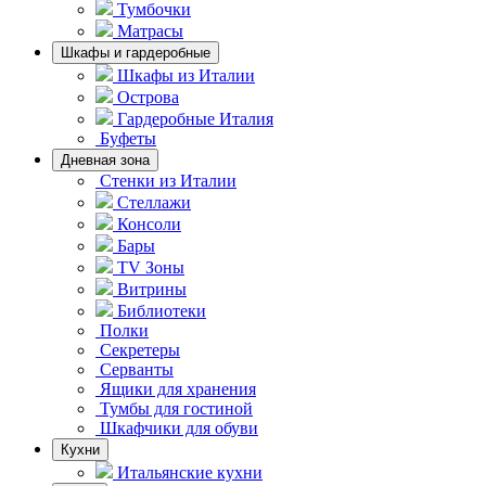
Тумбочки
Матрасы
Шкафы и гардеробные
Шкафы из Италии
Острова
Гардеробные Италия
Буфеты
Дневная зона
Стенки из Италии
Стеллажи
Консоли
Бары
TV Зоны
Витрины
Библиотеки
Полки
Секретеры
Серванты
Ящики для хранения
Тумбы для гостиной
Шкафчики для обуви
Кухни
Итальянские кухни