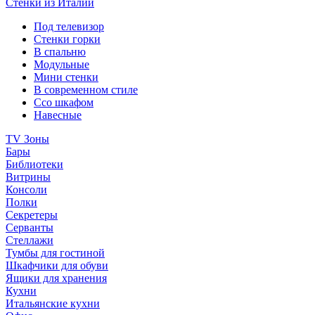
Стенки из Италии
Под телевизор
Стенки горки
В спальню
Модульные
Мини стенки
В современном стиле
Ссо шкафом
Навесные
TV Зоны
Бары
Библиотеки
Витрины
Консоли
Полки
Секретеры
Серванты
Стеллажи
Тумбы для гостиной
Шкафчики для обуви
Ящики для хранения
Кухни
Итальянские кухни