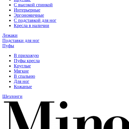
С высокой спинкой
Интерьерные
Эргономичные
С подставкой для ног
Кресла в наличии
Лежаки
Подставки для ног
Пуфы
В прихожую
Пуфы кресла
Круглые
Мягкие
В спальню
Для ног
Кожаные
Шезлонги