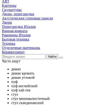
ART
Картины
Скульптуры
Двери, перегородки
Акустические стеновые панели
Двери
Перегородки Италия
Ванная комната
Раковины Италия
Бытовая техника
Техника
Отделочные материалы
Керамогранит
Найти
Часто ищут
диван
диван кровать
диван угловой
пуф
пуф английский
пуф хай-тек
стул
стул минималистичный
стул скандинавский