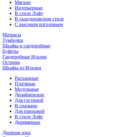
Мягкие
Интерьерные
В стиле Лофт
В скандинавском стиле
С высоким изголовьем
Матрасы
Тумбочки
Шкафы и гардеробные
Буфеты
Гардеробные Италия
Острова
Шкафы из Италии
Распашные
Платяные
Модульные
Дизайнерские
Для гостиной
В спальню
Для прихожей
В стиле Лофт
Деревянные
Дневная зона