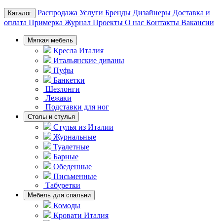
Распродажа
Услуги
Бренды
Дизайнеры
Доставка и
Каталог
оплата
Примерка
Журнал
Проекты
О нас
Контакты
Вакансии
Мягкая мебель
Кресла Италия
Итальянские диваны
Пуфы
Банкетки
Шезлонги
Лежаки
Подставки для ног
Столы и стулья
Стулья из Италии
Журнальные
Туалетные
Барные
Обеденные
Письменные
Табуретки
Мебель для спальни
Комоды
Кровати Италия