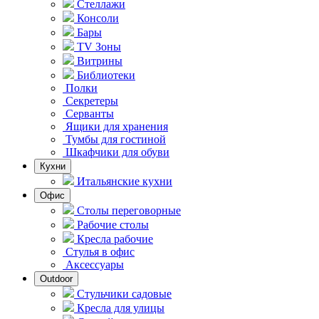
Стеллажи
Консоли
Бары
TV Зоны
Витрины
Библиотеки
Полки
Секретеры
Серванты
Ящики для хранения
Тумбы для гостиной
Шкафчики для обуви
Кухни
Итальянские кухни
Офис
Столы переговорные
Рабочие столы
Кресла рабочие
Стулья в офис
Аксессуары
Outdoor
Стульчики садовые
Кресла для улицы