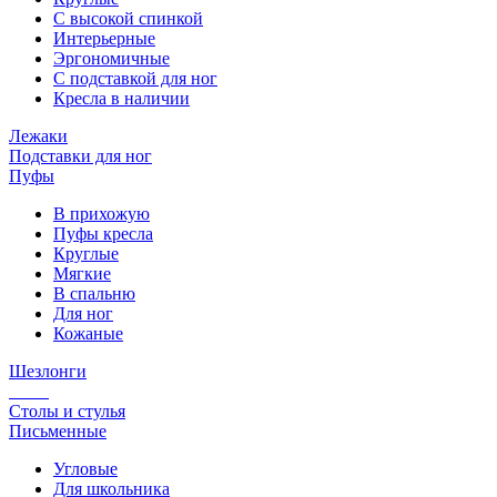
С высокой спинкой
Интерьерные
Эргономичные
С подставкой для ног
Кресла в наличии
Лежаки
Подставки для ног
Пуфы
В прихожую
Пуфы кресла
Круглые
Мягкие
В спальню
Для ног
Кожаные
Шезлонги
Столы и стулья
Письменные
Угловые
Для школьника