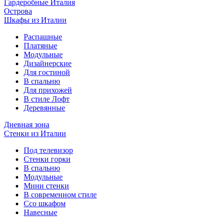
Гардеробные Италия
Острова
Шкафы из Италии
Распашные
Платяные
Модульные
Дизайнерские
Для гостиной
В спальню
Для прихожей
В стиле Лофт
Деревянные
Дневная зона
Стенки из Италии
Под телевизор
Стенки горки
В спальню
Модульные
Мини стенки
В современном стиле
Ссо шкафом
Навесные