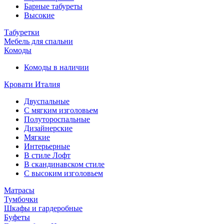
Барные табуреты
Высокие
Табуретки
Мебель для спальни
Комоды
Комоды в наличии
Кровати Италия
Двуспальные
С мягким изголовьем
Полутороспальные
Дизайнерские
Мягкие
Интерьерные
В стиле Лофт
В скандинавском стиле
С высоким изголовьем
Матрасы
Тумбочки
Шкафы и гардеробные
Буфеты