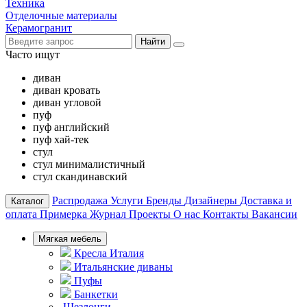
Техника
Отделочные материалы
Керамогранит
Найти
Часто ищут
диван
диван кровать
диван угловой
пуф
пуф английский
пуф хай-тек
стул
стул минималистичный
стул скандинавский
Распродажа
Услуги
Бренды
Дизайнеры
Доставка и
Каталог
оплата
Примерка
Журнал
Проекты
О нас
Контакты
Вакансии
Мягкая мебель
Кресла Италия
Итальянские диваны
Пуфы
Банкетки
Шезлонги