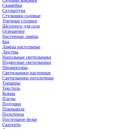
Садовые коврики
Скамейки
Скульптура
Стульчики садовые
Уличные столики
Шезлонги для сада
Освещение
Hастенные лампы
Бра
Лампы настольные
Люстры
Напольные светильники
Подвесные светильники
Прожекторы
Светильники настенные
Светильники потолочные
Торшеры
Текстиль
Ковры
Пледы
Подушки
Покрывала
Полотенца
Постельное белье
Скатерти