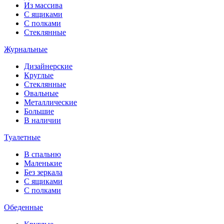
Из массива
С ящиками
С полками
Стеклянные
Журнальные
Дизайнерские
Круглые
Стеклянные
Овальные
Металлические
Большие
В наличии
Туалетные
В спальню
Маленькие
Без зеркала
С ящиками
С полками
Обеденные