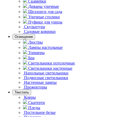
Скамейки
Диваны уличные
Шезлонги для сада
Уличные столики
Пуфики для улицы
Скульптура
Садовые коврики
Освещение
Люстры
Лампы настольные
Торшеры
Бра
Светильники потолочные
Светильники настенные
Напольные светильники
Подвесные светильники
Hастенные лампы
Прожекторы
Текстиль
Ковры
Скатерти
Пледы
Постельное белье