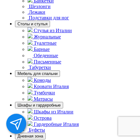
Банкетки
Шезлонги
Лежаки
Подставки для ног
Столы и стулья
Стулья из Италии
Журнальные
Туалетные
Барные
Обеденные
Письменные
Табуретки
Мебель для спальни
Комоды
Кровати Италия
Тумбочки
Матрасы
Шкафы и гардеробные
Шкафы из Италии
Острова
Гардеробные Италия
Буфеты
Дневная зона