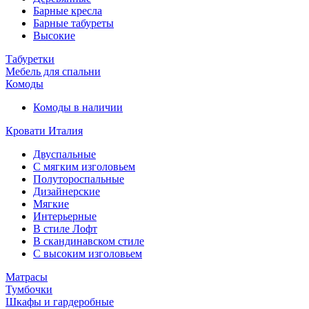
Барные кресла
Барные табуреты
Высокие
Табуретки
Мебель для спальни
Комоды
Комоды в наличии
Кровати Италия
Двуспальные
С мягким изголовьем
Полутороспальные
Дизайнерские
Мягкие
Интерьерные
В стиле Лофт
В скандинавском стиле
С высоким изголовьем
Матрасы
Тумбочки
Шкафы и гардеробные