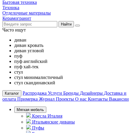
Бытовая техника
Техника
Отделочные материалы
Керамогранит
Найти
Часто ищут
диван
диван кровать
диван угловой
пуф
пуф английский
пуф хай-тек
стул
стул минималистичный
стул скандинавский
Распродажа
Услуги
Бренды
Дизайнеры
Доставка и
Каталог
оплата
Примерка
Журнал
Проекты
О нас
Контакты
Вакансии
Мягкая мебель
Кресла Италия
Итальянские диваны
Пуфы