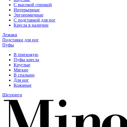
С высокой спинкой
Интерьерные
Эргономичные
С подставкой для ног
Кресла в наличии
Лежаки
Подставки для ног
Пуфы
В прихожую
Пуфы кресла
Круглые
Мягкие
В спальню
Для ног
Кожаные
Шезлонги