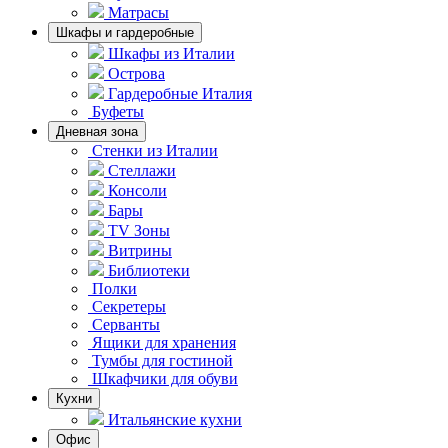
Матрасы
Шкафы и гардеробные
Шкафы из Италии
Острова
Гардеробные Италия
Буфеты
Дневная зона
Стенки из Италии
Стеллажи
Консоли
Бары
TV Зоны
Витрины
Библиотеки
Полки
Секретеры
Серванты
Ящики для хранения
Тумбы для гостиной
Шкафчики для обуви
Кухни
Итальянские кухни
Офис