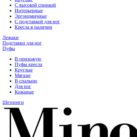
С высокой спинкой
Интерьерные
Эргономичные
С подставкой для ног
Кресла в наличии
Лежаки
Подставки для ног
Пуфы
В прихожую
Пуфы кресла
Круглые
Мягкие
В спальню
Для ног
Кожаные
Шезлонги