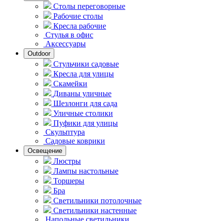
Столы переговорные
Рабочие столы
Кресла рабочие
Стулья в офис
Аксессуары
Outdoor
Стульчики садовые
Кресла для улицы
Скамейки
Диваны уличные
Шезлонги для сада
Уличные столики
Пуфики для улицы
Скульптура
Садовые коврики
Освещение
Люстры
Лампы настольные
Торшеры
Бра
Светильники потолочные
Светильники настенные
Напольные светильники