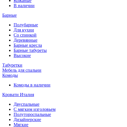
Кожаные
В наличии
Барные
Полубарные
Для кухни
Со спинкой
Деревянные
Барные кресла
Барные табуреты
Высокие
Табуретки
Мебель для спальни
Комоды
Комоды в наличии
Кровати Италия
Двуспальные
С мягким изголовьем
Полутороспальные
Дизайнерские
Мягкие