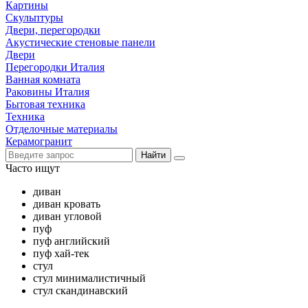
Картины
Скульптуры
Двери, перегородки
Акустические стеновые панели
Двери
Перегородки Италия
Ванная комната
Раковины Италия
Бытовая техника
Техника
Отделочные материалы
Керамогранит
Найти
Часто ищут
диван
диван кровать
диван угловой
пуф
пуф английский
пуф хай-тек
стул
стул минималистичный
стул скандинавский