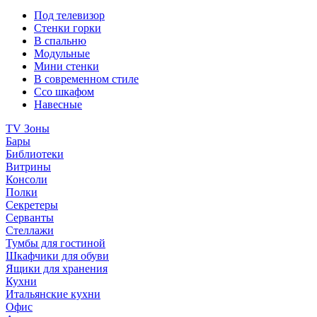
Под телевизор
Стенки горки
В спальню
Модульные
Мини стенки
В современном стиле
Ссо шкафом
Навесные
TV Зоны
Бары
Библиотеки
Витрины
Консоли
Полки
Секретеры
Серванты
Стеллажи
Тумбы для гостиной
Шкафчики для обуви
Ящики для хранения
Кухни
Итальянские кухни
Офис