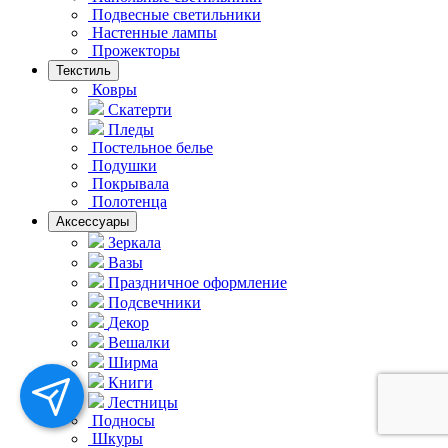
Подвесные светильники
Hастенные лампы
Прожекторы
Текстиль
Ковры
Скатерти
Пледы
Постельное белье
Подушки
Покрывала
Полотенца
Аксессуары
Зеркала
Вазы
Праздничное оформление
Подсвечники
Декор
Вешалки
Ширма
Книги
Лестницы
Подносы
Шкуры