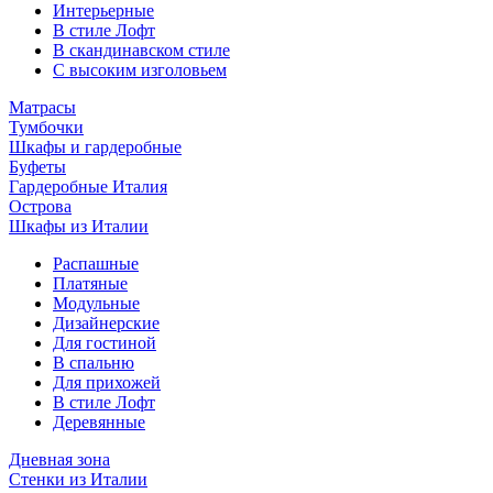
Интерьерные
В стиле Лофт
В скандинавском стиле
С высоким изголовьем
Матрасы
Тумбочки
Шкафы и гардеробные
Буфеты
Гардеробные Италия
Острова
Шкафы из Италии
Распашные
Платяные
Модульные
Дизайнерские
Для гостиной
В спальню
Для прихожей
В стиле Лофт
Деревянные
Дневная зона
Стенки из Италии