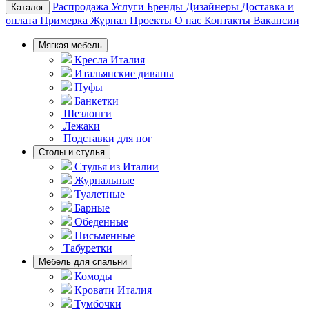
Распродажа
Услуги
Бренды
Дизайнеры
Доставка и
Каталог
оплата
Примерка
Журнал
Проекты
О нас
Контакты
Вакансии
Мягкая мебель
Кресла Италия
Итальянские диваны
Пуфы
Банкетки
Шезлонги
Лежаки
Подставки для ног
Столы и стулья
Стулья из Италии
Журнальные
Туалетные
Барные
Обеденные
Письменные
Табуретки
Мебель для спальни
Комоды
Кровати Италия
Тумбочки