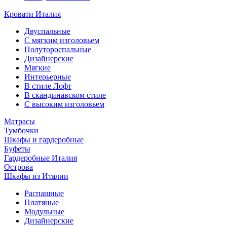
Кровати Италия
Двуспальные
С мягким изголовьем
Полутороспальные
Дизайнерские
Мягкие
Интерьерные
В стиле Лофт
В скандинавском стиле
С высоким изголовьем
Матрасы
Тумбочки
Шкафы и гардеробные
Буфеты
Гардеробные Италия
Острова
Шкафы из Италии
Распашные
Платяные
Модульные
Дизайнерские