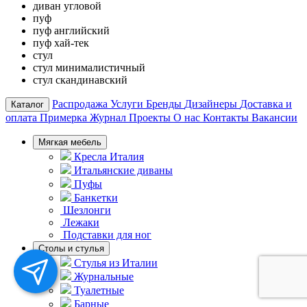
диван угловой
пуф
пуф английский
пуф хай-тек
стул
стул минималистичный
стул скандинавский
Распродажа
Услуги
Бренды
Дизайнеры
Доставка и
Каталог
оплата
Примерка
Журнал
Проекты
О нас
Контакты
Вакансии
Мягкая мебель
Кресла Италия
Итальянские диваны
Пуфы
Банкетки
Шезлонги
Лежаки
Подставки для ног
Столы и стулья
Стулья из Италии
Журнальные
Туалетные
Барные