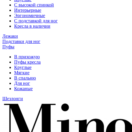
С высокой спинкой
Интерьерные
Эргономичные
С подставкой для ног
Кресла в наличии
Лежаки
Подставки для ног
Пуфы
В прихожую
Пуфы кресла
Круглые
Мягкие
В спальню
Для ног
Кожаные
Шезлонги