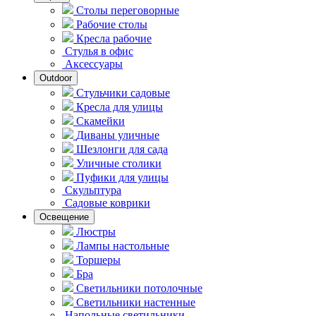
Столы переговорные
Рабочие столы
Кресла рабочие
Стулья в офис
Аксессуары
Outdoor
Стульчики садовые
Кресла для улицы
Скамейки
Диваны уличные
Шезлонги для сада
Уличные столики
Пуфики для улицы
Скульптура
Садовые коврики
Освещение
Люстры
Лампы настольные
Торшеры
Бра
Светильники потолочные
Светильники настенные
Напольные светильники