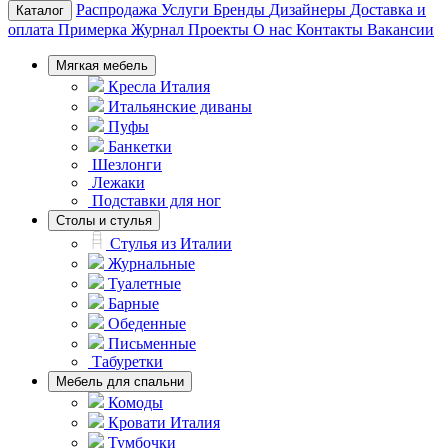
Распродажа
Услуги
Бренды
Дизайнеры
Доставка и
Каталог
оплата
Примерка
Журнал
Проекты
О нас
Контакты
Вакансии
Мягкая мебель
Кресла Италия
Итальянские диваны
Пуфы
Банкетки
Шезлонги
Лежаки
Подставки для ног
Столы и стулья
Стулья из Италии
Журнальные
Туалетные
Барные
Обеденные
Письменные
Табуретки
Мебель для спальни
Комоды
Кровати Италия
Тумбочки