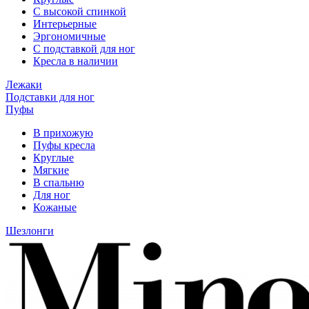
С высокой спинкой
Интерьерные
Эргономичные
С подставкой для ног
Кресла в наличии
Лежаки
Подставки для ног
Пуфы
В прихожую
Пуфы кресла
Круглые
Мягкие
В спальню
Для ног
Кожаные
Шезлонги