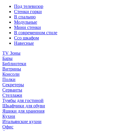
Под телевизор
Стенки горки
В спальню
Модульные
Мини стенки
В современном стиле
Ссо шкафом
Навесные
TV Зоны
Бары
Библиотеки
Витрины
Консоли
Полки
Секретеры
Серванты
Стеллажи
Тумбы для гостиной
Шкафчики для обуви
Ящики для хранения
Кухни
Итальянские кухни
Офис