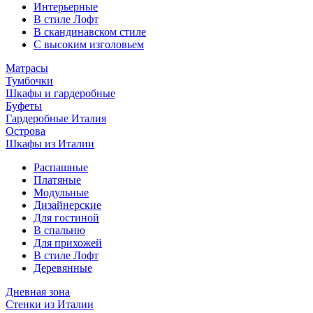
Интерьерные
В стиле Лофт
В скандинавском стиле
С высоким изголовьем
Матрасы
Тумбочки
Шкафы и гардеробные
Буфеты
Гардеробные Италия
Острова
Шкафы из Италии
Распашные
Платяные
Модульные
Дизайнерские
Для гостиной
В спальню
Для прихожей
В стиле Лофт
Деревянные
Дневная зона
Стенки из Италии