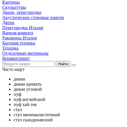
Картины
Скульптуры
Двери, перегородки
Акустические стеновые панели
Двери
Перегородки Италия
Ванная комната
Раковины Италия
Бытовая техника
Техника
Отделочные материалы
Керамогранит
Найти
Часто ищут
диван
диван кровать
диван угловой
пуф
пуф английский
пуф хай-тек
стул
стул минималистичный
стул скандинавский