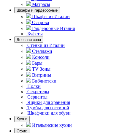
Матрасы
Шкафы и гардеробные
Шкафы из Италии
Острова
Гардеробные Италия
Буфеты
Дневная зона
Стенки из Италии
Стеллажи
Консоли
Бары
TV Зоны
Витрины
Библиотеки
Полки
Секретеры
Серванты
Ящики для хранения
Тумбы для гостиной
Шкафчики для обуви
Кухни
Итальянские кухни
Офис