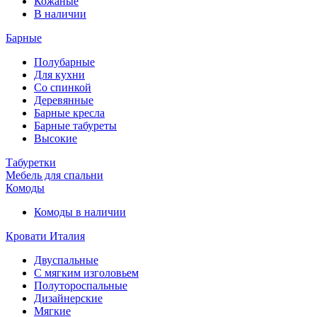
Кожаные
В наличии
Барные
Полубарные
Для кухни
Со спинкой
Деревянные
Барные кресла
Барные табуреты
Высокие
Табуретки
Мебель для спальни
Комоды
Комоды в наличии
Кровати Италия
Двуспальные
С мягким изголовьем
Полутороспальные
Дизайнерские
Мягкие