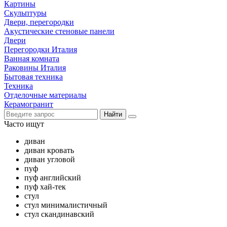
Картины
Скульптуры
Двери, перегородки
Акустические стеновые панели
Двери
Перегородки Италия
Ванная комната
Раковины Италия
Бытовая техника
Техника
Отделочные материалы
Керамогранит
Найти
Часто ищут
диван
диван кровать
диван угловой
пуф
пуф английский
пуф хай-тек
стул
стул минималистичный
стул скандинавский