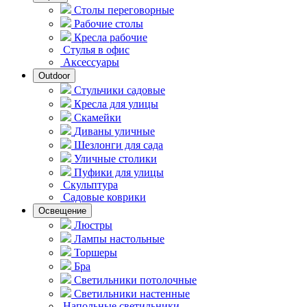
Столы переговорные
Рабочие столы
Кресла рабочие
Стулья в офис
Аксессуары
Outdoor
Стульчики садовые
Кресла для улицы
Скамейки
Диваны уличные
Шезлонги для сада
Уличные столики
Пуфики для улицы
Скульптура
Садовые коврики
Освещение
Люстры
Лампы настольные
Торшеры
Бра
Светильники потолочные
Светильники настенные
Напольные светильники