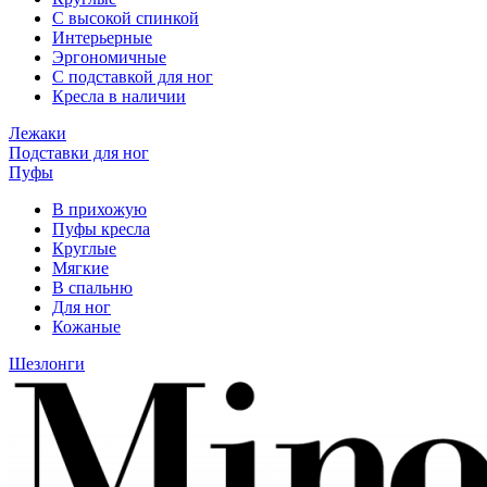
С высокой спинкой
Интерьерные
Эргономичные
С подставкой для ног
Кресла в наличии
Лежаки
Подставки для ног
Пуфы
В прихожую
Пуфы кресла
Круглые
Мягкие
В спальню
Для ног
Кожаные
Шезлонги