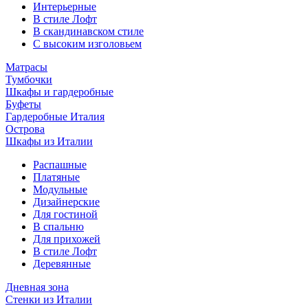
Интерьерные
В стиле Лофт
В скандинавском стиле
С высоким изголовьем
Матрасы
Тумбочки
Шкафы и гардеробные
Буфеты
Гардеробные Италия
Острова
Шкафы из Италии
Распашные
Платяные
Модульные
Дизайнерские
Для гостиной
В спальню
Для прихожей
В стиле Лофт
Деревянные
Дневная зона
Стенки из Италии