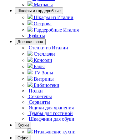
Матрасы
Шкафы и гардеробные
Шкафы из Италии
Острова
Гардеробные Италия
Буфеты
Дневная зона
Стенки из Италии
Стеллажи
Консоли
Бары
TV Зоны
Витрины
Библиотеки
Полки
Секретеры
Серванты
Ящики для хранения
Тумбы для гостиной
Шкафчики для обуви
Кухни
Итальянские кухни
Офис