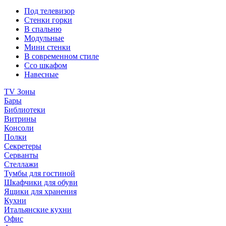
Под телевизор
Стенки горки
В спальню
Модульные
Мини стенки
В современном стиле
Ссо шкафом
Навесные
TV Зоны
Бары
Библиотеки
Витрины
Консоли
Полки
Секретеры
Серванты
Стеллажи
Тумбы для гостиной
Шкафчики для обуви
Ящики для хранения
Кухни
Итальянские кухни
Офис