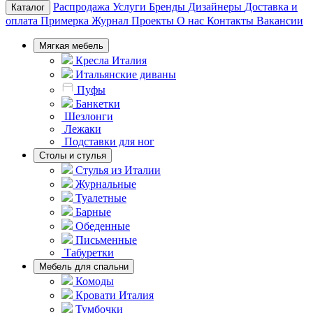
Распродажа
Услуги
Бренды
Дизайнеры
Доставка и
Каталог
оплата
Примерка
Журнал
Проекты
О нас
Контакты
Вакансии
Мягкая мебель
Кресла Италия
Итальянские диваны
Пуфы
Банкетки
Шезлонги
Лежаки
Подставки для ног
Столы и стулья
Стулья из Италии
Журнальные
Туалетные
Барные
Обеденные
Письменные
Табуретки
Мебель для спальни
Комоды
Кровати Италия
Тумбочки