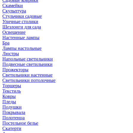
Садовые коврики
Скамейки
Скульптура
Стульчики садовые
Уличные столики
Шезлонги для сада
Освещение
Hастенные лампы
Бра
Лампы настольные
Люстры
Напольные светильники
Подвесные светильники
Прожекторы
Светильники настенные
Светильники потолочные
Торшеры
Текстиль
Ковры
Пледы
Подушки
Покрывала
Полотенца
Постельное белье
Скатерти