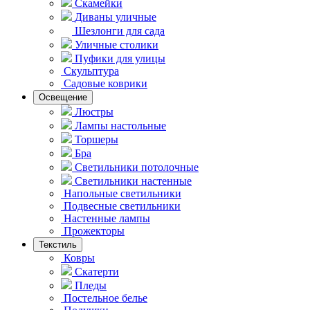
Скамейки
Диваны уличные
Шезлонги для сада
Уличные столики
Пуфики для улицы
Скульптура
Садовые коврики
Освещение
Люстры
Лампы настольные
Торшеры
Бра
Светильники потолочные
Светильники настенные
Напольные светильники
Подвесные светильники
Hастенные лампы
Прожекторы
Текстиль
Ковры
Скатерти
Пледы
Постельное белье