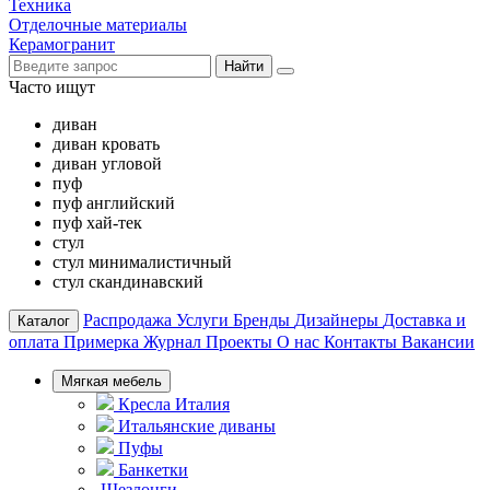
Техника
Отделочные материалы
Керамогранит
Найти
Часто ищут
диван
диван кровать
диван угловой
пуф
пуф английский
пуф хай-тек
стул
стул минималистичный
стул скандинавский
Распродажа
Услуги
Бренды
Дизайнеры
Доставка и
Каталог
оплата
Примерка
Журнал
Проекты
О нас
Контакты
Вакансии
Мягкая мебель
Кресла Италия
Итальянские диваны
Пуфы
Банкетки
Шезлонги