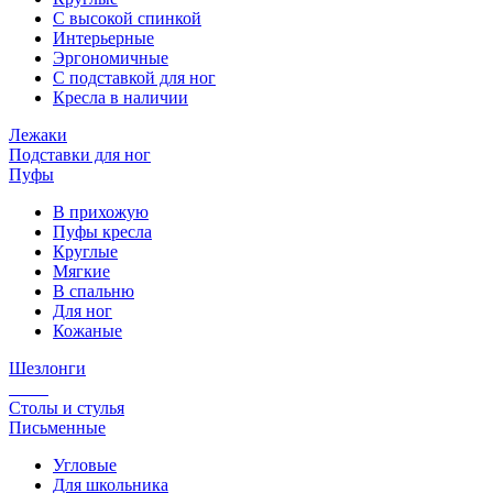
С высокой спинкой
Интерьерные
Эргономичные
С подставкой для ног
Кресла в наличии
Лежаки
Подставки для ног
Пуфы
В прихожую
Пуфы кресла
Круглые
Мягкие
В спальню
Для ног
Кожаные
Шезлонги
Столы и стулья
Письменные
Угловые
Для школьника