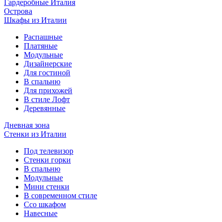
Гардеробные Италия
Острова
Шкафы из Италии
Распашные
Платяные
Модульные
Дизайнерские
Для гостиной
В спальню
Для прихожей
В стиле Лофт
Деревянные
Дневная зона
Стенки из Италии
Под телевизор
Стенки горки
В спальню
Модульные
Мини стенки
В современном стиле
Ссо шкафом
Навесные