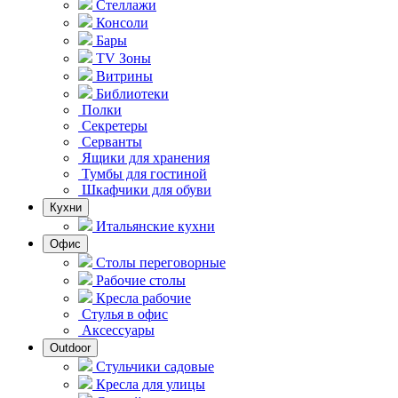
Стеллажи
Консоли
Бары
TV Зоны
Витрины
Библиотеки
Полки
Секретеры
Серванты
Ящики для хранения
Тумбы для гостиной
Шкафчики для обуви
Кухни
Итальянские кухни
Офис
Столы переговорные
Рабочие столы
Кресла рабочие
Стулья в офис
Аксессуары
Outdoor
Стульчики садовые
Кресла для улицы