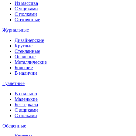
Из массива
С ящиками
С полками
Стеклянные
Журнальные
Дизайнерские
Круглые
Стеклянные
Овальные
Металлические
Большие
В наличии
Туалетные
В спальню
Маленькие
Без зеркала
С ящиками
С полками
Обеденные