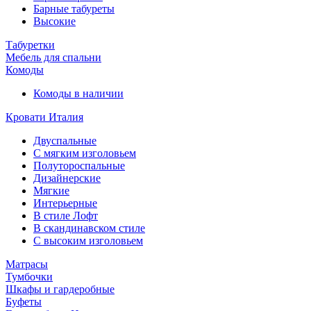
Барные табуреты
Высокие
Табуретки
Мебель для спальни
Комоды
Комоды в наличии
Кровати Италия
Двуспальные
С мягким изголовьем
Полутороспальные
Дизайнерские
Мягкие
Интерьерные
В стиле Лофт
В скандинавском стиле
С высоким изголовьем
Матрасы
Тумбочки
Шкафы и гардеробные
Буфеты