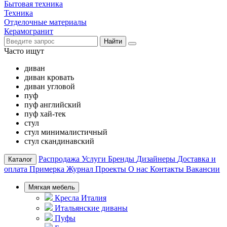
Бытовая техника
Техника
Отделочные материалы
Керамогранит
Найти
Часто ищут
диван
диван кровать
диван угловой
пуф
пуф английский
пуф хай-тек
стул
стул минималистичный
стул скандинавский
Распродажа
Услуги
Бренды
Дизайнеры
Доставка и
Каталог
оплата
Примерка
Журнал
Проекты
О нас
Контакты
Вакансии
Мягкая мебель
Кресла Италия
Итальянские диваны
Пуфы