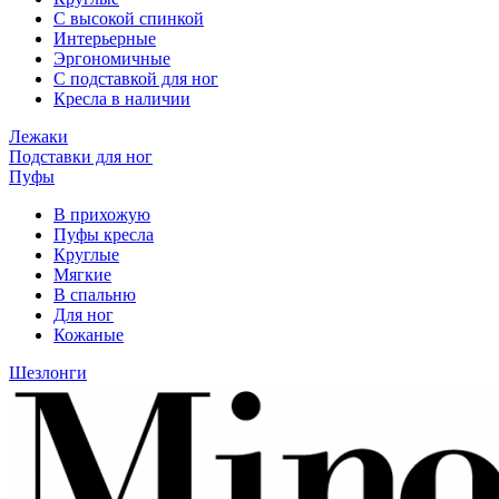
С высокой спинкой
Интерьерные
Эргономичные
С подставкой для ног
Кресла в наличии
Лежаки
Подставки для ног
Пуфы
В прихожую
Пуфы кресла
Круглые
Мягкие
В спальню
Для ног
Кожаные
Шезлонги