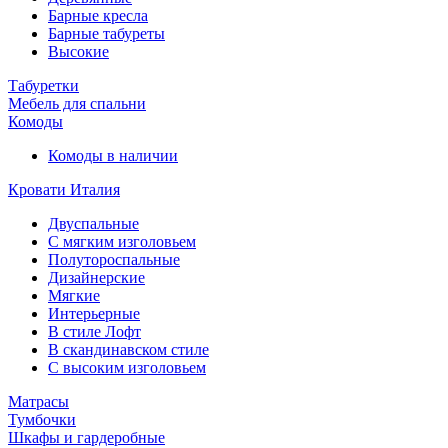
Барные кресла
Барные табуреты
Высокие
Табуретки
Мебель для спальни
Комоды
Комоды в наличии
Кровати Италия
Двуспальные
С мягким изголовьем
Полутороспальные
Дизайнерские
Мягкие
Интерьерные
В стиле Лофт
В скандинавском стиле
С высоким изголовьем
Матрасы
Тумбочки
Шкафы и гардеробные