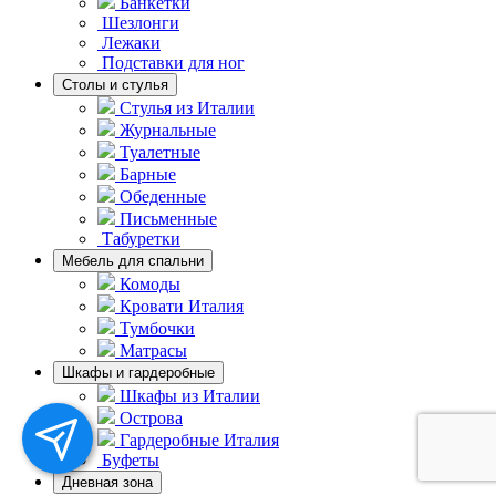
Банкетки
Шезлонги
Лежаки
Подставки для ног
Столы и стулья
Стулья из Италии
Журнальные
Туалетные
Барные
Обеденные
Письменные
Табуретки
Мебель для спальни
Комоды
Кровати Италия
Тумбочки
Матрасы
Шкафы и гардеробные
Шкафы из Италии
Острова
Гардеробные Италия
Буфеты
Дневная зона