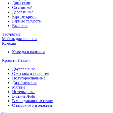
Для кухни
Со спинкой
Деревянные
Барные кресла
Барные табуреты
Высокие
Табуретки
Мебель для спальни
Комоды
Комоды в наличии
Кровати Италия
Двуспальные
С мягким изголовьем
Полутороспальные
Дизайнерские
Мягкие
Интерьерные
В стиле Лофт
В скандинавском стиле
С высоким изголовьем