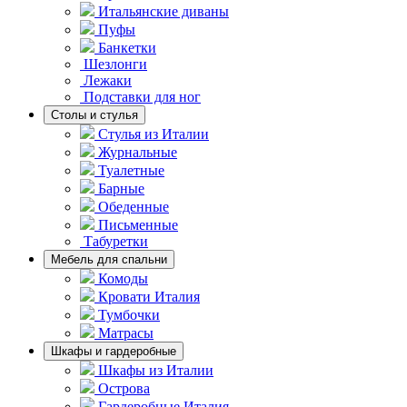
Итальянские диваны
Пуфы
Банкетки
Шезлонги
Лежаки
Подставки для ног
Столы и стулья
Стулья из Италии
Журнальные
Туалетные
Барные
Обеденные
Письменные
Табуретки
Мебель для спальни
Комоды
Кровати Италия
Тумбочки
Матрасы
Шкафы и гардеробные
Шкафы из Италии
Острова
Гардеробные Италия