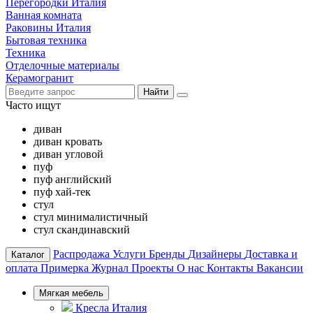
Перегородки Италия
Ванная комната
Раковины Италия
Бытовая техника
Техника
Отделочные материалы
Керамогранит
Найти
Часто ищут
диван
диван кровать
диван угловой
пуф
пуф английский
пуф хай-тек
стул
стул минималистичный
стул скандинавский
Распродажа
Услуги
Бренды
Дизайнеры
Доставка и
Каталог
оплата
Примерка
Журнал
Проекты
О нас
Контакты
Вакансии
Мягкая мебель
Кресла Италия