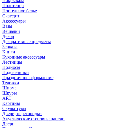
Покрывала
Полотенца
Постельное белье
Скатерти
Аксессуары
Вазы
Вешалки
Декор
Декоративные предметы
Зеркала
Книги
Кухонные аксессуары
Лестницы
Подносы
Подсвечники
Праздничное оформление
Тележки
Ширма
Шкуры
ART
Картины
Скульптуры
Двери, перегородки
Акустические стеновые панели
Двери