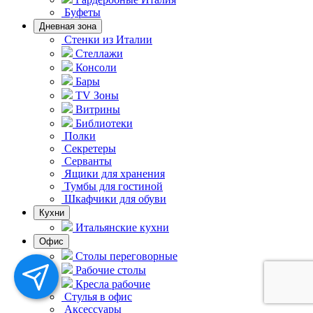
Буфеты
Дневная зона
Стенки из Италии
Стеллажи
Консоли
Бары
TV Зоны
Витрины
Библиотеки
Полки
Секретеры
Серванты
Ящики для хранения
Тумбы для гостиной
Шкафчики для обуви
Кухни
Итальянские кухни
Офис
Столы переговорные
Рабочие столы
Кресла рабочие
Стулья в офис
Аксессуары