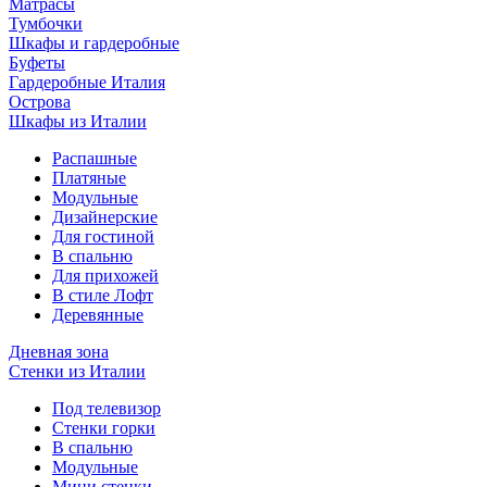
Матрасы
Тумбочки
Шкафы и гардеробные
Буфеты
Гардеробные Италия
Острова
Шкафы из Италии
Распашные
Платяные
Модульные
Дизайнерские
Для гостиной
В спальню
Для прихожей
В стиле Лофт
Деревянные
Дневная зона
Стенки из Италии
Под телевизор
Стенки горки
В спальню
Модульные
Мини стенки