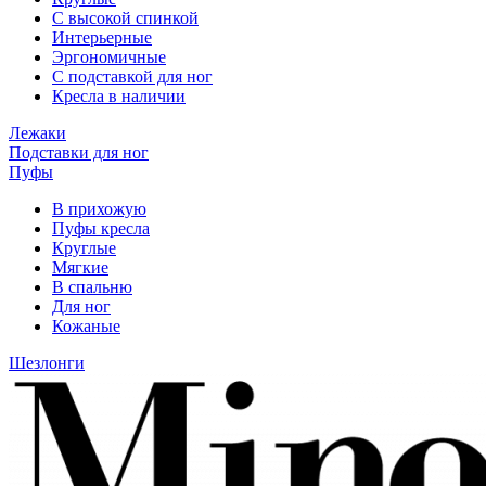
С высокой спинкой
Интерьерные
Эргономичные
С подставкой для ног
Кресла в наличии
Лежаки
Подставки для ног
Пуфы
В прихожую
Пуфы кресла
Круглые
Мягкие
В спальню
Для ног
Кожаные
Шезлонги