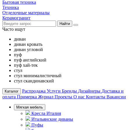
Бытовая техника
Техника
Отделочные материалы
Керамогранит
Найти
Часто ищут
диван
диван кровать
диван угловой
пуф
пуф английский
пуф хай-тек
стул
стул минималистичный
стул скандинавский
Распродажа
Услуги
Бренды
Дизайнеры
Доставка и
Каталог
оплата
Примерка
Журнал
Проекты
О нас
Контакты
Вакансии
Мягкая мебель
Кресла Италия
Итальянские диваны
Пуфы