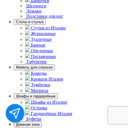
Банкетки
Шезлонги
Лежаки
Подставки для ног
Столы и стулья
Стулья из Италии
Журнальные
Туалетные
Барные
Обеденные
Письменные
Табуретки
Мебель для спальни
Комоды
Кровати Италия
Тумбочки
Матрасы
Шкафы и гардеробные
Шкафы из Италии
Острова
Гардеробные Италия
Буфеты
Дневная зона