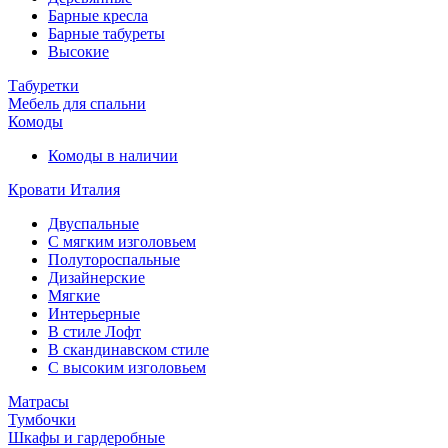
Барные кресла
Барные табуреты
Высокие
Табуретки
Мебель для спальни
Комоды
Комоды в наличии
Кровати Италия
Двуспальные
С мягким изголовьем
Полутороспальные
Дизайнерские
Мягкие
Интерьерные
В стиле Лофт
В скандинавском стиле
С высоким изголовьем
Матрасы
Тумбочки
Шкафы и гардеробные