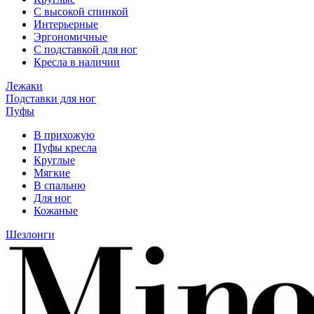
С высокой спинкой
Интерьерные
Эргономичные
С подставкой для ног
Кресла в наличии
Лежаки
Подставки для ног
Пуфы
В прихожую
Пуфы кресла
Круглые
Мягкие
В спальню
Для ног
Кожаные
Шезлонги