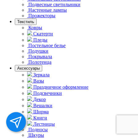
Подвесные светильники
Hастенные лампы
Прожекторы
Текстиль
Ковры
Скатерти
Пледы
Постельное белье
Подушки
Покрывала
Полотенца
Аксессуары
Зеркала
Вазы
Праздничное оформление
Подсвечники
Декор
Вешалки
Ширма
Книги
Лестницы
Подносы
Шкуры