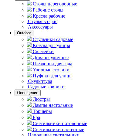
Столы переговорные
Рабочие столы
Кресла рабочие
Стулья в офис
Аксессуары
Outdoor
Стульчики садовые
Кресла для улицы
Скамейки
Диваны уличные
Шезлонги для сада
Уличные столики
Пуфики для улицы
Скульптура
Садовые коврики
Освещение
Люстры
Лампы настольные
Торшеры
Бра
Светильники потолочные
Светильники настенные
Напольные светильники