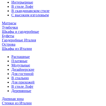
Интерьерные
В стиле Лофт
В скандинавском стиле
С высоким изголовьем
Матрасы
Тумбочки
Шкафы и гардеробные
Буфеты
Гардеробные Италия
Острова
Шкафы из Италии
Распашные
Платяные
Модульные
Дизайнерские
Для гостиной
В спальню
Для прихожей
В стиле Лофт
Деревянные
Дневная зона
Стенки из Италии