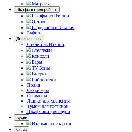
Матрасы
Шкафы и гардеробные
Шкафы из Италии
Острова
Гардеробные Италия
Буфеты
Дневная зона
Стенки из Италии
Стеллажи
Консоли
Бары
TV Зоны
Витрины
Библиотеки
Полки
Секретеры
Серванты
Ящики для хранения
Тумбы для гостиной
Шкафчики для обуви
Кухни
Итальянские кухни
Офис