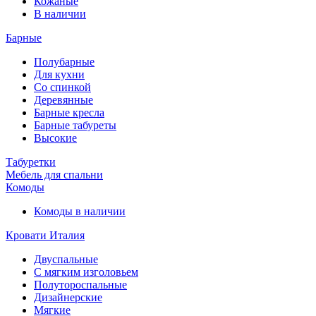
Кожаные
В наличии
Барные
Полубарные
Для кухни
Со спинкой
Деревянные
Барные кресла
Барные табуреты
Высокие
Табуретки
Мебель для спальни
Комоды
Комоды в наличии
Кровати Италия
Двуспальные
С мягким изголовьем
Полутороспальные
Дизайнерские
Мягкие