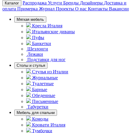
Распродажа
Услуги
Бренды
Дизайнеры
Доставка и
Каталог
оплата
Примерка
Журнал
Проекты
О нас
Контакты
Вакансии
Мягкая мебель
Кресла Италия
Итальянские диваны
Пуфы
Банкетки
Шезлонги
Лежаки
Подставки для ног
Столы и стулья
Стулья из Италии
Журнальные
Туалетные
Барные
Обеденные
Письменные
Табуретки
Мебель для спальни
Комоды
Кровати Италия
Тумбочки