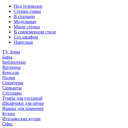
Под телевизор
Стенки горки
В спальню
Модульные
Мини стенки
В современном стиле
Ссо шкафом
Навесные
TV Зоны
Бары
Библиотеки
Витрины
Консоли
Полки
Секретеры
Серванты
Стеллажи
Тумбы для гостиной
Шкафчики для обуви
Ящики для хранения
Кухни
Итальянские кухни
Офис