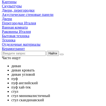
Картины
Скульптуры
Двери, перегородки
Акустические стеновые панели
Двери
Перегородки Италия
Ванная комната
Раковины Италия
Бытовая техника
Техника
Отделочные материалы
Керамогранит
Найти
Часто ищут
диван
диван кровать
диван угловой
пуф
пуф английский
пуф хай-тек
стул
стул минималистичный
стул скандинавский