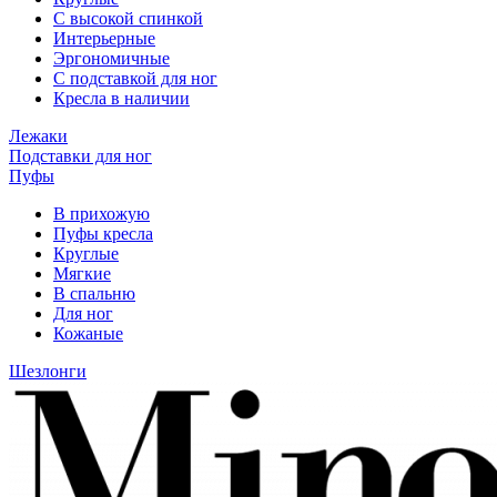
С высокой спинкой
Интерьерные
Эргономичные
С подставкой для ног
Кресла в наличии
Лежаки
Подставки для ног
Пуфы
В прихожую
Пуфы кресла
Круглые
Мягкие
В спальню
Для ног
Кожаные
Шезлонги